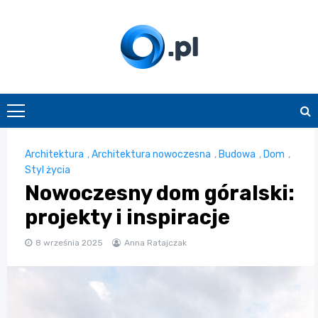
Skip
to
content
O.pl
Architektura
,
Architektura nowoczesna
,
Budowa
,
Dom
,
Styl życia
Nowoczesny dom góralski:
projekty i inspiracje
8 września 2025
Anna Ratajczak