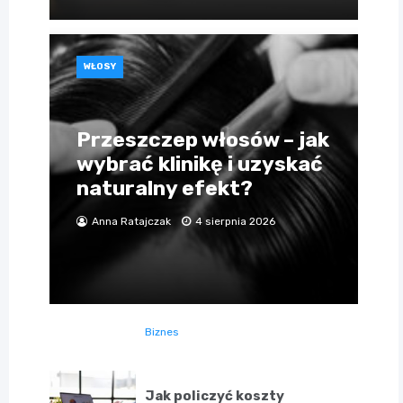
WŁOSY
Przeszczep włosów – jak
wybrać klinikę i uzyskać
naturalny efekt?
Anna Ratajczak
4 sierpnia 2026
Biznes
Jak policzyć koszty