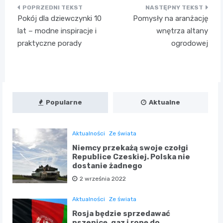
Nawigacja
Pokój dla dziewczynki 10
Pomysły na aranżację
wpisu
lat – modne inspiracje i
wnętrza altany
praktyczne porady
ogrodowej
Popularne
Aktualne
Aktualności
Ze świata
Niemcy przekażą swoje czołgi
Republice Czeskiej. Polska nie
dostanie żadnego
2 września 2022
Aktualności
Ze świata
Rosja będzie sprzedawać
pszenicę, gaz i ropę do