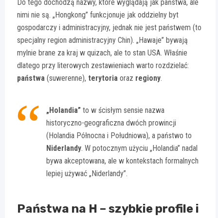
Do tego dochodzą nazwy, które wyglądają jak państwa, ale
nimi nie są. „Hongkong” funkcjonuje jak oddzielny byt
gospodarczy i administracyjny, jednak nie jest państwem (to
specjalny region administracyjny Chin). „Hawaje” bywają
mylnie brane za kraj w quizach, ale to stan USA. Właśnie
dlatego przy literowych zestawieniach warto rozdzielać:
państwa
(suwerenne),
terytoria
oraz
regiony
.
„Holandia”
to w ścisłym sensie nazwa
historyczno-geograficzna dwóch prowincji
(Holandia Północna i Południowa), a państwo to
Niderlandy
. W potocznym użyciu „Holandia” nadal
bywa akceptowana, ale w kontekstach formalnych
lepiej używać „Niderlandy”.
Państwa na H – szybkie profile i