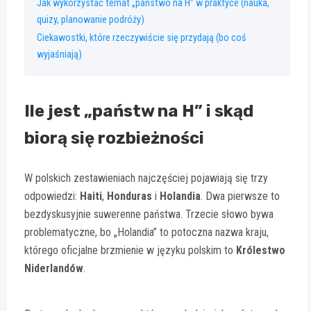
Jak wykorzystać temat „państwo na H” w praktyce (nauka,
quizy, planowanie podróży)
Ciekawostki, które rzeczywiście się przydają (bo coś
wyjaśniają)
Ile jest „państw na H” i skąd
biorą się rozbieżności
W polskich zestawieniach najczęściej pojawiają się trzy
odpowiedzi:
Haiti
,
Honduras
i
Holandia
. Dwa pierwsze to
bezdyskusyjnie suwerenne państwa. Trzecie słowo bywa
problematyczne, bo „Holandia” to potoczna nazwa kraju,
którego oficjalne brzmienie w języku polskim to
Królestwo
Niderlandów
.