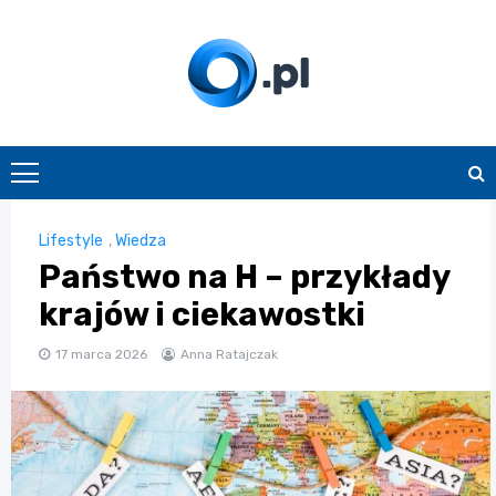
Skip
to
content
O.pl
Lifestyle
,
Wiedza
Państwo na H – przykłady
krajów i ciekawostki
17 marca 2026
Anna Ratajczak