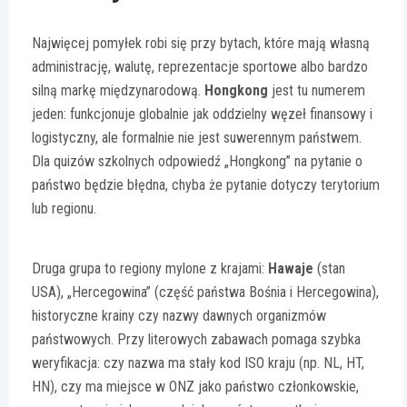
Najwięcej pomyłek robi się przy bytach, które mają własną
administrację, walutę, reprezentacje sportowe albo bardzo
silną markę międzynarodową.
Hongkong
jest tu numerem
jeden: funkcjonuje globalnie jak oddzielny węzeł finansowy i
logistyczny, ale formalnie nie jest suwerennym państwem.
Dla quizów szkolnych odpowiedź „Hongkong” na pytanie o
państwo będzie błędna, chyba że pytanie dotyczy terytorium
lub regionu.
Druga grupa to regiony mylone z krajami:
Hawaje
(stan
USA), „Hercegowina” (część państwa Bośnia i Hercegowina),
historyczne krainy czy nazwy dawnych organizmów
państwowych. Przy literowych zabawach pomaga szybka
weryfikacja: czy nazwa ma stały kod ISO kraju (np. NL, HT,
HN), czy ma miejsce w ONZ jako państwo członkowskie,