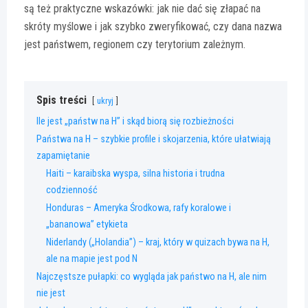
są też praktyczne wskazówki: jak nie dać się złapać na
skróty myślowe i jak szybko zweryfikować, czy dana nazwa
jest państwem, regionem czy terytorium zależnym.
Spis treści
ukryj
Ile jest „państw na H” i skąd biorą się rozbieżności
Państwa na H – szybkie profile i skojarzenia, które ułatwiają
zapamiętanie
Haiti – karaibska wyspa, silna historia i trudna
codzienność
Honduras – Ameryka Środkowa, rafy koralowe i
„bananowa” etykieta
Niderlandy („Holandia”) – kraj, który w quizach bywa na H,
ale na mapie jest pod N
Najczęstsze pułapki: co wygląda jak państwo na H, ale nim
nie jest