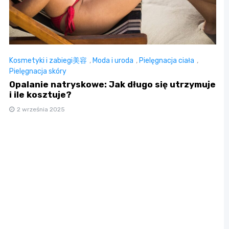
Kosmetyki i zabiegi美容
,
Moda i uroda
,
Pielęgnacja ciała
,
Pielęgnacja skóry
Opalanie natryskowe: Jak długo się utrzymuje
i ile kosztuje?
2 września 2025