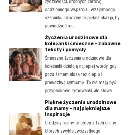
życzliwości, drobnych żartów,
codziennego wsparcia i wzajemnego
szacunku. Urodziny to piękna okazja, by
powiedzieć mu…
Życzenia urodzinowe dla
koleżanki śmieszne – zabawne
teksty i pomysły
Śmieszne życzenia urodzinowe dla
koleżanki działają najlepiej wtedy, gdy
poza żartem niosą też ciepło i
prawdziwą sympatię. To nie mają być
przypadkowe rymowanki, ale słowa,…
Piękne życzenia urodzinowe
dla mamy – najpiękniejsze
inspiracje
Urodziny mamy to jeden z tych dni, w
których zwykłe „wszystkiego