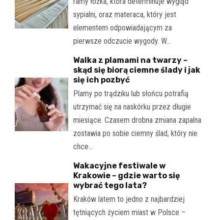
ramy łóżka, która determinuje wygląd
sypialni, oraz materaca, który jest
elementem odpowiadającym za
pierwsze odczucie wygody. W…
Walka z plamami na twarzy –
skąd się biorą ciemne ślady i jak
się ich pozbyć
Plamy po trądziku lub słońcu potrafią
utrzymać się na naskórku przez długie
miesiące. Czasem drobna zmiana zapalna
zostawia po sobie ciemny ślad, który nie
chce…
Wakacyjne festiwale w
Krakowie – gdzie warto się
wybrać tego lata?
Kraków latem to jedno z najbardziej
tętniących życiem miast w Polsce –