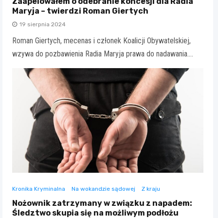
Zaapelowałem o odebranie koncesji dla Radia
Maryja – twierdzi Roman Giertych
19 sierpnia 2024
Roman Giertych, mecenas i członek Koalicji Obywatelskiej,
wzywa do pozbawienia Radia Maryja prawa do nadawania.…
Kronika Kryminalna
Na wokandzie sądowej
Z kraju
Nożownik zatrzymany w związku z napadem:
Śledztwo skupia się na możliwym podłożu