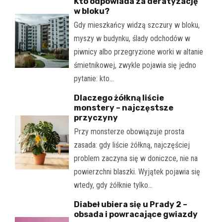
Kto odpowiada za deratyzację
w bloku?
Gdy mieszkańcy widzą szczury w bloku,
myszy w budynku, ślady odchodów w
piwnicy albo przegryzione worki w altanie
śmietnikowej, zwykle pojawia się jedno
pytanie: kto…
Dlaczego żółkną liście
monstery – najczęstsze
przyczyny
Przy monsterze obowiązuje prosta
zasada: gdy liście żółkną, najczęściej
problem zaczyna się w doniczce, nie na
powierzchni blaszki. Wyjątek pojawia się
wtedy, gdy żółknie tylko…
Diabeł ubiera się u Prady 2 –
obsada i powracające gwiazdy