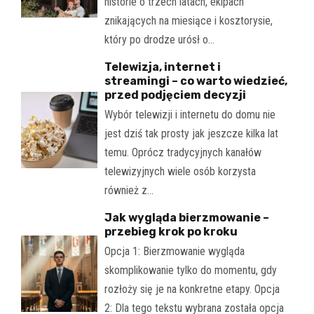
historie o trzech latach, ekipach
znikających na miesiące i kosztorysie,
który po drodze urósł o…
Telewizja, internet i
streamingi – co warto wiedzieć,
przed podjęciem decyzji
Wybór telewizji i internetu do domu nie
jest dziś tak prosty jak jeszcze kilka lat
temu. Oprócz tradycyjnych kanałów
telewizyjnych wiele osób korzysta
również z…
Jak wygląda bierzmowanie –
przebieg krok po kroku
Opcja 1: Bierzmowanie wygląda
skomplikowanie tylko do momentu, gdy
rozłoży się je na konkretne etapy. Opcja
2: Dla tego tekstu wybrana została opcja