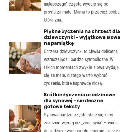
najlepszego” często wydaje się po
prostu za małe. Mama to przecież osoba,
która zna…
Piękne życzenia na chrzest dla
dziewczynki – wyjątkowe słowa
na pamiątkę
Chrzest dziewczynki to chwila delikatna,
wzruszająca i bardzo symboliczna. W
takich momentach zwykłe słowa wydają
się za małe, dlatego warto wybrać
życzenia, które naprawdę niosą…
Krótkie życzenia urodzinowe
dla synowej – serdeczne
gotowe teksty
Synowa bardzo często staje się kimś
znacznie więcej niż „żoną syna” — wnosi
do rodziny swoje ciepło, energię, troskę i