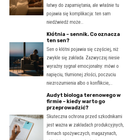
łatwy do zapamiętania, ale właśnie tu
pojawia się komplikacja: ten sam
niedźwiedź może…
Kłótnia – sennik. Co oznacza
ten sen?
Sen o kłótni pojawia się częściej, niż
zwykle się zakłada. Zazwyczaj niesie
wyraźny sygnał emocjonalny: mówi o
napięciu, tłumionej złości, poczuciu
niezrozumienia albo o konflikcie,…
Audyt biologa terenowego w
firmie – kiedy warto go
przeprowadzić?
Skuteczna ochrona przed szkodnikami
jest ważna w zakładach produkcyjnych,
firmach spożywczych, magazynach,