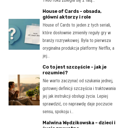
1986 roku zbiegła się z falą…
House of Cards – obsada,
główni aktorzy i role
House of Cards to jeden z tych seriali,
które dosłownie zmieniły reguły gry w
branży rozrywkowej. Była to pierwsza
oryginalna produkcja platformy Netflix, a
jej…
Co to jest szczęście – jak je
rozumieć?
Nie warto zaczynać od szukania jednej,
gotowej definicji szczęścia i traktowania
jej jak instrukcji obsługi życia. Lepiej
sprawdzić, co naprawdę daje poczucie
sensu, spokoju i…
Malwina Wędzikowska – dzieci i