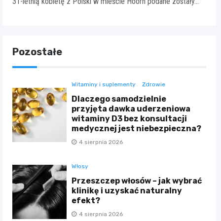
31-letnią kobietę z Polski w mieście Hoorn podane zostały…
Pozostałe
Witaminy i suplementy
Zdrowie
Dlaczego samodzielnie
przyjęta dawka uderzeniowa
witaminy D3 bez konsultacji
medycznej jest niebezpieczna?
4 sierpnia 2026
Włosy
Przeszczep włosów – jak wybrać
klinikę i uzyskać naturalny
efekt?
4 sierpnia 2026