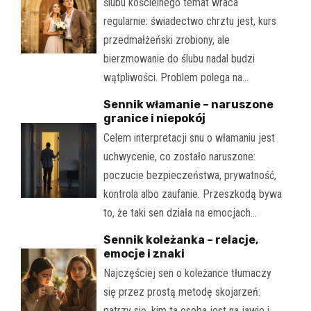
ślubu kościelnego temat wraca
regularnie: świadectwo chrztu jest, kurs
przedmałżeński zrobiony, ale
bierzmowanie do ślubu nadal budzi
wątpliwości. Problem polega na…
Sennik włamanie – naruszone
granice i niepokój
Celem interpretacji snu o włamaniu jest
uchwycenie, co zostało naruszone:
poczucie bezpieczeństwa, prywatność,
kontrola albo zaufanie. Przeszkodą bywa
to, że taki sen działa na emocjach…
Sennik koleżanka – relacje,
emocje i znaki
Najczęściej sen o koleżance tłumaczy
się przez prostą metodę skojarzeń:
patrzy się, kim ta osoba jest na jawie i