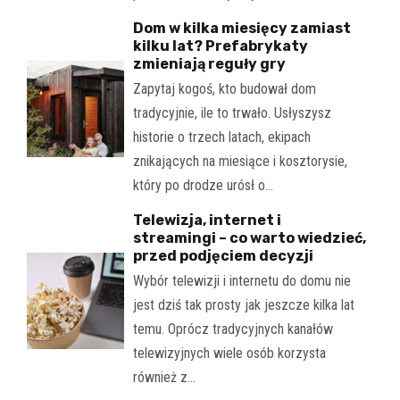
Dom w kilka miesięcy zamiast
kilku lat? Prefabrykaty
zmieniają reguły gry
Zapytaj kogoś, kto budował dom
tradycyjnie, ile to trwało. Usłyszysz
historie o trzech latach, ekipach
znikających na miesiące i kosztorysie,
który po drodze urósł o…
Telewizja, internet i
streamingi – co warto wiedzieć,
przed podjęciem decyzji
Wybór telewizji i internetu do domu nie
jest dziś tak prosty jak jeszcze kilka lat
temu. Oprócz tradycyjnych kanałów
telewizyjnych wiele osób korzysta
również z…