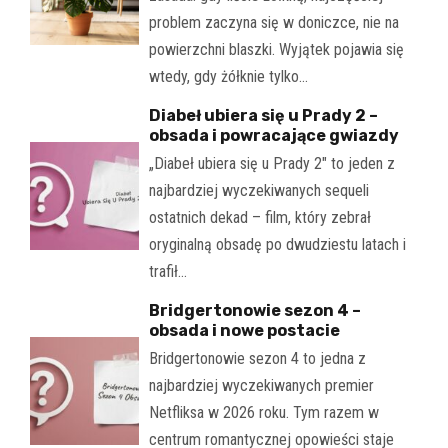
problem zaczyna się w doniczce, nie na
powierzchni blaszki. Wyjątek pojawia się
wtedy, gdy żółknie tylko…
Diabeł ubiera się u Prady 2 –
obsada i powracające gwiazdy
„Diabeł ubiera się u Prady 2" to jeden z
najbardziej wyczekiwanych sequeli
ostatnich dekad – film, który zebrał
oryginalną obsadę po dwudziestu latach i
trafił…
Bridgertonowie sezon 4 –
obsada i nowe postacie
Bridgertonowie sezon 4 to jedna z
najbardziej wyczekiwanych premier
Netfliksa w 2026 roku. Tym razem w
centrum romantycznej opowieści staje