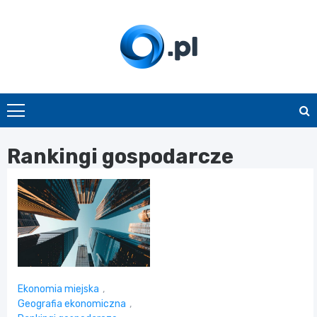
Skip
to
content
O.pl
Rankingi gospodarcze
Ekonomia miejska
,
Geografia ekonomiczna
,