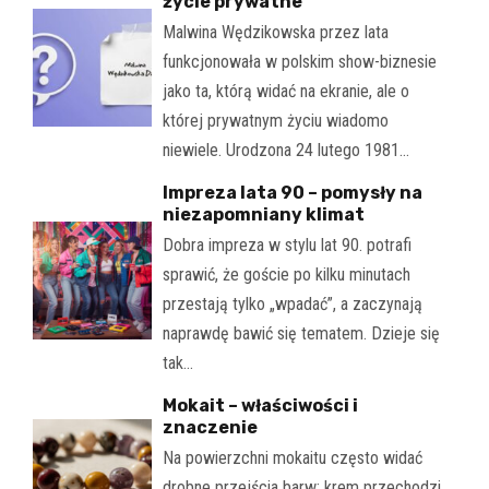
życie prywatne
Malwina Wędzikowska przez lata
funkcjonowała w polskim show-biznesie
jako ta, którą widać na ekranie, ale o
której prywatnym życiu wiadomo
niewiele. Urodzona 24 lutego 1981…
Impreza lata 90 – pomysły na
niezapomniany klimat
Dobra impreza w stylu lat 90. potrafi
sprawić, że goście po kilku minutach
przestają tylko „wpadać”, a zaczynają
naprawdę bawić się tematem. Dzieje się
tak…
Mokait – właściwości i
znaczenie
Na powierzchni mokaitu często widać
drobne przejścia barw: krem przechodzi