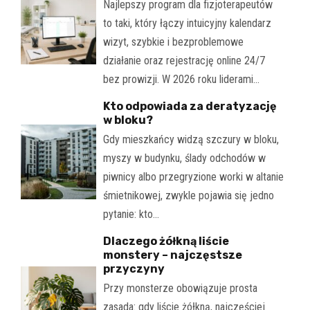
Najlepszy program dla fizjoterapeutów
to taki, który łączy intuicyjny kalendarz
wizyt, szybkie i bezproblemowe
działanie oraz rejestrację online 24/7
bez prowizji. W 2026 roku liderami…
Kto odpowiada za deratyzację
w bloku?
Gdy mieszkańcy widzą szczury w bloku,
myszy w budynku, ślady odchodów w
piwnicy albo przegryzione worki w altanie
śmietnikowej, zwykle pojawia się jedno
pytanie: kto…
Dlaczego żółkną liście
monstery – najczęstsze
przyczyny
Przy monsterze obowiązuje prosta
zasada: gdy liście żółkną, najczęściej