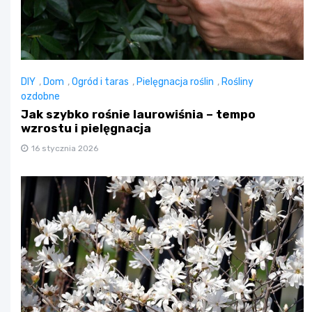
DIY
,
Dom
,
Ogród i taras
,
Pielęgnacja roślin
,
Rośliny
ozdobne
Jak szybko rośnie laurowiśnia – tempo
wzrostu i pielęgnacja
16 stycznia 2026