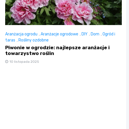
Aranżacja ogrodu
,
Aranżacje ogrodowe
,
DIY
,
Dom
,
Ogród i
taras
,
Rośliny ozdobne
Piwonie w ogrodzie: najlepsze aranżacje i
towarzystwo roślin
10 listopada 2025