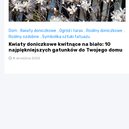
Dom
,
Kwiaty doniczkowe
,
Ogród i taras
,
Rośliny doniczkowe
,
Rośliny ozdobne
,
Symbolika sztuki tatuażu
Kwiaty doniczkowe kwitnące na biało: 10
najpiękniejszych gatunków do Twojego domu
8 września 2025