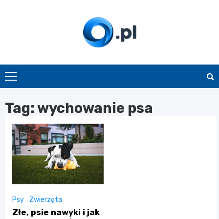
Skip
to
content
O.pl
Tag:
wychowanie psa
Psy
,
Zwierzęta
Złe, psie nawyki i jak