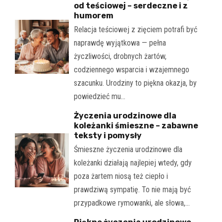
od teściowej – serdeczne i z
humorem
Relacja teściowej z zięciem potrafi być
naprawdę wyjątkowa — pełna
życzliwości, drobnych żartów,
codziennego wsparcia i wzajemnego
szacunku. Urodziny to piękna okazja, by
powiedzieć mu…
Życzenia urodzinowe dla
koleżanki śmieszne – zabawne
teksty i pomysły
Śmieszne życzenia urodzinowe dla
koleżanki działają najlepiej wtedy, gdy
poza żartem niosą też ciepło i
prawdziwą sympatię. To nie mają być
przypadkowe rymowanki, ale słowa,…