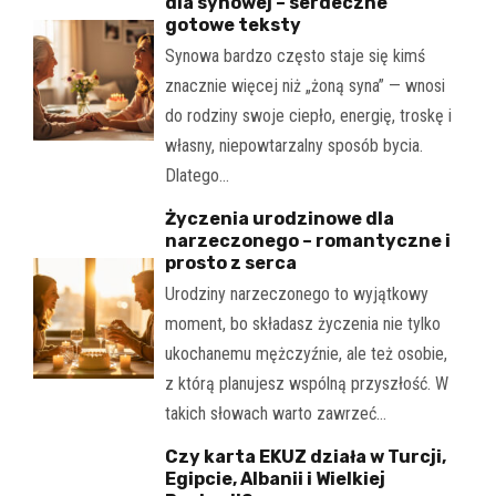
dla synowej – serdeczne
gotowe teksty
Synowa bardzo często staje się kimś
znacznie więcej niż „żoną syna” — wnosi
do rodziny swoje ciepło, energię, troskę i
własny, niepowtarzalny sposób bycia.
Dlatego…
Życzenia urodzinowe dla
narzeczonego – romantyczne i
prosto z serca
Urodziny narzeczonego to wyjątkowy
moment, bo składasz życzenia nie tylko
ukochanemu mężczyźnie, ale też osobie,
z którą planujesz wspólną przyszłość. W
takich słowach warto zawrzeć…
Czy karta EKUZ działa w Turcji,
Egipcie, Albanii i Wielkiej