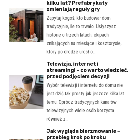
kilku lat? Prefabrykaty
zmieniają reguły gry
Zapytaj kogoś, kto budował dom
tradycyjnie, ile to trwało. Usłyszysz
historie o trzech latach, ekipach
znikających na miesiące i kosztorysie,
który po drodze urósł o…
Telewizja, internet i
streamingi – co warto wiedzieć,
przed podjęciem decyzji
Wybór telewizji i internetu do domu nie
jest dziś tak prosty jak jeszcze kilka lat
temu. Oprócz tradycyjnych kanałów
telewizyjnych wiele osób korzysta
również z…
Jak wygląda bierzmowanie –
przebieg krok po kroku