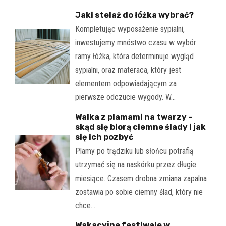
Jaki stelaż do łóżka wybrać?
Kompletując wyposażenie sypialni,
inwestujemy mnóstwo czasu w wybór
ramy łóżka, która determinuje wygląd
sypialni, oraz materaca, który jest
elementem odpowiadającym za
pierwsze odczucie wygody. W…
Walka z plamami na twarzy –
skąd się biorą ciemne ślady i jak
się ich pozbyć
Plamy po trądziku lub słońcu potrafią
utrzymać się na naskórku przez długie
miesiące. Czasem drobna zmiana zapalna
zostawia po sobie ciemny ślad, który nie
chce…
Wakacyjne festiwale w