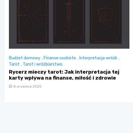
Budżet domowy
,
Finanse osobiste
,
Interpretacja wróżb
,
Tarot
,
Tarot i wróżbiarstwo
Rycerz mieczy tarot: Jak interpretacja tej
karty wpływa na finanse, miłość i zdrowie
8 września 2025