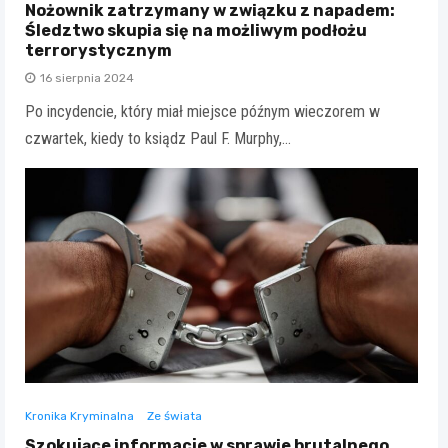
Nożownik zatrzymany w związku z napadem:
Śledztwo skupia się na możliwym podłożu
terrorystycznym
16 sierpnia 2024
Po incydencie, który miał miejsce późnym wieczorem w
czwartek, kiedy to ksiądz Paul F. Murphy,…
Kronika Kryminalna
Ze świata
Szokujące informacje w sprawie brutalnego