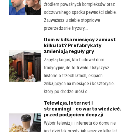
źródłem poważnych kompleksów oraz
odczuwalnego spadku pewności siebie.
Zauważasz u siebie stopniowe
przerzedzanie fryzury,…
Dom w kilka miesięcy zamiast
kilku lat? Prefabrykaty
zmieniają reguły gry
Zapytaj kogoś, kto budował dom
tradycyjnie, ile to trwało. Usłyszysz
historie o trzech latach, ekipach
znikających na miesiące i kosztorysie,
który po drodze urósł o…
Telewizja, internet i
streamingi – co warto wiedzieć,
przed podjęciem decyzji
Wybór telewizji i internetu do domu nie
jest dziś tak prosty jak jeszcze kilka lat