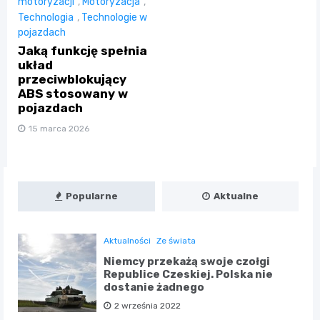
motoryzacji
,
Motoryzacja
,
Technologia
,
Technologie w
pojazdach
Jaką funkcję spełnia
układ
przeciwblokujący
ABS stosowany w
pojazdach
15 marca 2026
Popularne
Aktualne
Aktualności
Ze świata
Niemcy przekażą swoje czołgi
Republice Czeskiej. Polska nie
dostanie żadnego
2 września 2022