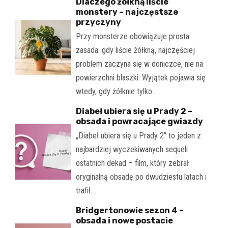
Dlaczego żółkną liście
monstery – najczęstsze
przyczyny
Przy monsterze obowiązuje prosta
zasada: gdy liście żółkną, najczęściej
problem zaczyna się w doniczce, nie na
powierzchni blaszki. Wyjątek pojawia się
wtedy, gdy żółknie tylko…
Diabeł ubiera się u Prady 2 –
obsada i powracające gwiazdy
„Diabeł ubiera się u Prady 2" to jeden z
najbardziej wyczekiwanych sequeli
ostatnich dekad – film, który zebrał
oryginalną obsadę po dwudziestu latach i
trafił…
Bridgertonowie sezon 4 –
obsada i nowe postacie