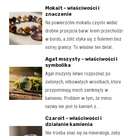
Mokait – właściwości i
znaczenie
Na powierzchni mokaitu często widać
drobne przejścia barw: krem przechodzi
w bordo, a żółć styka się z fioletem bez
ostrej granicy. To właśnie ten detal…
Agat mszysty – właściwości i
symbolika
Agat mszysty łatwo rozpoznać po
zielonych, nitkowatych wrostkach, które
przypominają mech zamknięty w
kamieniu. Problem w tym, że mimo
nazwy nie jest to kamień z…
Czaroit – właściwości i
działanie kamienia
Nie trzeba znać się na mineralogii, żeby