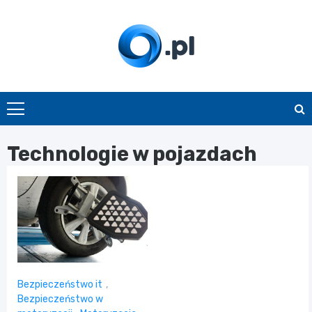
Skip
to
content
O.pl
Technologie w pojazdach
Bezpieczeństwo it
,
Bezpieczeństwo w