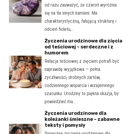
od razu zauważyć, że czaroit wyróżnia
się na tle innych kamieni. Ma
charakterystyczną, falującą strukturę i
odcień fioletu,…
Życzenia urodzinowe dla zięcia
od teściowej – serdeczne i z
humorem
Relacja teściowej z zięciem potrafi być
naprawdę wyjątkowa — pełna
życzliwości, drobnych żartów,
codziennego wsparcia i wzajemnego
szacunku. Urodziny to piękna okazja, by
powiedzieć mu…
Życzenia urodzinowe dla
koleżanki śmieszne – zabawne
teksty i pomysły
Śmieszne życzenia urodzinowe dla