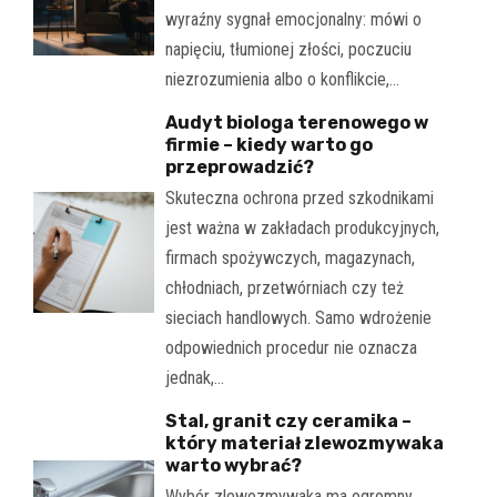
wyraźny sygnał emocjonalny: mówi o
napięciu, tłumionej złości, poczuciu
niezrozumienia albo o konflikcie,…
Audyt biologa terenowego w
firmie – kiedy warto go
przeprowadzić?
Skuteczna ochrona przed szkodnikami
jest ważna w zakładach produkcyjnych,
firmach spożywczych, magazynach,
chłodniach, przetwórniach czy też
sieciach handlowych. Samo wdrożenie
odpowiednich procedur nie oznacza
jednak,…
Stal, granit czy ceramika –
który materiał zlewozmywaka
warto wybrać?
Wybór zlewozmywaka ma ogromny