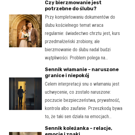
Czy bierzmowanie jest
potrzebne do ślubu?
Przy kompletowaniu dokumentów do
ślubu kościelnego temat wraca
regularnie: świadectwo chrztu jest, kurs
przedmałżeński zrobiony, ale
bierzmowanie do ślubu nadal budzi
wątpliwości. Problem polega na…
Sennik włamanie – naruszone
granice i niepokój
Celem interpretacji snu o włamaniu jest
uchwycenie, co zostało naruszone:
poczucie bezpieczeństwa, prywatność,
kontrola albo zaufanie. Przeszkodą bywa
to, że taki sen działa na emocjach…
Sennik koleżanka – relacje,
emocje i znaki