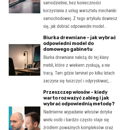
samodzielnie, bez konieczności
korzystania z usług warsztatu mechaniki
samochodowej. Z tego artykułu dowiesz
się, jak dobrać odpowiedni model…
Biurka drewniane – jak wybrać
odpowiedni model do
domowego gabinetu
Biurka drewniane należą do tej klasy
mebli, które z wiekiem zyskują, a nie
tracą. Tam gdzie laminat po kilku latach
zaczyna się łuszczyć i odpryskiwać,…
Przeszczep włosów – kiedy
warto rozważyć zabieg i jak
wybrać odpowiednią metodę?
Nadmierne wypadanie włosów dotyka
wielu osób i bardzo często staje się
źródłem poważnych kompleksów oraz