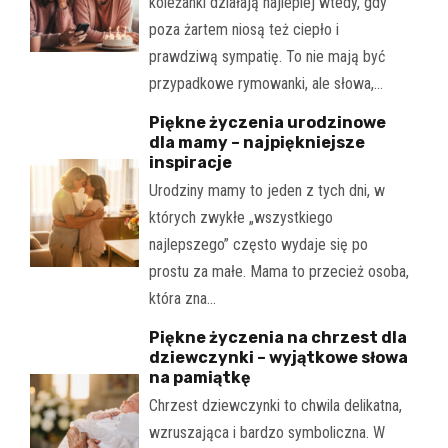
koleżanki działają najlepiej wtedy, gdy
poza żartem niosą też ciepło i
prawdziwą sympatię. To nie mają być
przypadkowe rymowanki, ale słowa,…
Piękne życzenia urodzinowe
dla mamy – najpiękniejsze
inspiracje
Urodziny mamy to jeden z tych dni, w
których zwykłe „wszystkiego
najlepszego” często wydaje się po
prostu za małe. Mama to przecież osoba,
która zna…
Piękne życzenia na chrzest dla
dziewczynki – wyjątkowe słowa
na pamiątkę
Chrzest dziewczynki to chwila delikatna,
wzruszająca i bardzo symboliczna. W