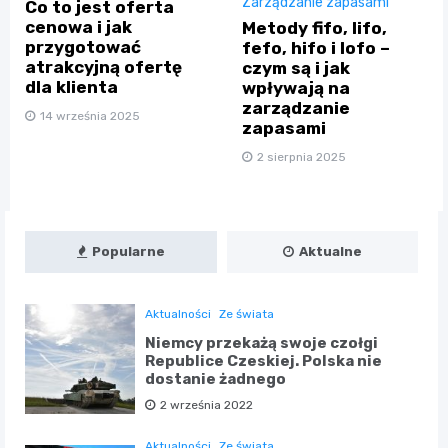
Zarządzanie zapasami
Co to jest oferta
cenowa i jak
Metody fifo, lifo,
przygotować
fefo, hifo i lofo –
atrakcyjną ofertę
czym są i jak
dla klienta
wpływają na
zarządzanie
14 września 2025
zapasami
2 sierpnia 2025
Popularne
Aktualne
Aktualności
Ze świata
Niemcy przekażą swoje czołgi
Republice Czeskiej. Polska nie
dostanie żadnego
2 września 2022
Aktualności
Ze świata