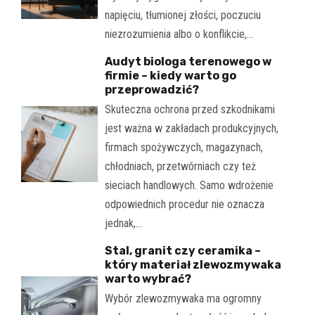
napięciu, tłumionej złości, poczuciu
niezrozumienia albo o konflikcie,…
Audyt biologa terenowego w
firmie – kiedy warto go
przeprowadzić?
Skuteczna ochrona przed szkodnikami
jest ważna w zakładach produkcyjnych,
firmach spożywczych, magazynach,
chłodniach, przetwórniach czy też
sieciach handlowych. Samo wdrożenie
odpowiednich procedur nie oznacza
jednak,…
Stal, granit czy ceramika –
który materiał zlewozmywaka
warto wybrać?
Wybór zlewozmywaka ma ogromny