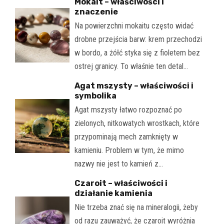
Mokait – właściwości i
znaczenie
Na powierzchni mokaitu często widać
drobne przejścia barw: krem przechodzi
w bordo, a żółć styka się z fioletem bez
ostrej granicy. To właśnie ten detal…
Agat mszysty – właściwości i
symbolika
Agat mszysty łatwo rozpoznać po
zielonych, nitkowatych wrostkach, które
przypominają mech zamknięty w
kamieniu. Problem w tym, że mimo
nazwy nie jest to kamień z…
Czaroit – właściwości i
działanie kamienia
Nie trzeba znać się na mineralogii, żeby
od razu zauważyć, że czaroit wyróżnia