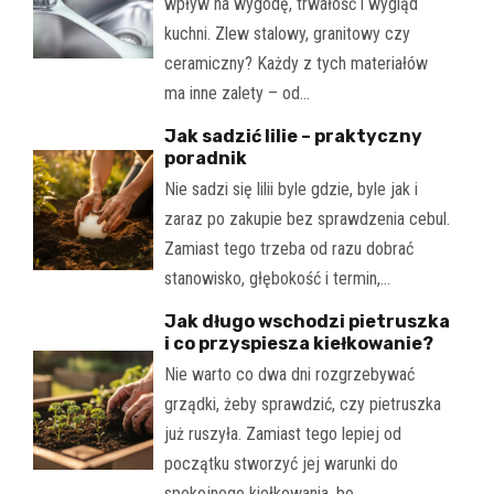
wpływ na wygodę, trwałość i wygląd
kuchni. Zlew stalowy, granitowy czy
ceramiczny? Każdy z tych materiałów
ma inne zalety – od…
Jak sadzić lilie – praktyczny
poradnik
Nie sadzi się lilii byle gdzie, byle jak i
zaraz po zakupie bez sprawdzenia cebul.
Zamiast tego trzeba od razu dobrać
stanowisko, głębokość i termin,…
Jak długo wschodzi pietruszka
i co przyspiesza kiełkowanie?
Nie warto co dwa dni rozgrzebywać
grządki, żeby sprawdzić, czy pietruszka
już ruszyła. Zamiast tego lepiej od
początku stworzyć jej warunki do
spokojnego kiełkowania, bo…