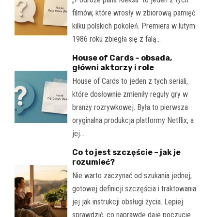
filmów, które wrosły w zbiorową pamięć
kilku polskich pokoleń. Premiera w lutym
1986 roku zbiegła się z falą…
House of Cards – obsada,
główni aktorzy i role
House of Cards to jeden z tych seriali,
które dosłownie zmieniły reguły gry w
branży rozrywkowej. Była to pierwsza
oryginalna produkcja platformy Netflix, a
jej…
Co to jest szczęście – jak je
rozumieć?
Nie warto zaczynać od szukania jednej,
gotowej definicji szczęścia i traktowania
jej jak instrukcji obsługi życia. Lepiej
sprawdzić, co naprawdę daje poczucie