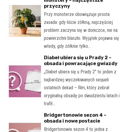
monstery – najczęstsze
przyczyny
Przy monsterze obowiązuje prosta
zasada: gdy liście żółkną, najczęściej
problem zaczyna się w doniczce, nie na
powierzchni blaszki. Wyjątek pojawia się
wtedy, gdy żółknie tylko…
Diabeł ubiera się u Prady 2 –
obsada i powracające gwiazdy
„Diabeł ubiera się u Prady 2" to jeden z
najbardziej wyczekiwanych sequeli
ostatnich dekad – film, który zebrał
oryginalną obsadę po dwudziestu latach i
trafił…
Bridgertonowie sezon 4 –
obsada i nowe postacie
Bridgertonowie sezon 4 to jedna z