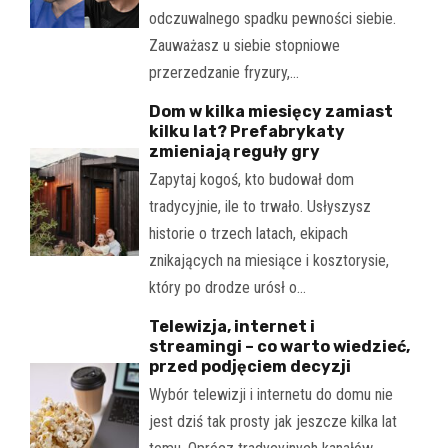
odczuwalnego spadku pewności siebie.
Zauważasz u siebie stopniowe
przerzedzanie fryzury,…
Dom w kilka miesięcy zamiast
kilku lat? Prefabrykaty
zmieniają reguły gry
Zapytaj kogoś, kto budował dom
tradycyjnie, ile to trwało. Usłyszysz
historie o trzech latach, ekipach
znikających na miesiące i kosztorysie,
który po drodze urósł o…
Telewizja, internet i
streamingi – co warto wiedzieć,
przed podjęciem decyzji
Wybór telewizji i internetu do domu nie
jest dziś tak prosty jak jeszcze kilka lat