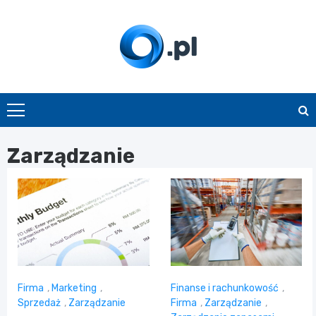
Skip
to
content
O.pl
Zarządzanie
Firma
,
Marketing
,
Finanse i rachunkowość
,
Sprzedaż
,
Zarządzanie
Firma
,
Zarządzanie
,