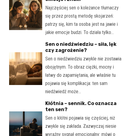
Najczęściej sen o koleżance tłumaczy
się przez prostą metodę skojarzeń:
patrzy się, kim ta osoba jest na jawie i
jakie emocje budzi. To działa tylko…
Sen o niedźwiedziu – siła, lęk
czy zagrożenie?
Sen o niedźwiedziu zwykle nie zostawia
obojętnym. To obraz ciężki, mocny i
łatwy do zapamiętania, ale właśnie tu
pojawia się komplikacja: ten sam
niedźwiedź może…
Kłótnia – sennik. Co oznacza
ten sen?
Sen o kłótni pojawia się częściej, niż
zwykle się zakłada. Zazwyczaj niesie
wyraźny sygnał emocjonalny: mówi o