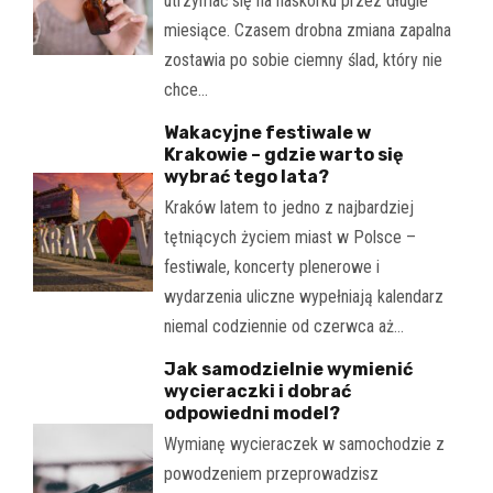
utrzymać się na naskórku przez długie
miesiące. Czasem drobna zmiana zapalna
zostawia po sobie ciemny ślad, który nie
chce…
Wakacyjne festiwale w
Krakowie – gdzie warto się
wybrać tego lata?
Kraków latem to jedno z najbardziej
tętniących życiem miast w Polsce –
festiwale, koncerty plenerowe i
wydarzenia uliczne wypełniają kalendarz
niemal codziennie od czerwca aż…
Jak samodzielnie wymienić
wycieraczki i dobrać
odpowiedni model?
Wymianę wycieraczek w samochodzie z
powodzeniem przeprowadzisz