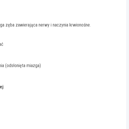
ga zęba zawierająca nerwy i naczynia krwionośne.
ać
a (odsłonięta miazga)
ej