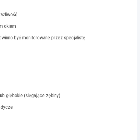
ażliwość
ym okiem
powinno być monitorowane przez specjalistę
ub głębokie (sięgające zębiny)
łodycze