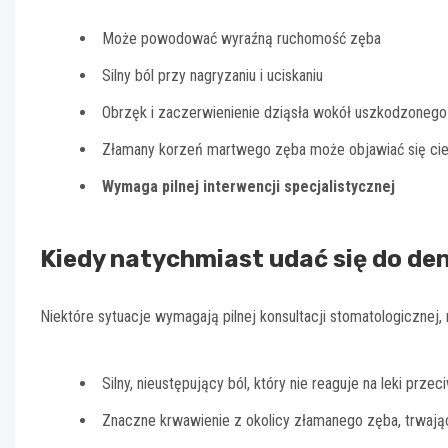
Może powodować wyraźną ruchomość zęba
Silny ból przy nagryzaniu i uciskaniu
Obrzęk i zaczerwienienie dziąsła wokół uszkodzoneg
Złamany korzeń martwego zęba może objawiać się cie
Wymaga pilnej interwencji specjalistycznej
Kiedy natychmiast udać się do de
Niektóre sytuacje wymagają pilnej konsultacji stomatologicznej, n
Silny, nieustępujący ból, który nie reaguje na leki prze
Znaczne krwawienie z okolicy złamanego zęba, trwają