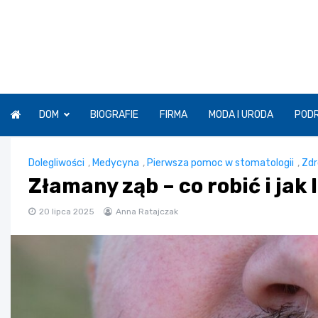
Skip
to
content
DOM
BIOGRAFIE
FIRMA
MODA I URODA
POD
Dolegliwości
,
Medycyna
,
Pierwsza pomoc w stomatologii
,
Zdr
Złamany ząb – co robić i jak
20 lipca 2025
Anna Ratajczak