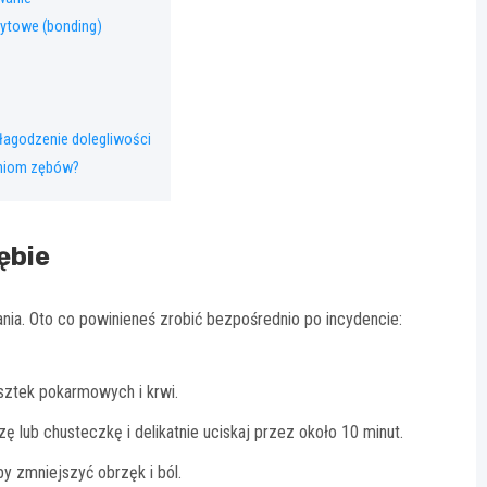
ytowe (bonding)
agodzenie dolegliwości
niom zębów?
ębie
ia. Oto co powinieneś zrobić bezpośrednio po incydencie:
sztek pokarmowych i krwi.
ę lub chusteczkę i delikatnie uciskaj przez około 10 minut.
y zmniejszyć obrzęk i ból.