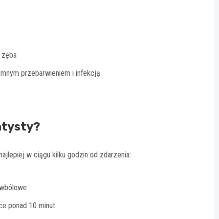
o zęba
mnym przebarwieniem i infekcją
ntysty?
ajlepiej w ciągu kilku godzin od zdarzenia:
ciwbólowe
ce ponad 10 minut