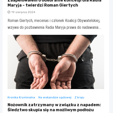
Zaapelowałem o odebranie koncesji dla Radia
Maryja – twierdzi Roman Giertych
19 sierpnia 2024
Roman Giertych, mecenas i członek Koalicji Obywatelskiej,
wzywa do pozbawienia Radia Maryja prawa do nadawania.…
Kronika Kryminalna
Na wokandzie sądowej
Z kraju
Nożownik zatrzymany w związku z napadem:
Śledztwo skupia się na możliwym podłożu