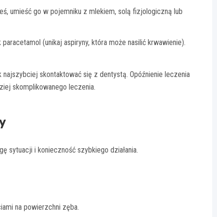
ś, umieść go w pojemniku z mlekiem, solą fizjologiczną lub
aracetamol (unikaj aspiryny, która może nasilić krwawienie).
k najszybciej skontaktować się z dentystą. Opóźnienie leczenia
dziej skomplikowanego leczenia.
y
 sytuacji i konieczność szybkiego działania.
ciami na powierzchni zęba.