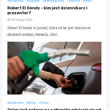
Aktualności
Biografie
Dziennikarstwo
Lifestyle
Media
Robert El Gendy – kim jest dziennikarz i
prezenter?
23 lutego 2026
Robert El Gendy to postać, która od lat jest obecna na
ekranach polskiej telewizji, choć…
Aktualności
Biznes
Z kraju
Orlen jest gotowy na całkowite odcięcie się od