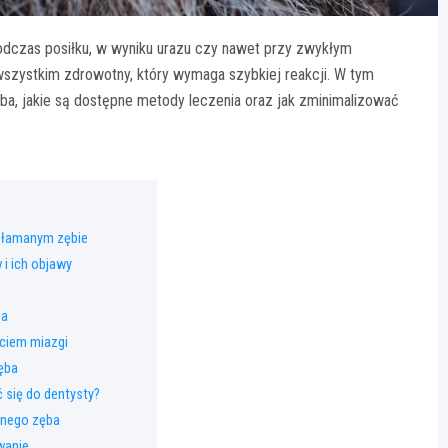
podczas posiłku, w wyniku urazu czy nawet przy zwykłym
 wszystkim zdrowotny, który wymaga szybkiej reakcji. W tym
ba, jakie są dostępne metody leczenia oraz jak zminimalizować
złamanym zębie
i ich objawy
ba
ciem miazgi
ęba
 się do dentysty?
anego zęba
wanie