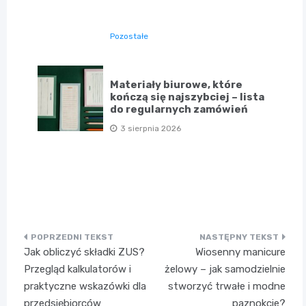
Pozostałe
Materiały biurowe, które
kończą się najszybciej – lista
do regularnych zamówień
3 sierpnia 2026
Nawigacja
Jak obliczyć składki ZUS?
Wiosenny manicure
wpisu
Przegląd kalkulatorów i
żelowy – jak samodzielnie
praktyczne wskazówki dla
stworzyć trwałe i modne
przedsiębiorców
paznokcie?