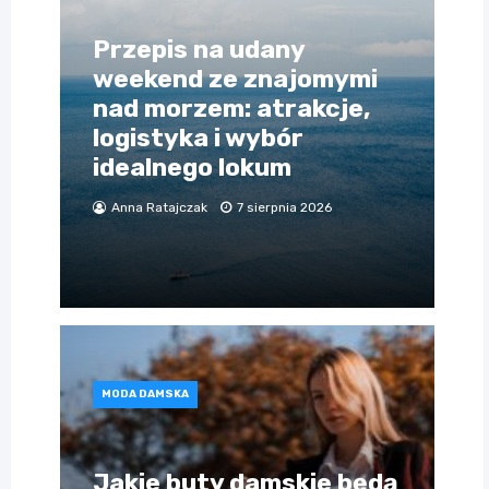
Przepis na udany
weekend ze znajomymi
nad morzem: atrakcje,
logistyka i wybór
idealnego lokum
Anna Ratajczak
7 sierpnia 2026
MODA DAMSKA
Jakie buty damskie będą