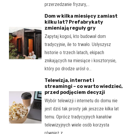
przerzedzanie fryzury,…
Dom w kilka miesięcy zamiast
kilku lat? Prefabrykaty
zmieniają reguły gry
Zapytaj kogoś, kto budował dom
tradycyjnie, ile to trwało. Usłyszysz
historie o trzech latach, ekipach
znikających na miesiące i kosztorysie,
który po drodze urósł o…
Telewizja, internet i
streamingi – co warto wiedzieć,
przed podjęciem decyzji
Wybór telewizji i internetu do domu nie
jest dziś tak prosty jak jeszcze kilka lat
temu. Oprócz tradycyjnych kanałów
telewizyjnych wiele osób korzysta
również z…