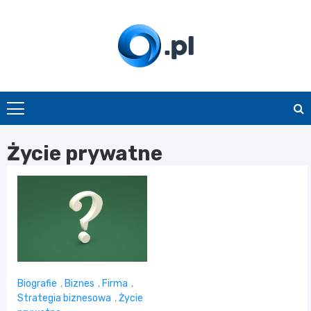
Skip
to
content
O.pl
Życie prywatne
Biografie
,
Biznes
,
Firma
,
Strategia biznesowa
,
Życie