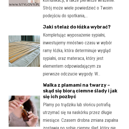
komunikacji, a także pierwsze wrażenie.
Strój może wiele powiedzieć o Twoim
podejściu do spotkania,…
Jaki stelaż do łóżka wybrać?
Kompletując wyposażenie sypialni,
inwestujemy mnóstwo czasu w wybór
ramy łóżka, która determinuje wygląd
sypialni, oraz materaca, który jest
elementem odpowiadającym za
pierwsze odczucie wygody. W…
Walka z plamami na twarzy –
skąd się biorą ciemne ślady i jak
się ich pozbyć
Plamy po trądziku lub słońcu potrafią
utrzymać się na naskórku przez długie
miesiące. Czasem drobna zmiana zapalna
zostawia po sobie ciemny ślad, który nie