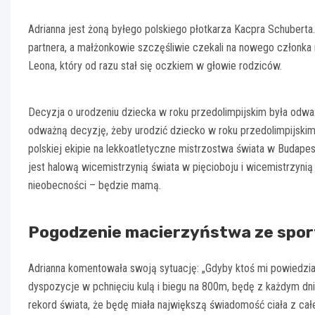
Adrianna jest żoną byłego polskiego płotkarza Kacpra Schubert
partnera, a małżonkowie szczęśliwie czekali na nowego członka 
Leona, który od razu stał się oczkiem w głowie rodziców.
Decyzja o urodzeniu dziecka w roku przedolimpijskim była odważ
odważną decyzję, żeby urodzić dziecko w roku przedolimpijskim.
polskiej ekipie na lekkoatletyczne mistrzostwa świata w Budap
jest halową wicemistrzynią świata w pięcioboju i wicemistrzyni
nieobecności – będzie mamą.
Pogodzenie macierzyństwa ze spo
Adrianna komentowała swoją sytuację: „Gdyby ktoś mi powiedział
dyspozycje w pchnięciu kulą i biegu na 800m, będę z każdym dni
rekord świata, że będę miała największą świadomość ciała z cał