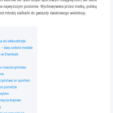
ą na najwyższym poziomie. Wychowywana przez matkę, polską
od młodej siatkarki do gwiazdy światowego wieloboju.
ga do lekkoatletyki
 – dwa srebrne medale
a w Stambule
po macierzyństwie
ina
rzyństwa ze sportem
po porodzie
hejtem
gnięcia krajowe
ą