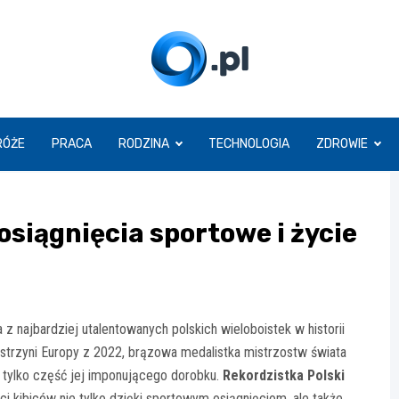
O.pl
RÓŻE
PRACA
RODZINA
TECHNOLOGIA
ZDROWIE
siągnięcia sportowe i życie
 z najbardziej utalentowanych polskich wieloboistek w historii
mistrzyni Europy z 2022, brązowa medalistka mistrzostw świata
 tylko część jej imponującego dorobku.
Rekordzistka Polski
ęci kibiców nie tylko dzięki sportowym osiągnięciom, ale także