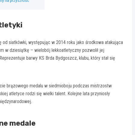
any na przyszłość
tletyki
 od siatkówki, występując w 2014 roku jako środkowa atakująca
m w dziesiątkę – wielobój lekkoatletyczny pozwolił jej
eprezentuje barwy KS Brda Bydgoszcz, klubu, który stał się
e brązowego medalu w siedmioboju podczas mistrzostw
ej atletyce rodzi się wielki talent. Kolejne lata przyniosły
międzynarodowej.
ne medale