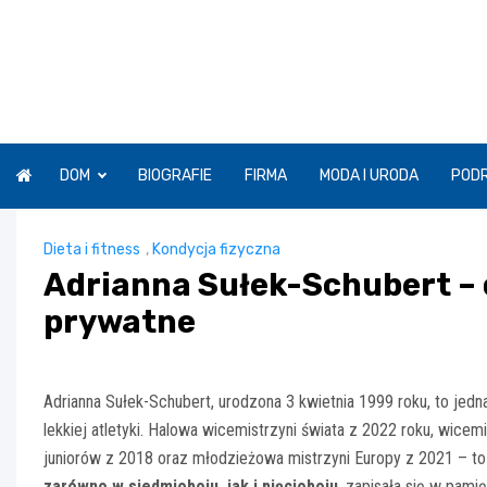
Skip
to
content
DOM
BIOGRAFIE
FIRMA
MODA I URODA
POD
Dieta i fitness
,
Kondycja fizyczna
Adrianna Sułek-Schubert – o
prywatne
Adrianna Sułek-Schubert, urodzona 3 kwietnia 1999 roku, to jedna
lekkiej atletyki. Halowa wicemistrzyni świata z 2022 roku, wice
juniorów z 2018 oraz młodzieżowa mistrzyni Europy z 2021 – to
zarówno w siedmioboju, jak i pięcioboju
, zapisała się w pami