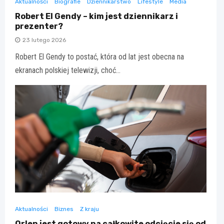
Aktualności
Biografie
Dziennikarstwo
Lifestyle
Media
Robert El Gendy – kim jest dziennikarz i
prezenter?
23 lutego 2026
Robert El Gendy to postać, która od lat jest obecna na
ekranach polskiej telewizji, choć…
Aktualności
Biznes
Z kraju
Orlen jest gotowy na całkowite odcięcie się od