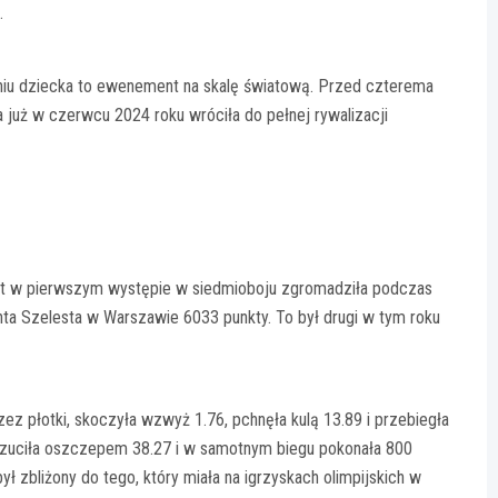
.
niu dziecka to ewenement na skalę światową. Przed czterema
 już w czerwcu 2024 roku wróciła do pełnej rywalizacji
ert w pierwszym występie w siedmioboju zgromadziła podczas
ta Szelesta w Warszawie 6033 punkty. To był drugi w tym roku
ez płotki, skoczyła wzwyż 1.76, pchnęła kulą 13.89 i przebiegła
 rzuciła oszczepem 38.27 i w samotnym biegu pokonała 800
 zbliżony do tego, który miała na igrzyskach olimpijskich w