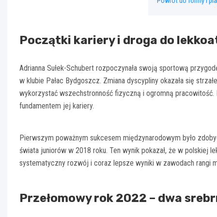
Powrót do formy i pl
Początki kariery i droga do lekkoa
Adrianna Sułek-Schubert rozpoczynała swoją sportową przygodę
w klubie Pałac Bydgoszcz. Zmiana dyscypliny okazała się strzałe
wykorzystać wszechstronność fizyczną i ogromną pracowitość. R
fundamentem jej kariery.
Pierwszym poważnym sukcesem międzynarodowym było zdobyci
świata juniorów w 2018 roku. Ten wynik pokazał, że w polskiej lekki
systematyczny rozwój i coraz lepsze wyniki w zawodach rangi 
Przełomowy rok 2022 – dwa srebr