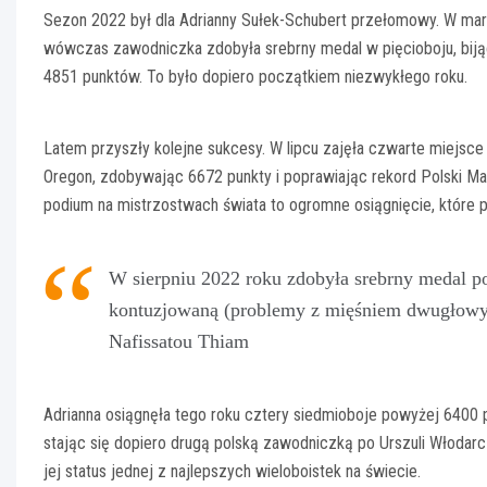
Sezon 2022 był dla Adrianny Sułek-Schubert przełomowy. W marc
wówczas zawodniczka zdobyła srebrny medal w pięcioboju, bijąc 
4851 punktów. To było dopiero początkiem niezwykłego roku.
Latem przyszły kolejne sukcesy. W lipcu zajęła czwarte miejsc
Oregon, zdobywając 6672 punkty i poprawiając rekord Polski Ma
podium na mistrzostwach świata to ogromne osiągnięcie, które p
W sierpniu 2022 roku zdobyła srebrny medal 
kontuzjowaną (problemy z mięśniem dwugłowym
Nafissatou Thiam
Adrianna osiągnęła tego roku cztery siedmioboje powyżej 6400 
stając się dopiero drugą polską zawodniczką po Urszuli Włodarcz
jej status jednej z najlepszych wieloboistek na świecie.