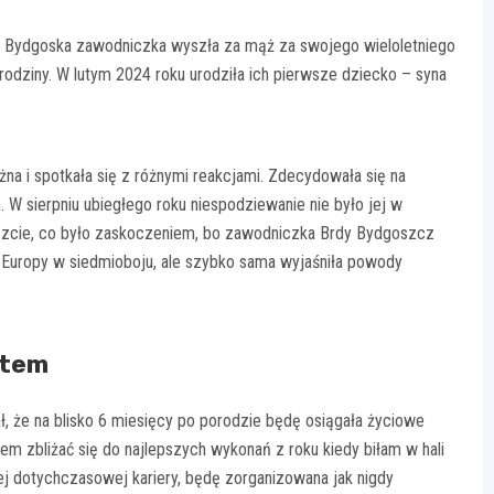
a. Bydgoska zawodniczka wyszła za mąż za swojego wieloletniego
rodziny. W lutym 2024 roku urodziła ich pierwsze dziecko – syna
na i spotkała się z różnymi reakcjami. Zdecydowała się na
 W sierpniu ubiegłego roku niespodziewanie nie było jej w
eszcie, co było zaskoczeniem, bo zawodniczka Brdy Bydgoszcz
ą Europy w siedmioboju, ale szybko sama wyjaśniła powody
rtem
, że na blisko 6 miesięcy po porodzie będę osiągała życiowe
em zbliżać się do najlepszych wykonań z roku kiedy biłam w hali
ej dotychczasowej kariery, będę zorganizowana jak nigdy