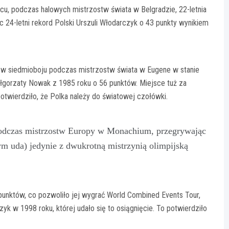
u, podczas halowych mistrzostw świata w Belgradzie, 22-letnia
24-letni rekord Polski Urszuli Włodarczyk o 43 punkty wynikiem
e w siedmioboju podczas mistrzostw świata w Eugene w stanie
łgorzaty Nowak z 1985 roku o 56 punktów. Miejsce tuż za
otwierdziło, że Polka należy do światowej czołówki.
podczas mistrzostw Europy w Monachium, przegrywając
 uda) jedynie z dwukrotną mistrzynią olimpijską
punktów, co pozwoliło jej wygrać World Combined Events Tour,
yk w 1998 roku, której udało się to osiągnięcie. To potwierdziło