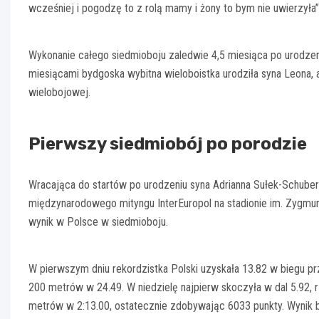
wcześniej i pogodzę to z rolą mamy i żony to bym nie uwierzyła”
Wykonanie całego siedmioboju zaledwie 4,5 miesiąca po urodze
miesiącami bydgoska wybitna wieloboistka urodziła syna Leona, a
wielobojowej.
Pierwszy siedmiobój po porodzie
Wracająca do startów po urodzeniu syna Adrianna Sułek-Schub
międzynarodowego mityngu InterEuropol na stadionie im. Zygmun
wynik w Polsce w siedmioboju.
W pierwszym dniu rekordzistka Polski uzyskała 13.82 w biegu prz
200 metrów w 24.49. W niedzielę najpierw skoczyła w dal 5.92,
metrów w 2:13.00, ostatecznie zdobywając 6033 punkty. Wynik był