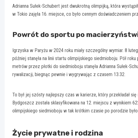
Adrianna Sułek-Schubert jest dwukrotną olimpijką, która wystąpi
w Tokio zajęła 16. miejsce, co było cennym doświadczeniem prze
Powrót do sportu po macierzyństw
Igrzyska w Paryżu w 2024 roku miały szczególny wymiar. 8 lutego
później stanęła na linii startu olimpijskiego siedmioboju. Pół roku
metrów przez płotki do siedmioboju stanęła Adrianna Sułek-Schu
rywalizacji, biegnąc pewnie i wygrywając z czasem 13.32.
To był jej szósty najlepszy czas w karierze, który przekładał 
Bydgoszcz została sklasyfikowana na 12. miejscu z wynikiem 6
olimpijskiego siedmioboju w tak krótkim czasie po porodzie był
Życie prywatne i rodzina