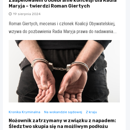
Zaapelowałem o odebranie koncesji dla Radia
Maryja – twierdzi Roman Giertych
19 sierpnia 2024
Roman Giertych, mecenas i członek Koalicji Obywatelskiej,
wzywa do pozbawienia Radia Maryja prawa do nadawania.…
Kronika Kryminalna
Na wokandzie sądowej
Z kraju
Nożownik zatrzymany w związku z napadem:
Śledztwo skupia się na możliwym podłożu