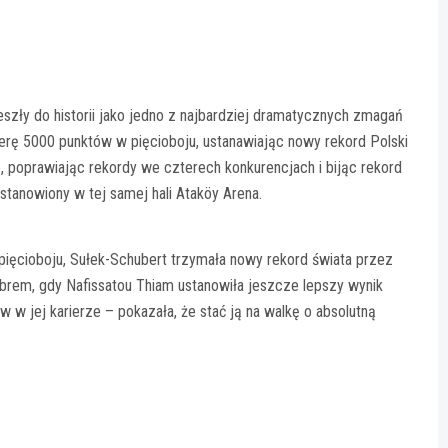
zły do historii jako jedno z najbardziej dramatycznych zmagań
rierę 5000 punktów w pięcioboju, ustanawiając nowy rekord Polski
poprawiając rekordy we czterech konkurencjach i bijąc rekord
ustanowiony w tej samej hali Ataköy Arena.
 pięcioboju, Sułek-Schubert trzymała nowy rekord świata przez
ebrem, gdy Nafissatou Thiam ustanowiła jeszcze lepszy wynik
w jej karierze – pokazała, że stać ją na walkę o absolutną