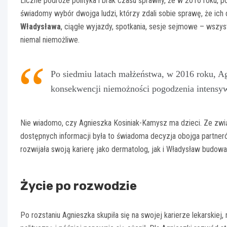
Liczne podróże polityka i brak czasu sprawiły, że w 2016 roku, 
świadomy wybór dwojga ludzi, którzy zdali sobie sprawę, że ich
Władysława
, ciągłe wyjazdy, spotkania, sesje sejmowe – wszyst
niemal niemożliwe.
Po siedmiu latach małżeństwa, w 2016 roku, Ag
konsekwencji niemożności pogodzenia intensyw
Nie wiadomo, czy Agnieszka Kosiniak-Kamysz ma dzieci. Ze zw
dostępnych informacji była to świadoma decyzja obojga partne
rozwijała swoją karierę jako dermatolog, jak i Władysław budowa
Życie po rozwodzie
Po rozstaniu Agnieszka skupiła się na swojej karierze lekarskie