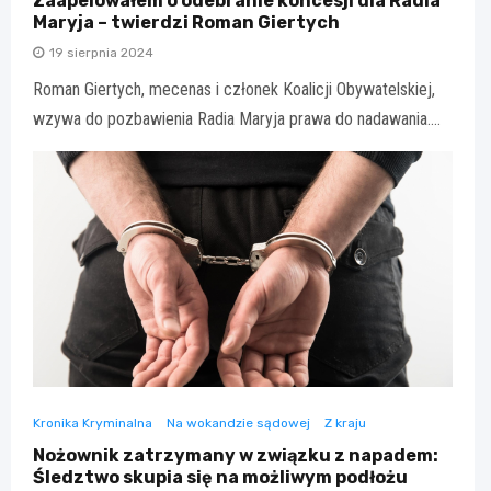
Zaapelowałem o odebranie koncesji dla Radia
Maryja – twierdzi Roman Giertych
19 sierpnia 2024
Roman Giertych, mecenas i członek Koalicji Obywatelskiej,
wzywa do pozbawienia Radia Maryja prawa do nadawania.…
Kronika Kryminalna
Na wokandzie sądowej
Z kraju
Nożownik zatrzymany w związku z napadem:
Śledztwo skupia się na możliwym podłożu