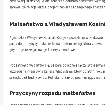
obserwacji klinicznej. Wiele schorzeń dermatologicznych wymaga
sprawia, że relacja lekarz-pacjent nabiera szczególnego znaczen
Małżeństwo z Władysławem Kosi
Agnieszka i Władysław Kosiniak-Kamysz poznali się w Krakowie, 
pasja do medycyny stała się fundamentem relacji, która zaowoc
gdy oboje rozwijali swoje kariery zawodowe.
Początkowo wydawało się, że para doskonale łączy życie prywat
względu na intensywną karierę Władysława, który od 2011 roku peł
przechodził trudny okres. Polityka to zawód pochłaniający niema
Przyczyny rozpadu małżeństwa