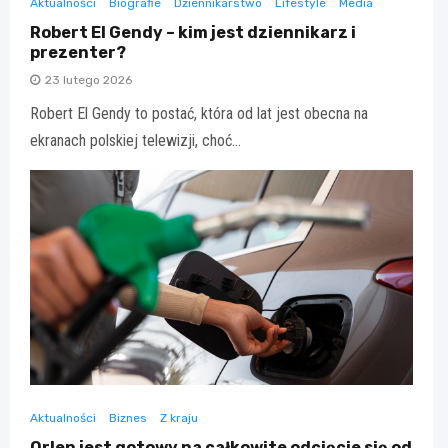
Aktualności
Biografie
Dziennikarstwo
Lifestyle
Media
Robert El Gendy – kim jest dziennikarz i
prezenter?
23 lutego 2026
Robert El Gendy to postać, która od lat jest obecna na
ekranach polskiej telewizji, choć…
Aktualności
Biznes
Z kraju
Orlen jest gotowy na całkowite odcięcie się od