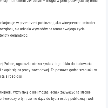
 stał się momentem zwrotnym – mogła w pełni poświęcić się temu,
nkcjonuje w przestrzeni publicznej jako wicepremier i minister
 rozgłosu, nie udziela wywiadów na temat swojego życia
tentny dermatolog.
j Polsce, Agnieszka nie korzysta z tego faktu do budowania
 i skupia się na pracy zawodowej. To postawa godna szacunku w
sta z rozgłosu.
Wikipedii. Wzmiankę o niej można jednak zauważyć na stronie
 świadczy o tym, że nie dąży do bycia osobą publiczną i woli