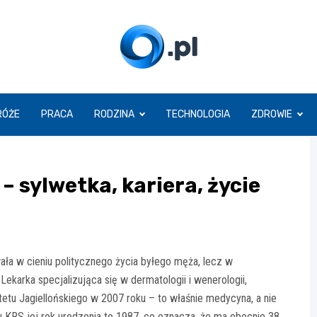
O.pl
RÓŻE
PRACA
RODZINA
TECHNOLOGIA
ZDROWIE
 sylwetka, kariera, życie
ała w cieniu politycznego życia byłego męża, lecz w
karka specjalizująca się w dermatologii i wenerologii,
tu Jagiellońskiego w 2007 roku – to właśnie medycyna, a nie
u KRS jej rok urodzenia to 1987, co oznacza, że ma obecnie 38