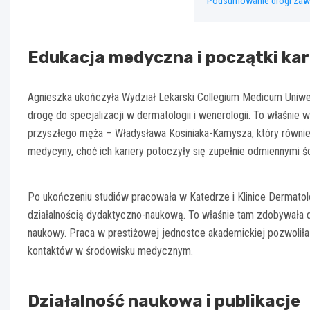
Podsumowanie drogi za
Edukacja medyczna i początki kar
Agnieszka ukończyła Wydział Lekarski Collegium Medicum Uniwe
drogę do specjalizacji w dermatologii i wenerologii. To właśni
przyszłego męża – Władysława Kosiniaka-Kamysza, który również k
medycyny, choć ich kariery potoczyły się zupełnie odmiennymi ś
Po ukończeniu studiów pracowała w Katedrze i Klinice Dermatolo
działalnością dydaktyczno-naukową. To właśnie tam zdobywała d
naukowy. Praca w prestiżowej jednostce akademickiej pozwoliła j
kontaktów w środowisku medycznym.
Działalność naukowa i publikacje