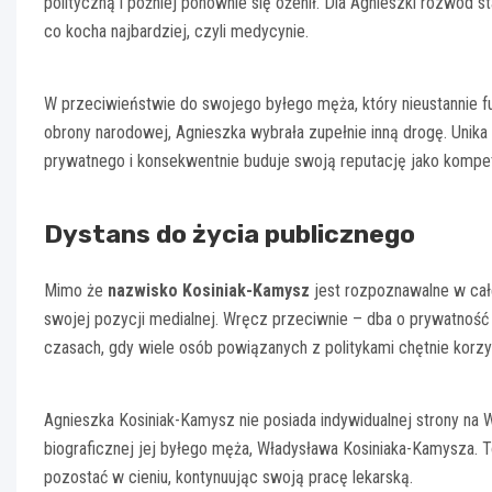
polityczną i później ponownie się ożenił. Dla Agnieszki rozwód
co kocha najbardziej, czyli medycynie.
W przeciwieństwie do swojego byłego męża, który nieustannie fu
obrony narodowej, Agnieszka wybrała zupełnie inną drogę. Unika
prywatnego i konsekwentnie buduje swoją reputację jako kompe
Dystans do życia publicznego
Mimo że
nazwisko Kosiniak-Kamysz
jest rozpoznawalne w całe
swojej pozycji medialnej. Wręcz przeciwnie – dba o prywatność
czasach, gdy wiele osób powiązanych z politykami chętnie korzy
Agnieszka Kosiniak-Kamysz nie posiada indywidualnej strony na 
biograficznej jej byłego męża, Władysława Kosiniaka-Kamysza. To
pozostać w cieniu, kontynuując swoją pracę lekarską.