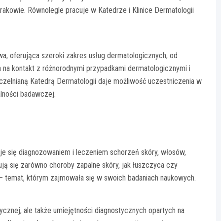
rakowie. Równolegle pracuje w Katedrze i Klinice Dermatologii
, oferująca szeroki zakres usług dermatologicznych, od
la na kontakt z różnorodnymi przypadkami dermatologicznymi i
czelnianą Katedrą Dermatologii daje możliwość uczestniczenia w
alności badawczej.
je się diagnozowaniem i leczeniem schorzeń skóry, włosów,
ują się zarówno choroby zapalne skóry, jak łuszczyca czy
k – temat, którym zajmowała się w swoich badaniach naukowych.
cznej, ale także umiejętności diagnostycznych opartych na