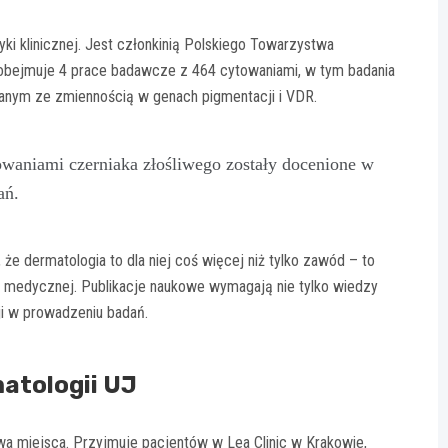
ki klinicznej. Jest członkinią Polskiego Towarzystwa
k obejmuje 4 prace badawcze z 464 cytowaniami, w tym badania
anym ze zmiennością w genach pigmentacji i VDR.
waniami czerniaka złośliwego zostały docenione w
ań.
 dermatologia to dla niej coś więcej niż tylko zawód – to
 medycznej. Publikacje naukowe wymagają nie tylko wiedzy
ji w prowadzeniu badań.
matologii UJ
 miejsca. Przyjmuje pacjentów w Lea Clinic w Krakowie,