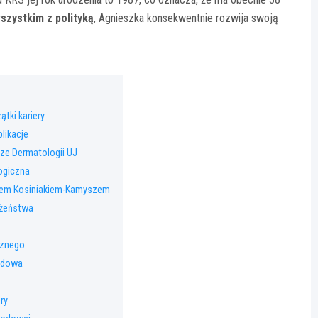
szystkim z polityką
, Agnieszka konsekwentnie rozwija swoją
tki kariery
likacje
rze Dermatologii UJ
ogiczna
em Kosiniakiem-Kamyszem
łżeństwa
cznego
odowa
ry