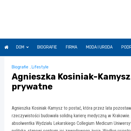
Skip
to
content
DOM
BIOGRAFIE
FIRMA
MODA I URODA
POD
Biografie
,
Lifestyle
Agnieszka Kosiniak-Kamysz –
prywatne
Agnieszka Kosiniak-Kamysz to postać, która przez lata pozostaw
rzeczywistości budowała solidną karierę medyczną w Krakowie. Le
absolwentka Wydziału Lekarskiego Collegium Medicum Uniwersyte
polityka, stanowi centrum jej zawodowego życia. Według rejestr