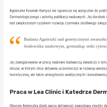
Agnieszka Kosiniak-Kamysz nie ogranicza się wyłącznie do prakty
Dermatologicznego i autorką publikacji naukowych. Jej dorobe
nad zwiększonym ryzykiem rozwoju czerniaka złośliwego związ
Badania Agnieszki nad genetycznymi uwarunko
środowisku naukowym, gromadząc setki cytow
Jej zaangażowanie w pracę naukowo-badawczą świadczy o tym, że
obszar, w którym chce aktywnie uczestniczyć w rozwoju wiedzy
teoretycznej, ale także umiejętności analitycznych i konsekwenc
Praca w Lea Clinic i Katedrze Der
Obecnie Agnieszka dzieli swoją aktywność zawodową między dwa