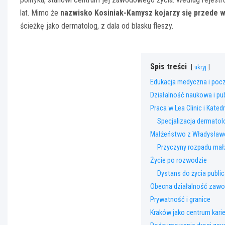
lat. Mimo że
nazwisko Kosiniak-Kamysz kojarzy się przede w
ścieżkę jako dermatolog, z dala od blasku fleszy.
Spis treści
ukryj
Edukacja medyczna i począ
Działalność naukowa i pub
Praca w Lea Clinic i Kated
Specjalizacja dermatol
Małżeństwo z Władysław
Przyczyny rozpadu ma
Życie po rozwodzie
Dystans do życia publi
Obecna działalność zaw
Prywatność i granice
Kraków jako centrum karie