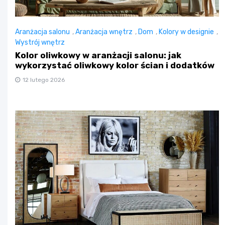
Aranżacja salonu
,
Aranżacja wnętrz
,
Dom
,
Kolory w designie
,
Wystrój wnętrz
Kolor oliwkowy w aranżacji salonu: jak
wykorzystać oliwkowy kolor ścian i dodatków
12 lutego 2026