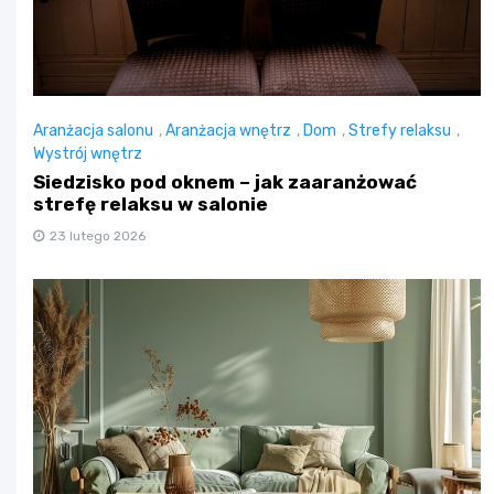
Aranżacja salonu
,
Aranżacja wnętrz
,
Dom
,
Strefy relaksu
,
Wystrój wnętrz
Siedzisko pod oknem – jak zaaranżować
strefę relaksu w salonie
23 lutego 2026