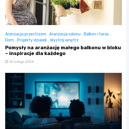
Aranżacja przestrzeni
,
Aranżacja salonu
,
Balkon i taras
,
Dom
,
Projekty działek
,
Wystrój wnętrz
Pomysły na aranżację małego balkonu w bloku
– inspiracje dla każdego
12 lutego 2026