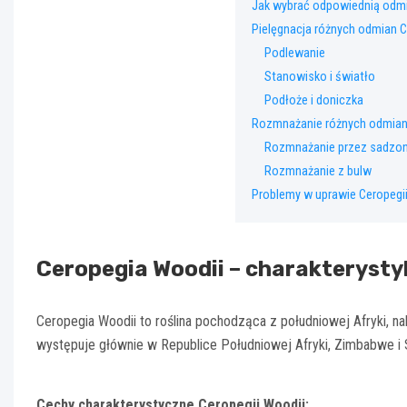
Jak wybrać odpowiednią od
Pielęgnacja różnych odmian C
Podlewanie
Stanowisko i światło
Podłoże i doniczka
Rozmnażanie różnych odmian
Rozmnażanie przez sadzo
Rozmnażanie z bulw
Problemy w uprawie Ceropegii 
Ceropegia Woodii – charakterysty
Ceropegia Woodii to roślina pochodząca z południowej Afryki, n
występuje głównie w Republice Południowej Afryki, Zimbabwe i Su
Cechy charakterystyczne Ceropegii Woodii: