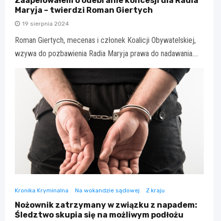
Zaapelowałem o odebranie koncesji dla Radia
Maryja – twierdzi Roman Giertych
19 sierpnia 2024
Roman Giertych, mecenas i członek Koalicji Obywatelskiej,
wzywa do pozbawienia Radia Maryja prawa do nadawania.…
Kronika Kryminalna
Na wokandzie sądowej
Z kraju
Nożownik zatrzymany w związku z napadem:
Śledztwo skupia się na możliwym podłożu