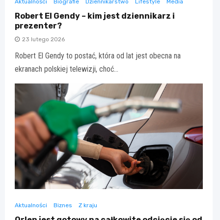
Aktualności
Biografie
Dziennikarstwo
Lifestyle
Media
Robert El Gendy – kim jest dziennikarz i
prezenter?
23 lutego 2026
Robert El Gendy to postać, która od lat jest obecna na
ekranach polskiej telewizji, choć…
Aktualności
Biznes
Z kraju
Orlen jest gotowy na całkowite odcięcie się od