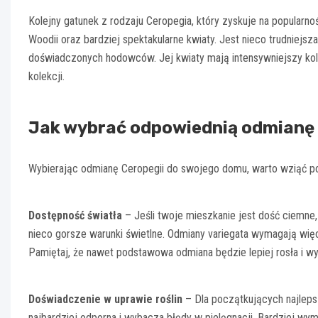
Kolejny gatunek z rodzaju Ceropegia, który zyskuje na popularnoś
Woodii oraz bardziej spektakularne kwiaty. Jest nieco trudniejsz
doświadczonych hodowców. Jej kwiaty mają intensywniejszy kolo
kolekcji.
Jak wybrać odpowiednią odmian
Wybierając odmianę Ceropegii do swojego domu, warto wziąć po
Dostępność światła
– Jeśli twoje mieszkanie jest dość ciemne, 
nieco gorsze warunki świetlne. Odmiany variegata wymagają więc
Pamiętaj, że nawet podstawowa odmiana będzie lepiej rosła i wy
Doświadczenie w uprawie roślin
– Dla początkujących najleps
najbardziej odporna i wybacza błędy w pielęgnacji. Bardziej wym