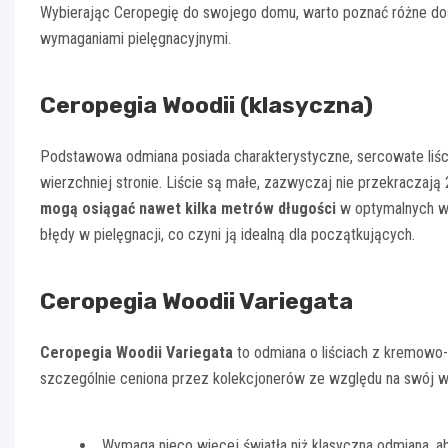
Wybierając Ceropegię do swojego domu, warto poznać różne dost
wymaganiami pielęgnacyjnymi.
Ceropegia Woodii (klasyczna)
Podstawowa odmiana posiada charakterystyczne, sercowate liśc
wierzchniej stronie. Liście są małe, zazwyczaj nie przekraczają
mogą osiągać nawet kilka metrów długości
w optymalnych wa
błędy w pielęgnacji, co czyni ją idealną dla początkujących.
Ceropegia Woodii Variegata
Ceropegia Woodii Variegata
to odmiana o liściach z kremowo-
szczególnie ceniona przez kolekcjonerów ze względu na swój wy
Wymaga nieco więcej światła niż klasyczna odmiana, a