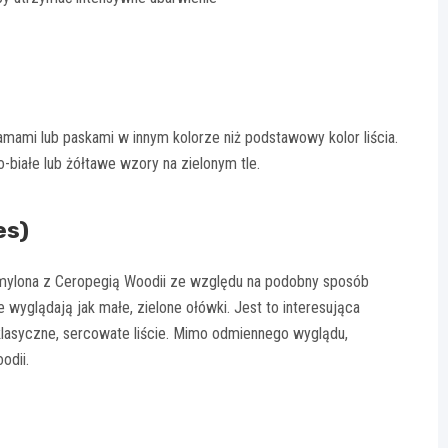
lamami lub paskami w innym kolorze niż podstawowy kolor liścia.
białe lub żółtawe wzory na zielonym tle.
es)
t mylona z Ceropegią Woodii ze względu na podobny sposób
re wyglądają jak małe, zielone ołówki. Jest to interesująca
klasyczne, sercowate liście. Mimo odmiennego wyglądu,
odii.