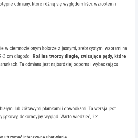
ępne odmiany, które różnią się wyglądem liści, wzrostem i
ie w ciemnozielonym kolorze z jasnymi, srebrzystymi wzorami na
 2-3 cm długości.
Roślina tworzy długie, zwisające pędy, które
runkach. Ta odmiana jest najbardziej odporna i wybaczająca
białymi lub żółtawymi plamkami i obwódkami. Ta wersja jest
jątkowy, dekoracyjny wygląd. Warto wiedzieć, że:
by utrzymać intensywne ubarwienie