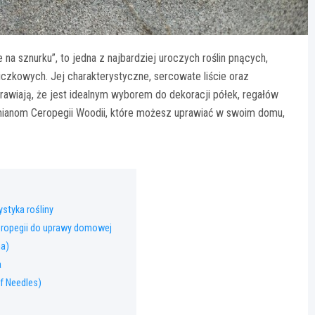
 na sznurku”, to jedna z najbardziej uroczych roślin pnących,
czkowych. Jej charakterystyczne, sercowate liście oraz
rawiają, że jest idealnym wyborem do dekoracji półek, regałów
mianom Ceropegii Woodii, które możesz uprawiać w swoim domu,
styka rośliny
eropegii do uprawy domowej
na)
a
of Needles)