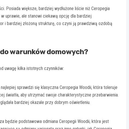
ci. Posiada większe, bardziej wydłużone liście niż Ceropegia
a w uprawie, ale stanowi ciekawą opcję dla bardziej
r i bardziej złożoną strukturę, co czyni ją prawdziwą ozdobą
ę do warunków domowych?
d uwagę kilka istotnych czynników:
najlepiej sprawdzi się klasyczna Ceropegia Woodii, która toleruje
ej światła, aby utrzymać swoje charakterystyczne przebarwienia.
glądała bardziej okazale przy dobrym oświetleniu.
za będzie podstawowa odmiana Ceropegii Woodii, która jest
agające są odmiany variegata oraz inne gatunki, jak Ceropegia