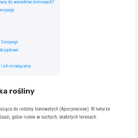
mianę do warunków domowych?
eropegii
 Ceropegii
nki pędowe
i ich rozwiązania
ka rośliny
ależąca do rodziny toinowatych (Apocynaceae). W naturze
azi, gdzie rośnie w suchych, skalistych terenach.