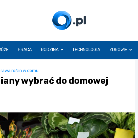
O.pl
RÓŻE
PRACA
RODZINA
TECHNOLOGIA
ZDROWIE
rawa roślin w domu
miany wybrać do domowej