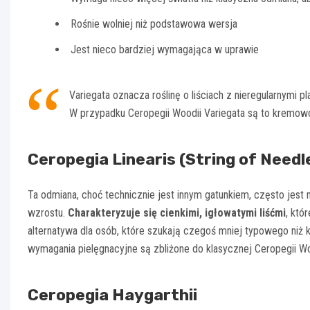
Rośnie wolniej niż podstawowa wersja
Jest nieco bardziej wymagająca w uprawie
Variegata oznacza roślinę o liściach z nieregularnymi p
W przypadku Ceropegii Woodii Variegata są to kremowo-
Ceropegia Linearis (String of Needl
Ta odmiana, choć technicznie jest innym gatunkiem, często jes
wzrostu.
Charakteryzuje się cienkimi, igłowatymi liśćmi
, któ
alternatywa dla osób, które szukają czegoś mniej typowego niż 
wymagania pielęgnacyjne są zbliżone do klasycznej Ceropegii Wo
Ceropegia Haygarthii