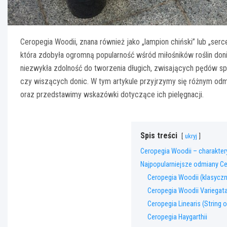
Ceropegia Woodii, znana również jako „lampion chiński” lub „serce
która zdobyła ogromną popularność wśród miłośników roślin doni
niezwykła zdolność do tworzenia długich, zwisających pędów sp
czy wiszących donic. W tym artykule przyjrzymy się różnym od
oraz przedstawimy wskazówki dotyczące ich pielęgnacji.
Spis treści
ukryj
Ceropegia Woodii – charaktery
Najpopularniejsze odmiany C
Ceropegia Woodii (klasycz
Ceropegia Woodii Variegat
Ceropegia Linearis (String 
Ceropegia Haygarthii