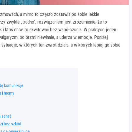
ozmowach, a mimo to często zostawia po sobie lekkie
zy zwykłe „trudno”; rozwiązaniem jest zrozumienie, że to
k i ktoś chce to skwitować bez współczucia. W praktyce jeden
wulgaryzm, bo brzmi niewinnie, a uderza w emocje. Poniżej
 sytuacje, w których ten zwrot działa, a w których lepiej go sobie
dę komunikuje
a i memy
a sens)
dzi bez szkód
 z człowieka buca