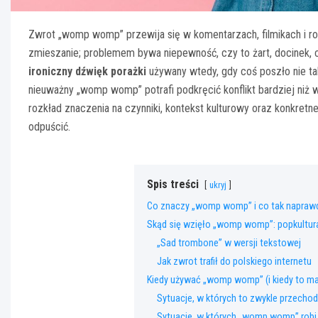
Zwrot „womp womp” przewija się w komentarzach, filmikach i r
zmieszanie; problemem bywa niepewność, czy to żart, docinek, c
ironiczny dźwięk porażki
używany wtedy, gdy coś poszło nie ta
nieuważny „womp womp” potrafi podkręcić konflikt bardziej niż 
rozkład znaczenia na czynniki, kontekst kulturowy oraz konkretne
odpuścić.
Spis treści
ukryj
Co znaczy „womp womp” i co tak napraw
Skąd się wzięło „womp womp”: popkultur
„Sad trombone” w wersji tekstowej
Jak zwrot trafił do polskiego internetu
Kiedy używać „womp womp” (i kiedy to m
Sytuacje, w których to zwykle przecho
Sytuacje, w których „womp womp” robi