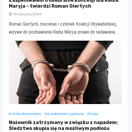
Zaapelowałem o odebranie koncesji dla Radia
Maryja – twierdzi Roman Giertych
19 sierpnia 2024
Roman Giertych, mecenas i członek Koalicji Obywatelskiej,
wzywa do pozbawienia Radia Maryja prawa do nadawania.…
Kronika Kryminalna
Na wokandzie sądowej
Z kraju
Nożownik zatrzymany w związku z napadem:
Śledztwo skupia się na możliwym podłożu