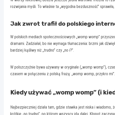
rozwijania myśli. To właśnie ta „wygodna bezduszność” sprawiła, 
Jak zwrot trafił do polskiego inter
W polskich mediach społecznościowych „womp womp” przyszedł
dramami. Zadziałał, bo nie wymaga tłumaczenia: brzmi jak dźwięk,
bardziej kąśliwy niż „trudno” czy „no i?”.
W polszczyźnie bywa używany w oryginale („womp womp”), czase
czasem w połączeniu z polską frazą: „womp womp, przykro mi”. 
Kiedy używać „womp womp” (i kied
Najbezpieczniej działa tam, gdzie stawka jest niska i wiadomo
krótkie „no trudno”, po którym wszyscy idą dalej. Kłopot zaczyn