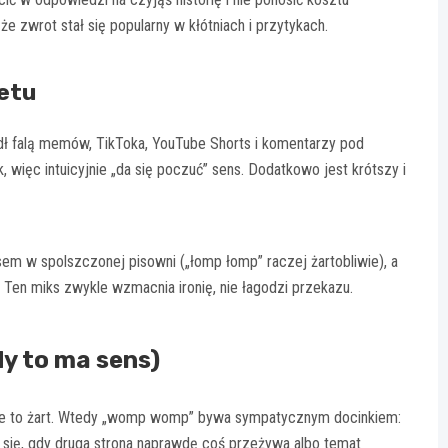
że zwrot stał się popularny w kłótniach i przytykach.
netu
 falą memów, TikToka, YouTube Shorts i komentarzy pod
 więc intuicyjnie „da się poczuć” sens. Dodatkowo jest krótszy i
m w spolszczonej pisowni („łomp łomp” raczej żartobliwie), a
Ten miks zwykle wzmacnia ironię, nie łagodzi przekazu.
y to ma sens)
, że to żart. Wtedy „womp womp” bywa sympatycznym docinkiem:
a się, gdy druga strona naprawdę coś przeżywa albo temat