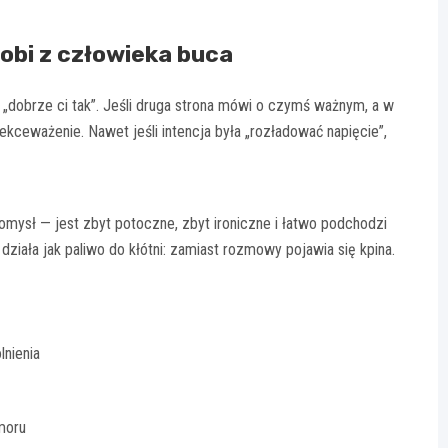
obi z człowieka buca
 „dobrze ci tak”. Jeśli druga strona mówi o czymś ważnym, a w
kceważenie. Nawet jeśli intencja była „rozładować napięcie”,
mysł — jest zbyt potoczne, zbyt ironiczne i łatwo podchodzi
iała jak paliwo do kłótni: zamiast rozmowy pojawia się kpina.
lnienia
umoru