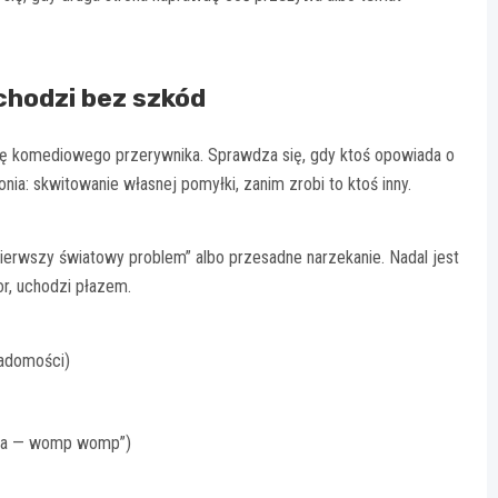
chodzi bez szkód
ę komediowego przerywnika. Sprawdza się, gdy ktoś opowiada o
nia: skwitowanie własnej pomyłki, zanim zrobi to ktoś inny.
erwszy światowy problem” albo przesadne narzekanie. Nadal jest
or, uchodzi płazem.
iadomości)
asła — womp womp”)