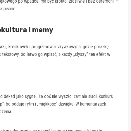
kowego po wpadce: ma być krótko, złośliwie i bez ceremonii —
a piśmie.
pkultura i memy
wizji, kreskówek i programów rozrywkowych, gdzie porażkę
 tekstowy, bo łatwo go wpisać, a każdy „słyszy” ten efekt w
 dekad jako sygnał, że coś nie wyszło: żart nie siadł, konkurs
mp”, bo oddaje rytm i „miękkość” dźwięku. W komentarzach
czenia.
ć w odpowiedzi na czyjąś historię i nie ponosić kosztu