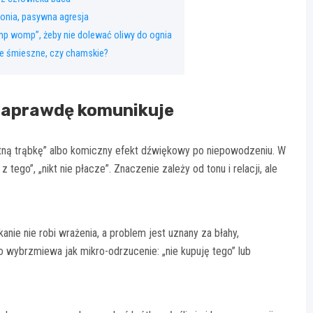
ronia, pasywna agresja
p womp”, żeby nie dolewać oliwy do ognia
ie śmieszne, czy chamskie?
naprawdę komunikuje
ną trąbkę” albo komiczny efekt dźwiękowy po niepowodzeniu. W
 z tego”, „nikt nie płacze”. Znaczenie zależy od tonu i relacji, ale
kanie nie robi wrażenia, a problem jest uznany za błahy,
ybrzmiewa jak mikro-odrzucenie: „nie kupuję tego” lub