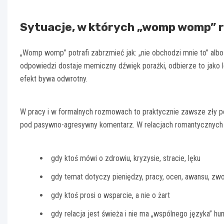
Sytuacje, w których „womp womp” r
„Womp womp” potrafi zabrzmieć jak: „nie obchodzi mnie to” albo
odpowiedzi dostaje memiczny dźwięk porażki, odbierze to jako le
efekt bywa odwrotny.
W pracy i w formalnych rozmowach to praktycznie zawsze zły po
pod pasywno-agresywny komentarz. W relacjach romantycznych dz
gdy ktoś mówi o zdrowiu, kryzysie, stracie, lęku
gdy temat dotyczy pieniędzy, pracy, ocen, awansu, zwo
gdy ktoś prosi o wsparcie, a nie o żart
gdy relacja jest świeża i nie ma „wspólnego języka” h