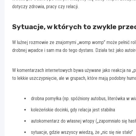
dotyczy zdrowia, pracy czy relacji.
Sytuacje, w których to zwykle prze
W luźnej rozmowie ze znajomymi „womp womp” może pełnić rol
drobnej wpadce i sam ma do tego dystans. Działa też jako autoiro
W komentarzach internetowych bywa używane jako reakcja na „pi
to lekkie uszczypnięcie, ale w grupach, które mają podobny hum
drobna pomyłka (np. spóźniony autobus, literówka w w
koleżeńskie docinki, gdy relacja jest stabilna
autokomentarz do własnej wtopy („zapomniało się h
sytuacje, gdzie wszyscy wiedzą, że „nic się nie stało”