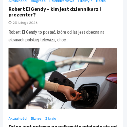
Aktualności
Biografie
Dziennikarstwo
Lifestyle
Media
Robert El Gendy – kim jest dziennikarz i
prezenter?
23 lutego 2026
Robert El Gendy to postać, która od lat jest obecna na
ekranach polskiej telewizji, choć…
Aktualności
Biznes
Z kraju
Orlen jest gotowy na całkowite odcięcie się od