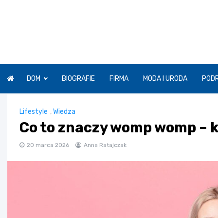
Skip
to
content
DOM
BIOGRAFIE
FIRMA
MODA I URODA
POD
Lifestyle
,
Wiedza
Co to znaczy womp womp – k
20 marca 2026
Anna Ratajczak