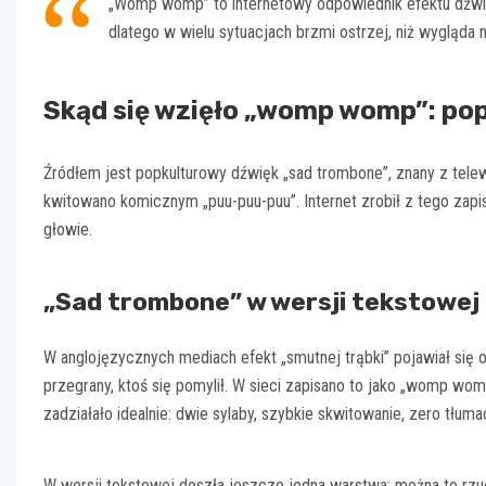
„Womp womp” to internetowy odpowiednik efektu dźwię
dlatego w wielu sytuacjach brzmi ostrzej, niż wygląda n
Skąd się wzięło „womp womp”: po
Źródłem jest popkulturowy dźwięk „sad trombone”, znany z tele
kwitowano komicznym „puu-puu-puu”. Internet zrobił z tego zapis
głowie.
„Sad trombone” w wersji tekstowej
W anglojęzycznych mediach efekt „smutnej trąbki” pojawiał się od
przegrany, ktoś się pomylił. W sieci zapisano to jako „womp wo
zadziałało idealnie: dwie sylaby, szybkie skwitowanie, zero tłuma
W wersji tekstowej doszła jeszcze jedna warstwa: można to rzuci