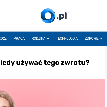
O.pl
RÓŻE
PRACA
RODZINA
TECHNOLOGIA
ZDROWIE
iedy używać tego zwrotu?