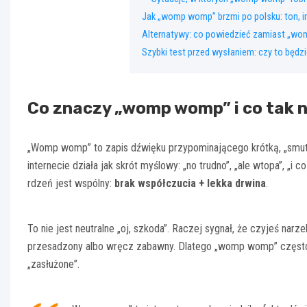
Jak „womp womp” brzmi po polsku: ton, i
Alternatywy: co powiedzieć zamiast „wom
Szybki test przed wysłaniem: czy to będz
Co znaczy „womp womp” i co tak 
„Womp womp” to zapis dźwięku przypominającego krótką, „smut
internecie działa jak skrót myślowy: „no trudno”, „ale wtopa”, „i co
rdzeń jest wspólny:
brak współczucia + lekka drwina
.
To nie jest neutralne „oj, szkoda”. Raczej sygnał, że czyjeś narze
przesadzony albo wręcz zabawny. Dlatego „womp womp” często w
„zasłużone”.