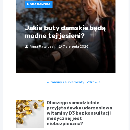
MODA DAMSKA
Jakie buty damskie będą
modne tej jesieni?
Anna Ratajczak
7 sierpnia 2026
Witaminy i suplementy
Zdrowie
Dlaczego samodzielnie
przyjęta dawka uderzeniowa
witaminy D3 bez konsultacji
medycznej jest
niebezpieczna?