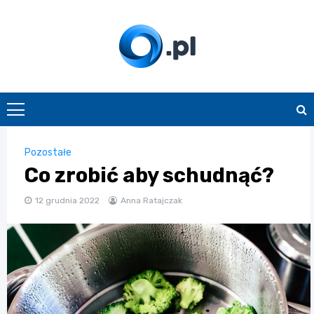
Skip
to
content
O.pl
Pozostałe
Co zrobić aby schudnąć?
12 grudnia 2022
Anna Ratajczak