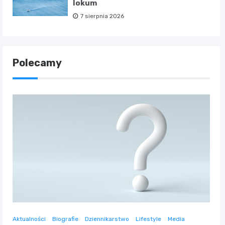
lokum
7 sierpnia 2026
Polecamy
Aktualności
Biografie
Dziennikarstwo
Lifestyle
Media