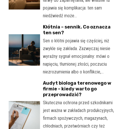
łatwy do zapamiętania, ale właśnie tu
pojawia się komplikacja: ten sam
niedźwiedź może…
Kłótnia – sennik. Co oznacza
ten sen?
Sen o kłótni pojawia się częściej, niż
zwykle się zakłada. Zazwyczaj niesie
wyraźny sygnał emocjonalny: mówi o
napięciu, tłumionej złości, poczuciu
niezrozumienia albo o konflikcie,…
Audyt biologa terenowego w
firmie – kiedy warto go
przeprowadzić?
Skuteczna ochrona przed szkodnikami
jest ważna w zakładach produkcyjnych,
firmach spożywczych, magazynach,
chłodniach, przetwórniach czy też