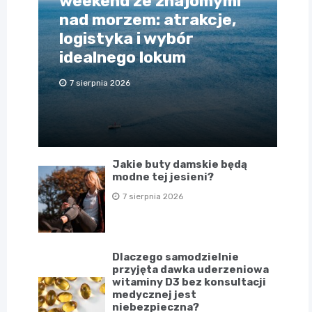
weekend ze znajomymi
nad morzem: atrakcje,
logistyka i wybór
idealnego lokum
7 sierpnia 2026
Jakie buty damskie będą
modne tej jesieni?
7 sierpnia 2026
Dlaczego samodzielnie
przyjęta dawka uderzeniowa
witaminy D3 bez konsultacji
medycznej jest
niebezpieczna?