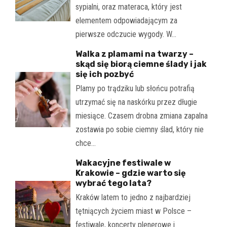
sypialni, oraz materaca, który jest
elementem odpowiadającym za
pierwsze odczucie wygody. W…
Walka z plamami na twarzy –
skąd się biorą ciemne ślady i jak
się ich pozbyć
Plamy po trądziku lub słońcu potrafią
utrzymać się na naskórku przez długie
miesiące. Czasem drobna zmiana zapalna
zostawia po sobie ciemny ślad, który nie
chce…
Wakacyjne festiwale w
Krakowie – gdzie warto się
wybrać tego lata?
Kraków latem to jedno z najbardziej
tętniących życiem miast w Polsce –
festiwale, koncerty plenerowe i