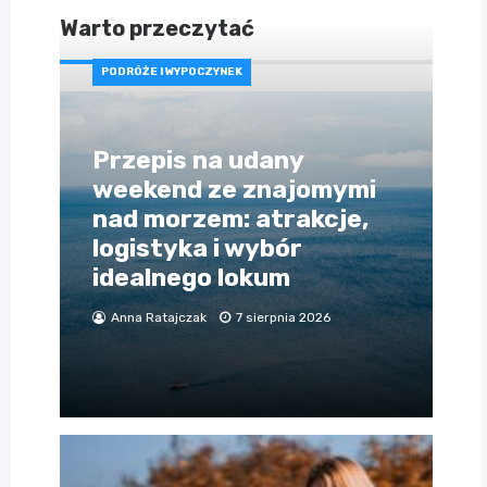
Warto przeczytać
PODRÓŻE I WYPOCZYNEK
Przepis na udany
weekend ze znajomymi
nad morzem: atrakcje,
logistyka i wybór
idealnego lokum
Anna Ratajczak
7 sierpnia 2026