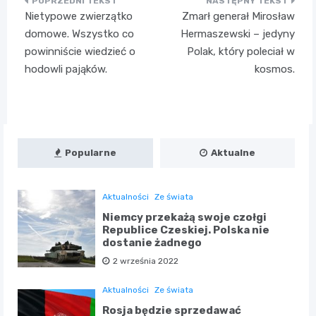
Nawigacja
Nietypowe zwierzątko
Zmarł generał Mirosław
wpisu
domowe. Wszystko co
Hermaszewski – jedyny
powinniście wiedzieć o
Polak, który poleciał w
hodowli pająków.
kosmos.
Popularne
Aktualne
Aktualności
Ze świata
Niemcy przekażą swoje czołgi
Republice Czeskiej. Polska nie
dostanie żadnego
2 września 2022
Aktualności
Ze świata
Rosja będzie sprzedawać