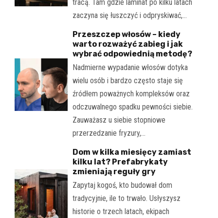
tracą. Tam gdzie laminat po kilku latach
zaczyna się łuszczyć i odpryskiwać,…
Przeszczep włosów – kiedy
warto rozważyć zabieg i jak
wybrać odpowiednią metodę?
Nadmierne wypadanie włosów dotyka
wielu osób i bardzo często staje się
źródłem poważnych kompleksów oraz
odczuwalnego spadku pewności siebie.
Zauważasz u siebie stopniowe
przerzedzanie fryzury,…
Dom w kilka miesięcy zamiast
kilku lat? Prefabrykaty
zmieniają reguły gry
Zapytaj kogoś, kto budował dom
tradycyjnie, ile to trwało. Usłyszysz
historie o trzech latach, ekipach