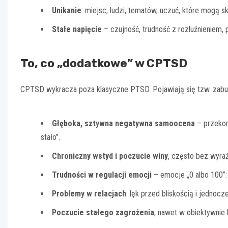
Unikanie
: miejsc, ludzi, tematów, uczuć, które mogą s
Stałe napięcie
– czujność, trudność z rozluźnieniem, 
To, co „dodatkowe” w CPTSD
CPTSD wykracza poza klasyczne PTSD. Pojawiają się tzw. zab
Głęboka, sztywna negatywna samoocena
– przekona
stało”.
Chroniczny wstyd i poczucie winy
, często bez wyraź
Trudności w regulacji emocji
– emocje „0 albo 100”: 
Problemy w relacjach
: lęk przed bliskością i jednocze
Poczucie stałego zagrożenia
, nawet w obiektywnie