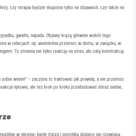
leży, czy terapia będzie skupiona tylko na objawach, czy także na
wypadku, gwałtu, napadu. Objawy krążą głównie wokół tego
zona w relacjach: np. wieloletnia przemoc w domu, w związku, w
iem. To zmienia nie tylko reakcję na stres, ale całą konstrukcję
am sobie winien” – zaczyna to traktować jak prawdę, a nie przemoc
reakcje lękowe, ale też krok po kroku przebudować obraz siebie,
rze
zególnie w okresie, kiedy mózg i psychika dopiero się rozwijają.