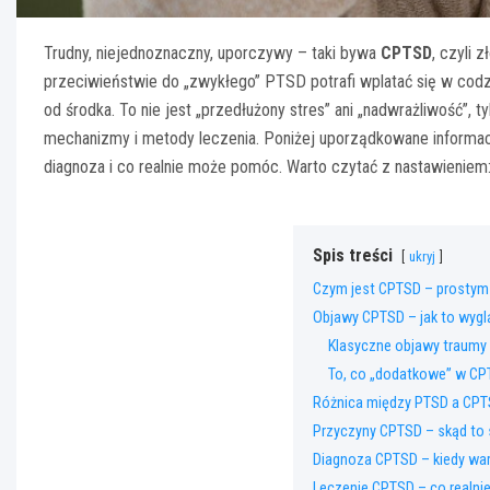
Trudny, niejednoznaczny, uporczywy – taki bywa
CPTSD
, czyli 
przeciwieństwie do „zwykłego” PTSD potrafi wplatać się w codzi
od środka. To nie jest „przedłużony stres” ani „nadwrażliwość”, 
mechanizmy i metody leczenia. Poniżej uporządkowane informacj
diagnoza i co realnie może pomóc. Warto czytać z nastawieniem
Spis treści
ukryj
Czym jest CPTSD – prostym
Objawy CPTSD – jak to wygl
Klasyczne objawy traumy
To, co „dodatkowe” w C
Różnica między PTSD a CPT
Przyczyny CPTSD – skąd to s
Diagnoza CPTSD – kiedy war
Leczenie CPTSD – co realn