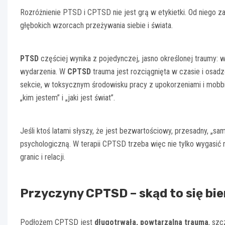
Rozróżnienie PTSD i CPTSD nie jest grą w etykietki. Od niego za
głębokich wzorcach przeżywania siebie i świata.
PTSD
częściej wynika z pojedynczej, jasno określonej traumy: 
wydarzenia. W
CPTSD
trauma jest rozciągnięta w czasie i osad
sekcie, w toksycznym środowisku pracy z upokorzeniami i mobbing
„kim jestem” i „jaki jest świat”.
Jeśli ktoś latami słyszy, że jest bezwartościowy, przesadny, „s
psychologiczną. W terapii CPTSD trzeba więc nie tylko wygasić 
granic i relacji.
Przyczyny CPTSD – skąd to się bie
Podłożem CPTSD jest
długotrwała, powtarzalna trauma
, szc