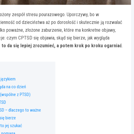
złożony zespół stresu pourazowego. Uporczywy, bo w
enność od dzieciństwa aż po dorosłość i skutecznie ją rozwalać
tylko poważne, złożone zaburzenie, które ma konkretne objawy,
e: czym CPTSD się objawia, skąd się bierze, jak wygląda
:
to da się lepiej zrozumieć, a potem krok po kroku ogarniać
.
 językiem
ąda na co dzień
 (wspólne z PTSD)
PTSD
SD – dlaczego to ważne
ię bierze
to jej szukać
ie pomaga