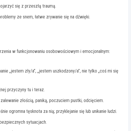
kojarzyć się z przeszłą traumą.
problemy ze snem, łatwe zrywanie się na dźwięki.
urzenia w funkcjonowaniu osobowościowym i emocjonalnym:
nie „jestem zły/a”, „jestem uszkodzony/a”, nie tylko „coś mi się
nej przyczyny tu i teraz.
zalewanie złością, paniką, poczuciem pustki, odcięciem.
śnie ogromna tęsknota za nią; przyklejanie się lub unikanie ludzi.
 bezpiecznych sytuacjach.