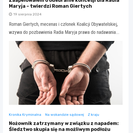
Zaapelowałem o odebranie koncesji dla Radia
Maryja – twierdzi Roman Giertych
19 sierpnia 2024
Roman Giertych, mecenas i członek Koalicji Obywatelskiej,
wzywa do pozbawienia Radia Maryja prawa do nadawania.…
Kronika Kryminalna
Na wokandzie sądowej
Z kraju
Nożownik zatrzymany w związku z napadem:
Śledztwo skupia się na możliwym podłożu