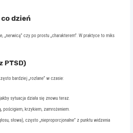
 co dzień
, „nerwicą” czy po prostu „charakterem”. W praktyce to miks
 z PTSD)
sto bardziej „rozlane” w czasie:
jakby sytuacja działa się znowu teraz.
, pościgiem, krzykiem, zamrożeniem.
głosu, słowa), często „nieproporcjonalne” z punktu widzenia