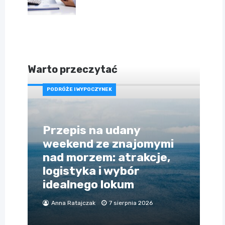
Warto przeczytać
PODRÓŻE I WYPOCZYNEK
Przepis na udany
weekend ze znajomymi
nad morzem: atrakcje,
logistyka i wybór
idealnego lokum
Anna Ratajczak
7 sierpnia 2026