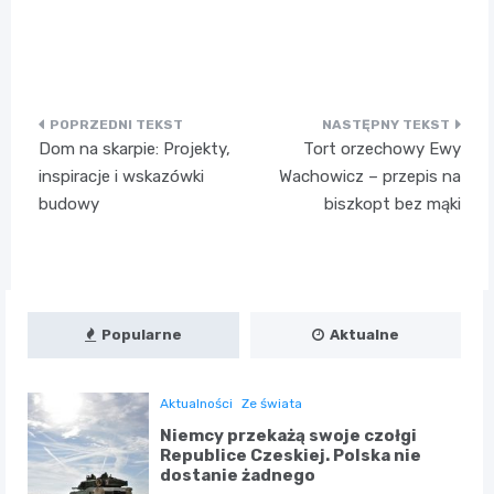
Nawigacja
Dom na skarpie: Projekty,
Tort orzechowy Ewy
wpisu
inspiracje i wskazówki
Wachowicz – przepis na
budowy
biszkopt bez mąki
Popularne
Aktualne
Aktualności
Ze świata
Niemcy przekażą swoje czołgi
Republice Czeskiej. Polska nie
dostanie żadnego