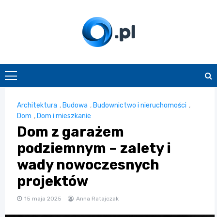
Skip
to
content
O.pl
Architektura
,
Budowa
,
Budownictwo i nieruchomości
,
Dom
,
Dom i mieszkanie
Dom z garażem
podziemnym – zalety i
wady nowoczesnych
projektów
15 maja 2025
Anna Ratajczak