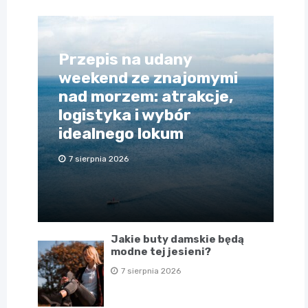
Przepis na udany
weekend ze znajomymi
nad morzem: atrakcje,
logistyka i wybór
idealnego lokum
7 sierpnia 2026
Jakie buty damskie będą
modne tej jesieni?
7 sierpnia 2026