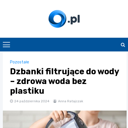
Skip
to
content
O.pl
Pozostałe
Dzbanki filtrujące do wody
– zdrowa woda bez
plastiku
24 października 2024
Anna Ratajczak