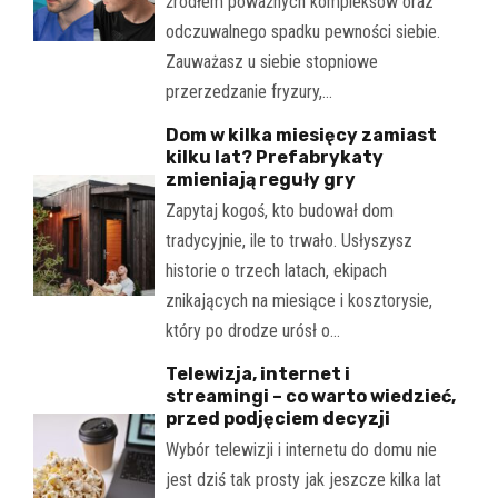
źródłem poważnych kompleksów oraz
odczuwalnego spadku pewności siebie.
Zauważasz u siebie stopniowe
przerzedzanie fryzury,…
Dom w kilka miesięcy zamiast
kilku lat? Prefabrykaty
zmieniają reguły gry
Zapytaj kogoś, kto budował dom
tradycyjnie, ile to trwało. Usłyszysz
historie o trzech latach, ekipach
znikających na miesiące i kosztorysie,
który po drodze urósł o…
Telewizja, internet i
streamingi – co warto wiedzieć,
przed podjęciem decyzji
Wybór telewizji i internetu do domu nie
jest dziś tak prosty jak jeszcze kilka lat