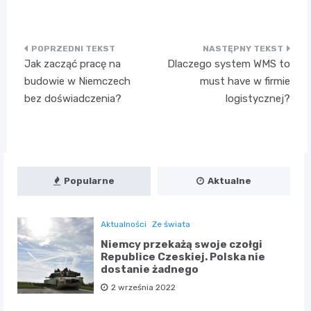
Nawigacja
Jak zacząć pracę na
Dlaczego system WMS to
wpisu
budowie w Niemczech
must have w firmie
bez doświadczenia?
logistycznej?
Popularne
Aktualne
Aktualności
Ze świata
Niemcy przekażą swoje czołgi
Republice Czeskiej. Polska nie
dostanie żadnego
2 września 2022