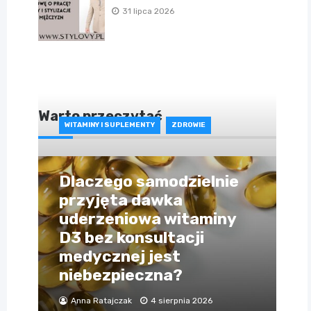
31 lipca 2026
Warto przeczytać
WITAMINY I SUPLEMENTY
ZDROWIE
Dlaczego samodzielnie
przyjęta dawka
uderzeniowa witaminy
D3 bez konsultacji
medycznej jest
niebezpieczna?
Anna Ratajczak
4 sierpnia 2026