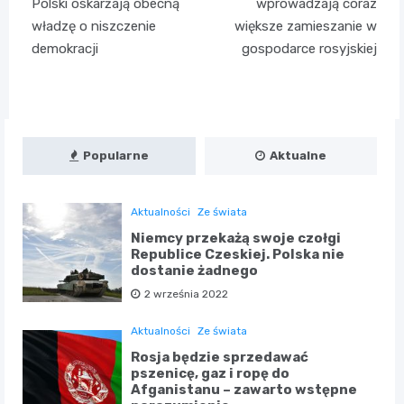
wpisu
Polski oskarżają obecną
wprowadzają coraz
władzę o niszczenie
większe zamieszanie w
demokracji
gospodarce rosyjskiej
Popularne
Aktualne
Aktualności
Ze świata
Niemcy przekażą swoje czołgi
Republice Czeskiej. Polska nie
dostanie żadnego
2 września 2022
Aktualności
Ze świata
Rosja będzie sprzedawać
pszenicę, gaz i ropę do
Afganistanu – zawarto wstępne