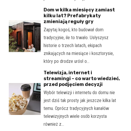
Dom w kilka miesięcy zamiast
kilku lat? Prefabrykaty
zmieniają reguły gry
Zapytaj kogoś, kto budował dom
tradycyjnie, ile to trwało. Usłyszysz
historie o trzech latach, ekipach
znikających na miesiące i kosztorysie,
który po drodze urósł o…
Telewizja, internet i
streamingi – co warto wiedzieć,
przed podjęciem decyzji
Wybór telewizji i internetu do domu nie
jest dziś tak prosty jak jeszcze kilka lat
temu. Oprócz tradycyjnych kanałów
telewizyjnych wiele osób korzysta
również z…