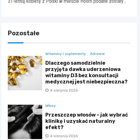
31-letnią kobietę z Polski w mieście Hoorn podane zostały…
Pozostałe
Witaminy i suplementy
Zdrowie
Dlaczego samodzielnie
przyjęta dawka uderzeniowa
witaminy D3 bez konsultacji
medycznej jest niebezpieczna?
4 sierpnia 2026
Włosy
Przeszczep włosów – jak wybrać
klinikę i uzyskać naturalny
efekt?
4 sierpnia 2026