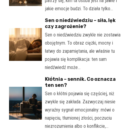
patrzy się, kim ta osoba jest na jawie i
jakie emocje budzi. To działa tylko…
Sen o niedźwiedziu – siła, lęk
czy zagrożenie?
Sen o niedźwiedziu zwykle nie zostawia
obojętnym. To obraz ciężki, mocny i
łatwy do zapamiętania, ale właśnie tu
pojawia się komplikacja: ten sam
niedźwiedź może…
Kłótnia – sennik. Co oznacza
ten sen?
Sen o kłótni pojawia się częściej, niż
zwykle się zakłada. Zazwyczaj niesie
wyraźny sygnał emocjonalny: mówi o
napięciu, tłumionej złości, poczuciu
niezrozumienia albo o konflikcie,…