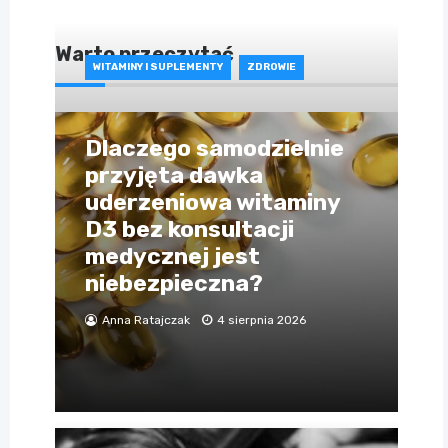
Warto przeczytać
WITAMINY I SUPLEMENTY
ZDROWIE
Dlaczego samodzielnie
przyjęta dawka
uderzeniowa witaminy
D3 bez konsultacji
medycznej jest
niebezpieczna?
Anna Ratajczak
4 sierpnia 2026