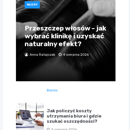
WŁOSY
Przeszczep włosów – jak
wybrać klinikę i uzyskać
naturalny efekt?
Anna Ratajczak
4 sierpnia 2026
Biznes
Jak policzyć koszty
utrzymania biura i gdzie
szukać oszczędności?
3 sierpnia 2026