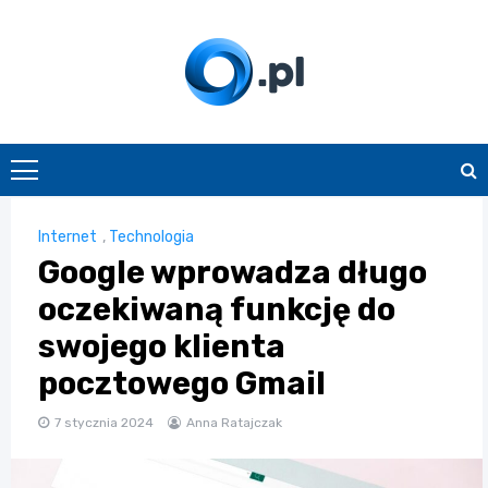
Skip
to
content
O.pl
Internet
,
Technologia
Google wprowadza długo
oczekiwaną funkcję do
swojego klienta
pocztowego Gmail
7 stycznia 2024
Anna Ratajczak