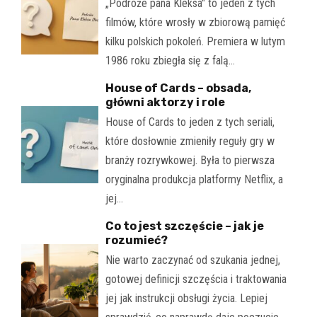
„Podróże pana Kleksa" to jeden z tych
filmów, które wrosły w zbiorową pamięć
kilku polskich pokoleń. Premiera w lutym
1986 roku zbiegła się z falą…
House of Cards – obsada,
główni aktorzy i role
House of Cards to jeden z tych seriali,
które dosłownie zmieniły reguły gry w
branży rozrywkowej. Była to pierwsza
oryginalna produkcja platformy Netflix, a
jej…
Co to jest szczęście – jak je
rozumieć?
Nie warto zaczynać od szukania jednej,
gotowej definicji szczęścia i traktowania
jej jak instrukcji obsługi życia. Lepiej