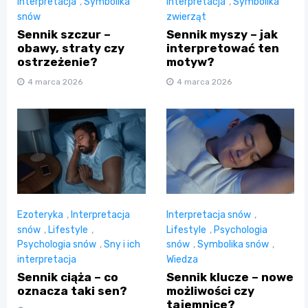
interpretacja
,
Symbolika
interpretacja
,
Symbolika
snów
zwierząt
Sennik szczur –
Sennik myszy – jak
obawy, straty czy
interpretować ten
ostrzeżenie?
motyw?
4 marca 2026
4 marca 2026
Ezoteryka
,
Interpretacja
Interpretacja snów
,
snów
,
Lifestyle
,
Lifestyle
,
Psychologia
Psychologia snów
,
Sny i ich
snów
,
Symbolika snów
,
interpretacja
Wiedza
Sennik ciąża – co
Sennik klucze – nowe
oznacza taki sen?
możliwości czy
tajemnice?