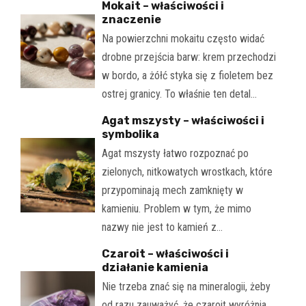
Mokait – właściwości i
znaczenie
Na powierzchni mokaitu często widać
drobne przejścia barw: krem przechodzi
w bordo, a żółć styka się z fioletem bez
ostrej granicy. To właśnie ten detal…
Agat mszysty – właściwości i
symbolika
Agat mszysty łatwo rozpoznać po
zielonych, nitkowatych wrostkach, które
przypominają mech zamknięty w
kamieniu. Problem w tym, że mimo
nazwy nie jest to kamień z…
Czaroit – właściwości i
działanie kamienia
Nie trzeba znać się na mineralogii, żeby
od razu zauważyć, że czaroit wyróżnia