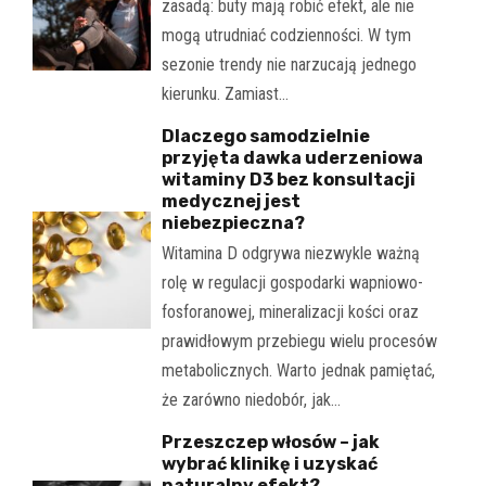
zasadą: buty mają robić efekt, ale nie
mogą utrudniać codzienności. W tym
sezonie trendy nie narzucają jednego
kierunku. Zamiast…
Dlaczego samodzielnie
przyjęta dawka uderzeniowa
witaminy D3 bez konsultacji
medycznej jest
niebezpieczna?
Witamina D odgrywa niezwykle ważną
rolę w regulacji gospodarki wapniowo-
fosforanowej, mineralizacji kości oraz
prawidłowym przebiegu wielu procesów
metabolicznych. Warto jednak pamiętać,
że zarówno niedobór, jak…
Przeszczep włosów – jak
wybrać klinikę i uzyskać
naturalny efekt?