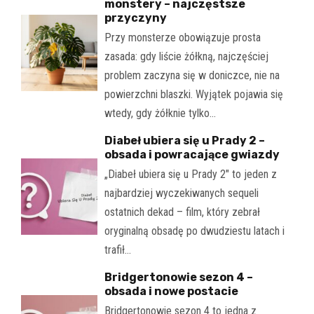
monstery – najczęstsze
przyczyny
Przy monsterze obowiązuje prosta
zasada: gdy liście żółkną, najczęściej
problem zaczyna się w doniczce, nie na
powierzchni blaszki. Wyjątek pojawia się
wtedy, gdy żółknie tylko…
Diabeł ubiera się u Prady 2 –
obsada i powracające gwiazdy
„Diabeł ubiera się u Prady 2" to jeden z
najbardziej wyczekiwanych sequeli
ostatnich dekad – film, który zebrał
oryginalną obsadę po dwudziestu latach i
trafił…
Bridgertonowie sezon 4 –
obsada i nowe postacie
Bridgertonowie sezon 4 to jedna z