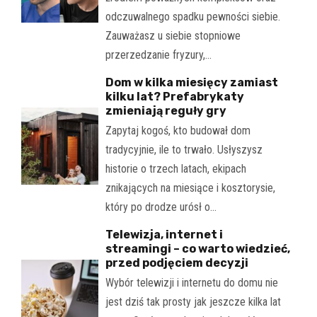
odczuwalnego spadku pewności siebie.
Zauważasz u siebie stopniowe
przerzedzanie fryzury,…
Dom w kilka miesięcy zamiast
kilku lat? Prefabrykaty
zmieniają reguły gry
Zapytaj kogoś, kto budował dom
tradycyjnie, ile to trwało. Usłyszysz
historie o trzech latach, ekipach
znikających na miesiące i kosztorysie,
który po drodze urósł o…
Telewizja, internet i
streamingi – co warto wiedzieć,
przed podjęciem decyzji
Wybór telewizji i internetu do domu nie
jest dziś tak prosty jak jeszcze kilka lat