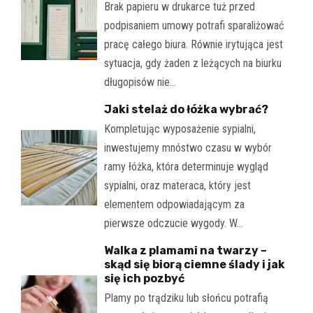
Brak papieru w drukarce tuż przed
podpisaniem umowy potrafi sparaliżować
pracę całego biura. Równie irytująca jest
sytuacja, gdy żaden z leżących na biurku
długopisów nie…
Jaki stelaż do łóżka wybrać?
Kompletując wyposażenie sypialni,
inwestujemy mnóstwo czasu w wybór
ramy łóżka, która determinuje wygląd
sypialni, oraz materaca, który jest
elementem odpowiadającym za
pierwsze odczucie wygody. W…
Walka z plamami na twarzy –
skąd się biorą ciemne ślady i jak
się ich pozbyć
Plamy po trądziku lub słońcu potrafią