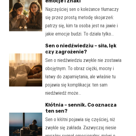
emocje i znaki
Najczęściej sen o koleżance tłumaczy
się przez prostą metodę skojarzeń:
patrzy się, kim ta osoba jest na jawie i
jakie emocje budzi. To działa tylko…
Sen o niedźwiedziu – siła, lęk
czy zagrożenie?
Sen o niedźwiedziu zwykle nie zostawia
obojętnym. To obraz ciężki, mocny i
łatwy do zapamiętania, ale właśnie tu
pojawia się komplikacja: ten sam
niedźwiedź może…
Kłótnia – sennik. Co oznacza
ten sen?
Sen o kłótni pojawia się częściej, niż
zwykle się zakłada. Zazwyczaj niesie
wyraźny sygnał emocjonalny: mówi o