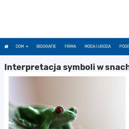
Skip
to
content
DOM
BIOGRAFIE
FIRMA
MODA I URODA
POD
Interpretacja symboli w snac