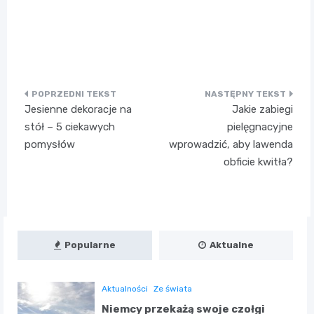
Nawigacja
Jesienne dekoracje na
Jakie zabiegi
wpisu
stół – 5 ciekawych
pielęgnacyjne
pomysłów
wprowadzić, aby lawenda
obficie kwitła?
Popularne
Aktualne
Aktualności
Ze świata
Niemcy przekażą swoje czołgi