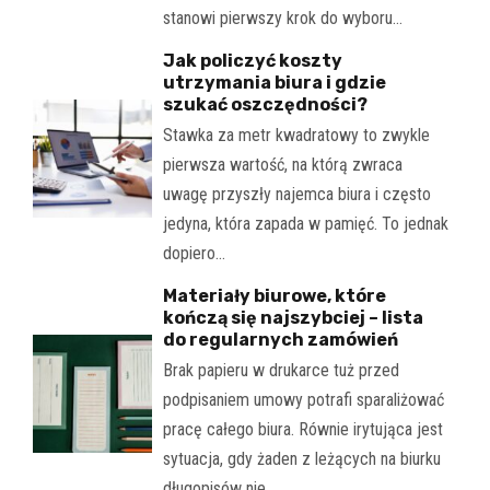
stanowi pierwszy krok do wyboru…
Jak policzyć koszty
utrzymania biura i gdzie
szukać oszczędności?
Stawka za metr kwadratowy to zwykle
pierwsza wartość, na którą zwraca
uwagę przyszły najemca biura i często
jedyna, która zapada w pamięć. To jednak
dopiero…
Materiały biurowe, które
kończą się najszybciej – lista
do regularnych zamówień
Brak papieru w drukarce tuż przed
podpisaniem umowy potrafi sparaliżować
pracę całego biura. Równie irytująca jest
sytuacja, gdy żaden z leżących na biurku
długopisów nie…