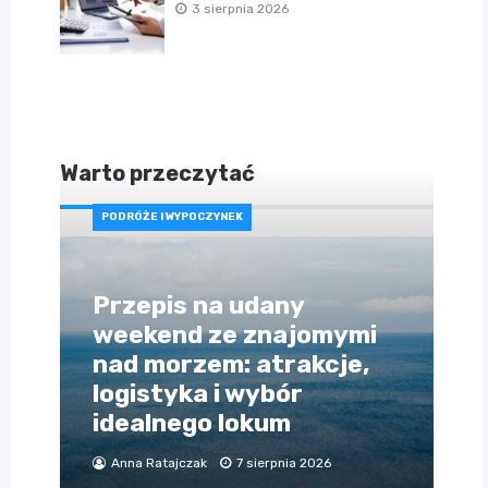
3 sierpnia 2026
Warto przeczytać
PODRÓŻE I WYPOCZYNEK
Przepis na udany
weekend ze znajomymi
nad morzem: atrakcje,
logistyka i wybór
idealnego lokum
Anna Ratajczak
7 sierpnia 2026