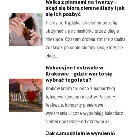
Walka z plamami na twarzy –
skąd się biorą ciemne ślady i jak
się ich pozbyć
Plamy po trądziku lub słońcu potrafią
utrzymać się na naskórku przez długie
miesiące. Czasem drobna zmiana zapalna
zostawia po sobie ciemny ślad, który nie
chce…
Wakacyjne festiwale w
Krakowie – gdzie warto się
wybrać tego lata?
Kraków latem to jedno z najbardziej
tętniących życiem miast w Polsce –
festiwale, koncerty plenerowe i
wydarzenia uliczne wypełniają kalendarz
niemal codziennie od czerwca aż…
Jak samodzielnie wymienić