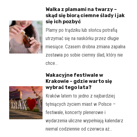
Walka z plamami na twarzy –
skąd się biorą ciemne ślady i jak
się ich pozbyć
Plamy po trądziku lub słońcu potrafią
utrzymać się na naskórku przez długie
miesiące. Czasem drobna zmiana zapalna
zostawia po sobie ciemny ślad, który nie
chce…
Wakacyjne festiwale w
Krakowie – gdzie warto się
wybrać tego lata?
Kraków latem to jedno z najbardziej
tętniących życiem miast w Polsce –
festiwale, koncerty plenerowe i
wydarzenia uliczne wypełniają kalendarz
niemal codziennie od czerwca aż…