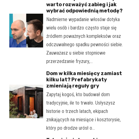
warto rozważyć zabieg i jak
wybrać odpowiednią metodę?
Nadmierne wypadanie włosów dotyka
wielu osób i bardzo często staje się
źródłem poważnych kompleksów oraz
odczuwalnego spadku pewności siebie.
Zauważasz u siebie stopniowe
przerzedzanie fryzury,…
Dom w kilka miesięcy zamiast
kilku lat? Prefabrykaty
zmieniają reguły gry
Zapytaj kogoś, kto budował dom
tradycyjnie, ile to trwało. Usłyszysz
historie o trzech latach, ekipach
znikających na miesiące i kosztorysie,
który po drodze urósł o…