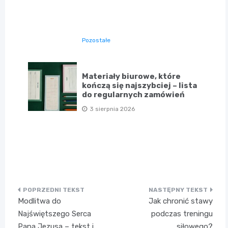
Pozostałe
Materiały biurowe, które
kończą się najszybciej – lista
do regularnych zamówień
3 sierpnia 2026
Nawigacja
Modlitwa do
Jak chronić stawy
wpisu
Najświętszego Serca
podczas treningu
Pana Jezusa – tekst i
siłowego?