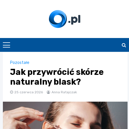
Skip
to
content
O.pl
Pozostałe
Jak przywrócić skórze
naturalny blask?
25 czerwca 2026
Anna Ratajczak