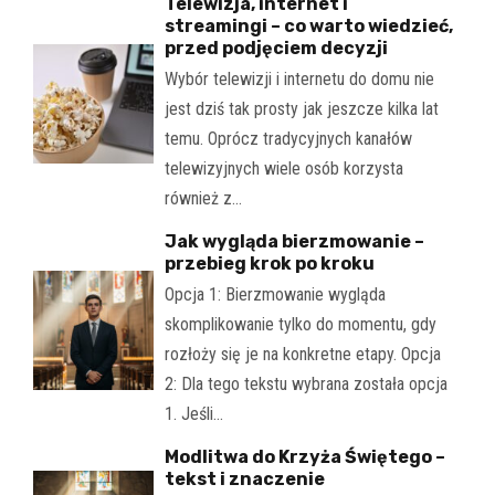
Telewizja, internet i
streamingi – co warto wiedzieć,
przed podjęciem decyzji
Wybór telewizji i internetu do domu nie
jest dziś tak prosty jak jeszcze kilka lat
temu. Oprócz tradycyjnych kanałów
telewizyjnych wiele osób korzysta
również z…
Jak wygląda bierzmowanie –
przebieg krok po kroku
Opcja 1: Bierzmowanie wygląda
skomplikowanie tylko do momentu, gdy
rozłoży się je na konkretne etapy. Opcja
2: Dla tego tekstu wybrana została opcja
1. Jeśli…
Modlitwa do Krzyża Świętego –
tekst i znaczenie