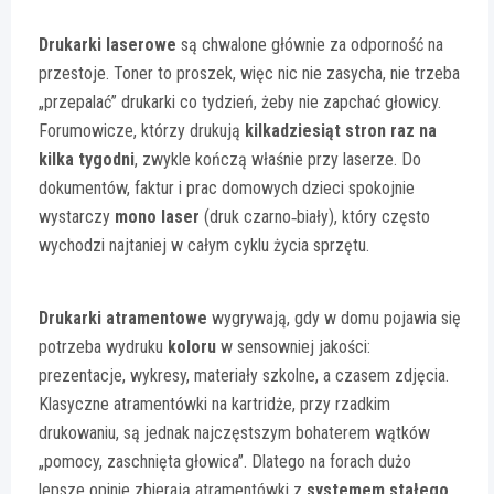
Drukarki laserowe
są chwalone głównie za odporność na
przestoje. Toner to proszek, więc nic nie zasycha, nie trzeba
„przepalać” drukarki co tydzień, żeby nie zapchać głowicy.
Forumowicze, którzy drukują
kilkadziesiąt stron raz na
kilka tygodni
, zwykle kończą właśnie przy laserze. Do
dokumentów, faktur i prac domowych dzieci spokojnie
wystarczy
mono laser
(druk czarno‑biały), który często
wychodzi najtaniej w całym cyklu życia sprzętu.
Drukarki atramentowe
wygrywają, gdy w domu pojawia się
potrzeba wydruku
koloru
w sensowniej jakości:
prezentacje, wykresy, materiały szkolne, a czasem zdjęcia.
Klasyczne atramentówki na kartridże, przy rzadkim
drukowaniu, są jednak najczęstszym bohaterem wątków
„pomocy, zaschnięta głowica”. Dlatego na forach dużo
lepsze opinie zbierają atramentówki z
systemem stałego