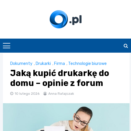
Skip
to
content
O.pl
Dokumenty
,
Drukarki
,
Firma
,
Technologie biurowe
Jaką kupić drukarkę do
domu – opinie z forum
10 lutego 2026
Anna Ratajczak