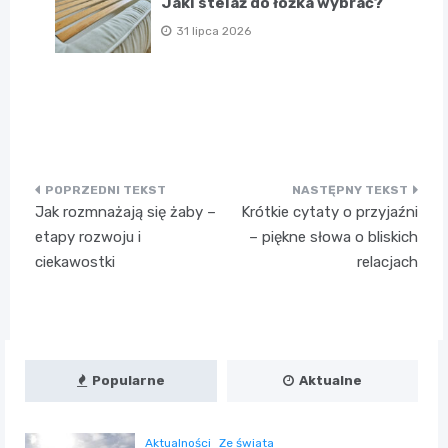
Jaki stelaż do łóżka wybrać?
31 lipca 2026
Nawigacja
Jak rozmnażają się żaby –
Krótkie cytaty o przyjaźni
wpisu
etapy rozwoju i
– piękne słowa o bliskich
ciekawostki
relacjach
Popularne
Aktualne
Aktualności
Ze świata