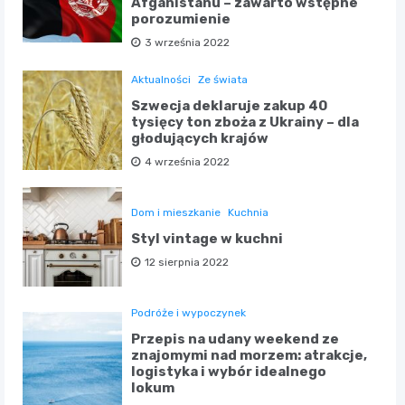
Afganistanu – zawarto wstępne
porozumienie
3 września 2022
Aktualności
Ze świata
Szwecja deklaruje zakup 40
tysięcy ton zboża z Ukrainy – dla
głodujących krajów
4 września 2022
Dom i mieszkanie
Kuchnia
Styl vintage w kuchni
12 sierpnia 2022
Podróże i wypoczynek
Przepis na udany weekend ze
znajomymi nad morzem: atrakcje,
logistyka i wybór idealnego
lokum