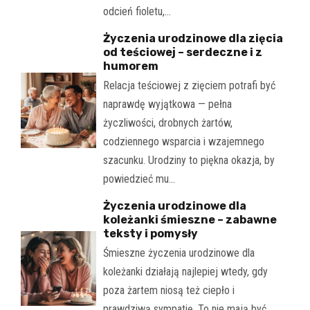
odcień fioletu,…
Życzenia urodzinowe dla zięcia
od teściowej – serdeczne i z
humorem
Relacja teściowej z zięciem potrafi być
naprawdę wyjątkowa — pełna
życzliwości, drobnych żartów,
codziennego wsparcia i wzajemnego
szacunku. Urodziny to piękna okazja, by
powiedzieć mu…
Życzenia urodzinowe dla
koleżanki śmieszne – zabawne
teksty i pomysły
Śmieszne życzenia urodzinowe dla
koleżanki działają najlepiej wtedy, gdy
poza żartem niosą też ciepło i
prawdziwą sympatię. To nie mają być