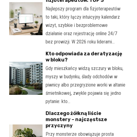
fizjoterapeutów. TOP 3
Najlepszy program dla fizjoterapeutów
to taki, który łączy intuicyjny kalendarz
wizyt, szybkie i bezproblemowe
działanie oraz rejestrację online 24/7
bez prowizji. W 2026 roku liderami…
Kto odpowiada za deratyzację
w bloku?
Gdy mieszkańcy widzą szczury w bloku,
myszy w budynku, ślady odchodów w
piwnicy albo przegryzione worki w altanie
śmietnikowej, zwykle pojawia się jedno
pytanie: kto…
Dlaczego żółkną liście
monstery – najczęstsze
przyczyny
Przy monsterze obowiązuje prosta