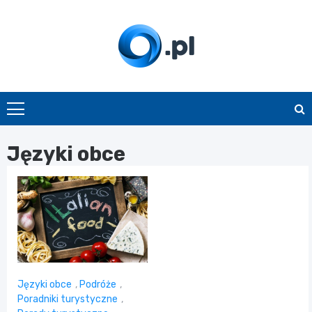
Skip
to
content
O.pl
Języki obce
Języki obce
,
Podróże
,
Poradniki turystyczne
,