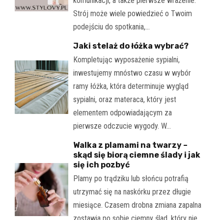
komunikacji, a także pierwsze wrażenie.
Strój może wiele powiedzieć o Twoim
podejściu do spotkania,…
Jaki stelaż do łóżka wybrać?
Kompletując wyposażenie sypialni,
inwestujemy mnóstwo czasu w wybór
ramy łóżka, która determinuje wygląd
sypialni, oraz materaca, który jest
elementem odpowiadającym za
pierwsze odczucie wygody. W…
Walka z plamami na twarzy –
skąd się biorą ciemne ślady i jak
się ich pozbyć
Plamy po trądziku lub słońcu potrafią
utrzymać się na naskórku przez długie
miesiące. Czasem drobna zmiana zapalna
zostawia po sobie ciemny ślad, który nie