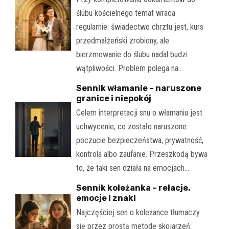
ślubu kościelnego temat wraca
regularnie: świadectwo chrztu jest, kurs
przedmałżeński zrobiony, ale
bierzmowanie do ślubu nadal budzi
wątpliwości. Problem polega na…
Sennik włamanie – naruszone
granice i niepokój
Celem interpretacji snu o włamaniu jest
uchwycenie, co zostało naruszone:
poczucie bezpieczeństwa, prywatność,
kontrola albo zaufanie. Przeszkodą bywa
to, że taki sen działa na emocjach…
Sennik koleżanka – relacje,
emocje i znaki
Najczęściej sen o koleżance tłumaczy
się przez prostą metodę skojarzeń: