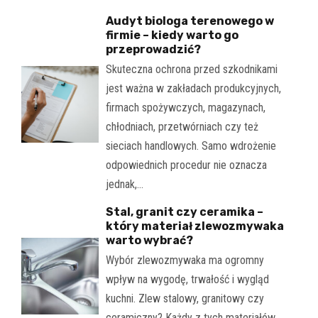
Audyt biologa terenowego w
firmie – kiedy warto go
przeprowadzić?
Skuteczna ochrona przed szkodnikami
jest ważna w zakładach produkcyjnych,
firmach spożywczych, magazynach,
chłodniach, przetwórniach czy też
sieciach handlowych. Samo wdrożenie
odpowiednich procedur nie oznacza
jednak,…
Stal, granit czy ceramika –
który materiał zlewozmywaka
warto wybrać?
Wybór zlewozmywaka ma ogromny
wpływ na wygodę, trwałość i wygląd
kuchni. Zlew stalowy, granitowy czy
ceramiczny? Każdy z tych materiałów