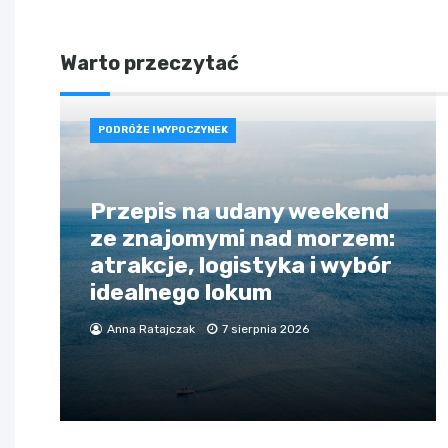
Warto przeczytać
PODRÓŻE I WYPOCZYNEK
Przepis na udany weekend
ze znajomymi nad morzem:
atrakcje, logistyka i wybór
idealnego lokum
Anna Ratajczak
7 sierpnia 2026