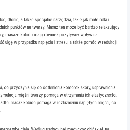
 dłonie, a także specjalne narzędzia, takie jak małe rolki i
dnich punktów na twarzy. Masaż ten może być bardzo relaksujący
kóry, masaże kobido mają również pozytywny wpływ na
ć ulgę w przypadku napięcia i stresu, a także pomóc w redukcji
i, co przyczynia się do dotlenienia komórek skóry, usprawnienia
ymulacja mięśni twarzy pomaga w utrzymaniu ich elastyczności,
adto, masaż kobido pomaga w rozluźnieniu napiętych mięśni, co
.
ergetykę ciała. Według tradycyjnej medycyny chińskiej, na