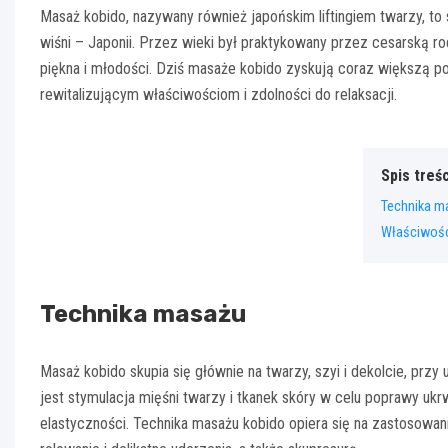
Masaż kobido, nazywany również japońskim liftingiem twarzy, to 
wiśni – Japonii. Przez wieki był praktykowany przez cesarską r
piękna i młodości. Dziś masaże kobido zyskują coraz większą po
rewitalizującym właściwościom i zdolności do relaksacji.
Spis treśc
Technika m
Właściwośc
Technika masażu
Masaż kobido skupia się głównie na twarzy, szyi i dekolcie, prz
jest stymulacja mięśni twarzy i tkanek skóry w celu poprawy ukrw
elastyczności. Technika masażu kobido opiera się na zastosowani