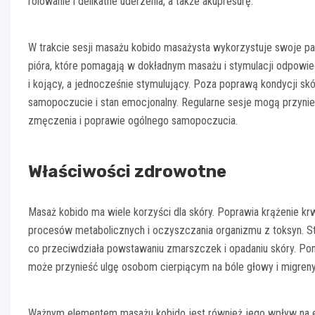
rolowanie i delikatne uderzenia, a także akupresurę.
W trakcie sesji masażu kobido masażysta wykorzystuje swoje palce,
pióra, które pomagają w dokładnym masażu i stymulacji odpowie
i kojący, a jednocześnie stymulujący. Poza poprawą kondycji s
samopoczucie i stan emocjonalny. Regularne sesje mogą przynieś
zmęczenia i poprawie ogólnego samopoczucia.
Właściwości zdrowotne
Masaż kobido ma wiele korzyści dla skóry. Poprawia krążenie krw
procesów metabolicznych i oczyszczania organizmu z toksyn. St
co przeciwdziała powstawaniu zmarszczek i opadaniu skóry. Pon
może przynieść ulgę osobom cierpiącym na bóle głowy i migreny
Ważnym elementem masażu kobido jest również jego wpływ na en