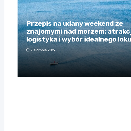
Przepis na udany weekend ze
znajomymi nad morzem: atrakcj
logistyka i wybór idealnego lok
7 sierpnia 2026