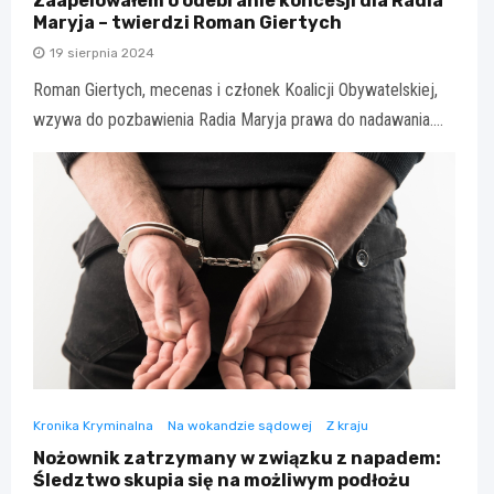
Zaapelowałem o odebranie koncesji dla Radia
Maryja – twierdzi Roman Giertych
19 sierpnia 2024
Roman Giertych, mecenas i członek Koalicji Obywatelskiej,
wzywa do pozbawienia Radia Maryja prawa do nadawania.…
Kronika Kryminalna
Na wokandzie sądowej
Z kraju
Nożownik zatrzymany w związku z napadem:
Śledztwo skupia się na możliwym podłożu