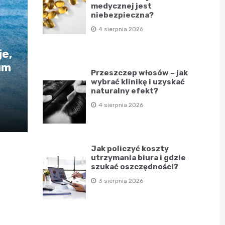
medycznej jest
niebezpieczna?
4 sierpnia 2026
e,
um
Przeszczep włosów – jak
wybrać klinikę i uzyskać
naturalny efekt?
4 sierpnia 2026
Jak policzyć koszty
utrzymania biura i gdzie
szukać oszczędności?
3 sierpnia 2026