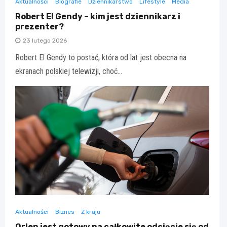
Aktualności
Biografie
Dziennikarstwo
Lifestyle
Media
Robert El Gendy – kim jest dziennikarz i
prezenter?
23 lutego 2026
Robert El Gendy to postać, która od lat jest obecna na
ekranach polskiej telewizji, choć…
Aktualności
Biznes
Z kraju
Orlen jest gotowy na całkowite odcięcie się od