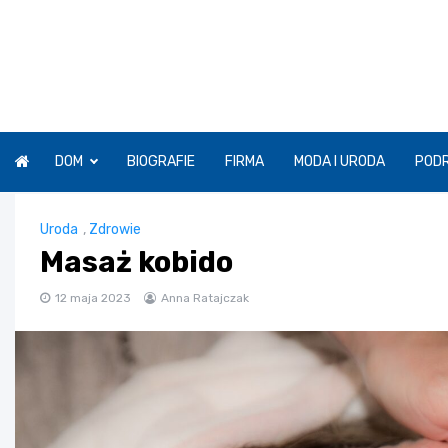
Skip
to
content
DOM
BIOGRAFIE
FIRMA
MODA I URODA
POD
Uroda
,
Zdrowie
Masaż kobido
12 maja 2023
Anna Ratajczak