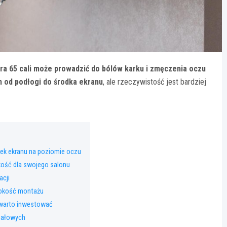
a 65 cali może prowadzić do bólów karku i zmęczenia oczu
 od podłogi do środka ekranu
, ale rzeczywistość jest bardziej
k ekranu na poziomie oczu
kość dla swojego salonu
acji
sokość montażu
 warto inwestować
iałowych