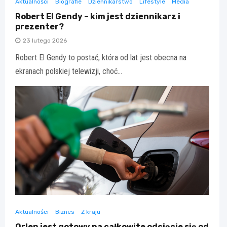
Aktualności
Biografie
Dziennikarstwo
Lifestyle
Media
Robert El Gendy – kim jest dziennikarz i
prezenter?
23 lutego 2026
Robert El Gendy to postać, która od lat jest obecna na
ekranach polskiej telewizji, choć…
Aktualności
Biznes
Z kraju
Orlen jest gotowy na całkowite odcięcie się od