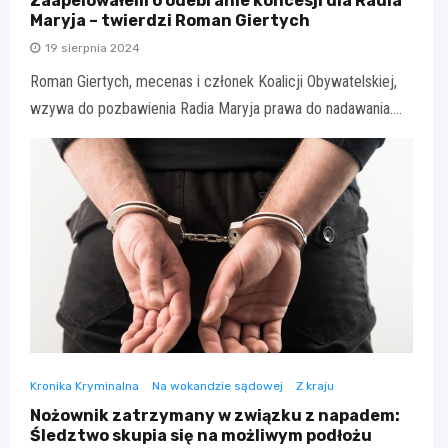
Zaapelowałem o odebranie koncesji dla Radia
Maryja – twierdzi Roman Giertych
19 sierpnia 2024
Roman Giertych, mecenas i członek Koalicji Obywatelskiej,
wzywa do pozbawienia Radia Maryja prawa do nadawania.…
Kronika Kryminalna
Na wokandzie sądowej
Z kraju
Nożownik zatrzymany w związku z napadem:
Śledztwo skupia się na możliwym podłożu