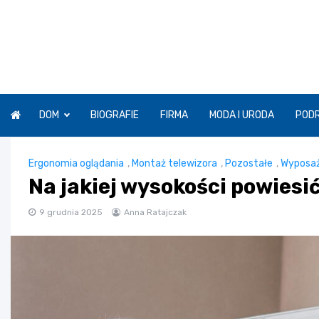
Skip
to
content
DOM
BIOGRAFIE
FIRMA
MODA I URODA
POD
Ergonomia oglądania
,
Montaż telewizora
,
Pozostałe
,
Wyposaż
Na jakiej wysokości powiesić
9 grudnia 2025
Anna Ratajczak