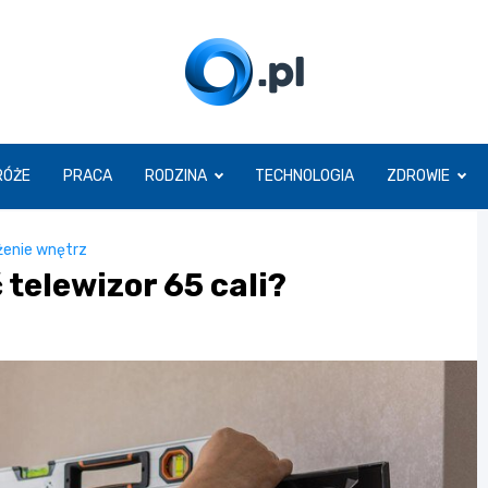
O.pl
RÓŻE
PRACA
RODZINA
TECHNOLOGIA
ZDROWIE
enie wnętrz
 telewizor 65 cali?