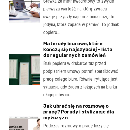
Stawka za metr kwadratowy to zwykle
pierwsza wartość, na którą zwraca
uwagę przyszły najemca biura i często
jedyna, która zapada w pamięć. To jednak
dopiero…
Materiały biurowe, które
kończą się najszybciej – lista
do regularnych zamówień
Brak papieru w drukarce tuż przed
podpisaniem umowy potrafi sparaliżować
pracę całego biura. Równie irytująca jest
sytuacja, gdy żaden z leżących na biurku
długopisów nie…
Jak ubrać się na rozmowę o
pracę? Porady i stylizacje dla
mężczyzn
Podczas rozmowy o pracę liczy się