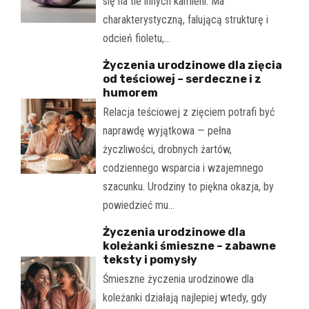
się na tle innych kamieni. Ma
charakterystyczną, falującą strukturę i
odcień fioletu,…
Życzenia urodzinowe dla zięcia
od teściowej – serdeczne i z
humorem
Relacja teściowej z zięciem potrafi być
naprawdę wyjątkowa — pełna
życzliwości, drobnych żartów,
codziennego wsparcia i wzajemnego
szacunku. Urodziny to piękna okazja, by
powiedzieć mu…
Życzenia urodzinowe dla
koleżanki śmieszne – zabawne
teksty i pomysły
Śmieszne życzenia urodzinowe dla
koleżanki działają najlepiej wtedy, gdy