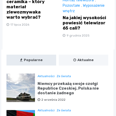
Montaż telewizora
,
ceramika – który
Pozostałe
,
Wyposażenie
materiał
wnętrz
zlewozmywaka
warto wybrać?
Na jakiej wysokości
powiesić telewizor
17 lipca 2026
65 cali?
9 grudnia 2025
Popularne
Aktualne
Aktualności
Ze świata
Niemcy przekażą swoje czołgi
Republice Czeskiej. Polska nie
dostanie żadnego
2 września 2022
Aktualności
Ze świata