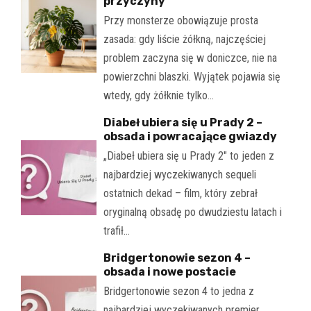
przyczyny
Przy monsterze obowiązuje prosta
zasada: gdy liście żółkną, najczęściej
problem zaczyna się w doniczce, nie na
powierzchni blaszki. Wyjątek pojawia się
wtedy, gdy żółknie tylko…
Diabeł ubiera się u Prady 2 –
obsada i powracające gwiazdy
„Diabeł ubiera się u Prady 2" to jeden z
najbardziej wyczekiwanych sequeli
ostatnich dekad – film, który zebrał
oryginalną obsadę po dwudziestu latach i
trafił…
Bridgertonowie sezon 4 –
obsada i nowe postacie
Bridgertonowie sezon 4 to jedna z
najbardziej wyczekiwanych premier