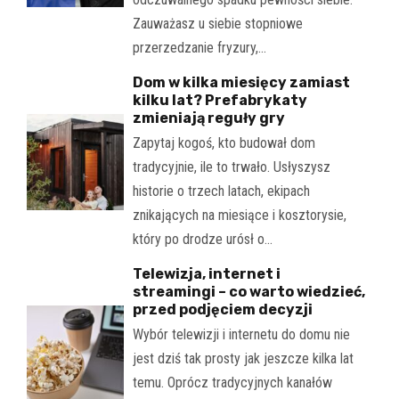
Zauważasz u siebie stopniowe
przerzedzanie fryzury,…
Dom w kilka miesięcy zamiast
kilku lat? Prefabrykaty
zmieniają reguły gry
Zapytaj kogoś, kto budował dom
tradycyjnie, ile to trwało. Usłyszysz
historie o trzech latach, ekipach
znikających na miesiące i kosztorysie,
który po drodze urósł o…
Telewizja, internet i
streamingi – co warto wiedzieć,
przed podjęciem decyzji
Wybór telewizji i internetu do domu nie
jest dziś tak prosty jak jeszcze kilka lat
temu. Oprócz tradycyjnych kanałów