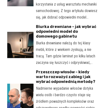
korzystania z usług warsztatu mechaniki
samochodowej. Z tego artykułu dowiesz
się, jak dobrać odpowiedni model…
Biurka drewniane – jak wybrać
odpowiedni model do
domowego gabinetu
Biurka drewniane należą do tej klasy
mebli, które z wiekiem zyskują, a nie
tracą. Tam gdzie laminat po kilku latach
zaczyna się łuszczyć i odpryskiwać,…
Przeszczep włosów – kiedy
warto rozważyć zabieg i jak
wybrać odpowiednią metodę?
Nadmierne wypadanie włosów dotyka
wielu osób i bardzo często staje się
źródłem poważnych kompleksów oraz
odczuwalnego spadku pewności siebie.