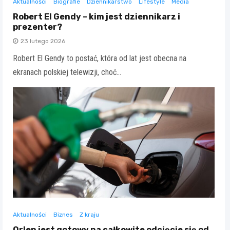
Aktualności
Biografie
Dziennikarstwo
Lifestyle
Media
Robert El Gendy – kim jest dziennikarz i
prezenter?
23 lutego 2026
Robert El Gendy to postać, która od lat jest obecna na
ekranach polskiej telewizji, choć…
Aktualności
Biznes
Z kraju
Orlen jest gotowy na całkowite odcięcie się od