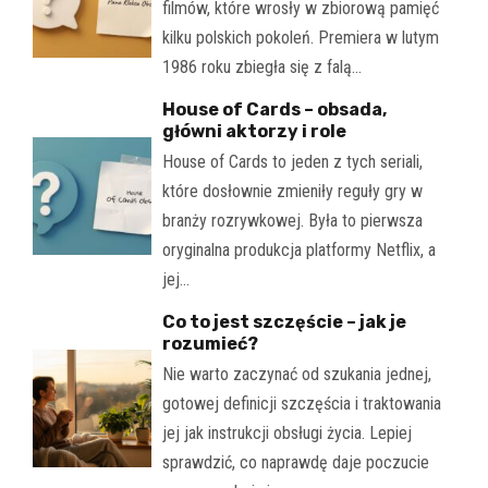
filmów, które wrosły w zbiorową pamięć
kilku polskich pokoleń. Premiera w lutym
1986 roku zbiegła się z falą…
House of Cards – obsada,
główni aktorzy i role
House of Cards to jeden z tych seriali,
które dosłownie zmieniły reguły gry w
branży rozrywkowej. Była to pierwsza
oryginalna produkcja platformy Netflix, a
jej…
Co to jest szczęście – jak je
rozumieć?
Nie warto zaczynać od szukania jednej,
gotowej definicji szczęścia i traktowania
jej jak instrukcji obsługi życia. Lepiej
sprawdzić, co naprawdę daje poczucie