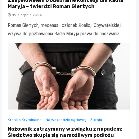
Zaapelowałem o odebranie koncesji dla Radia
Maryja – twierdzi Roman Giertych
19 sierpnia 2024
Roman Giertych, mecenas i członek Koalicji Obywatelskiej,
wzywa do pozbawienia Radia Maryja prawa do nadawania.…
Kronika Kryminalna
Na wokandzie sądowej
Z kraju
Nożownik zatrzymany w związku z napadem:
Śledztwo skupia się na możliwym podłożu