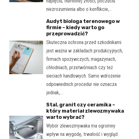
napięciu, tłumionej złości, poczuciu
niezrozumienia albo o konflikcie,…
Audyt biologa terenowego w
firmie – kiedy warto go
przeprowadzić?
Skuteczna ochrona przed szkodnikami
jest ważna w zakładach produkcyjnych,
firmach spożywczych, magazynach,
chłodniach, przetwórniach czy też
sieciach handlowych. Samo wdrożenie
odpowiednich procedur nie oznacza
jednak,…
Stal, granit czy ceramika –
który materiał zlewozmywaka
warto wybrać?
Wybór zlewozmywaka ma ogromny
wpływ na wygodę, trwałość i wygląd