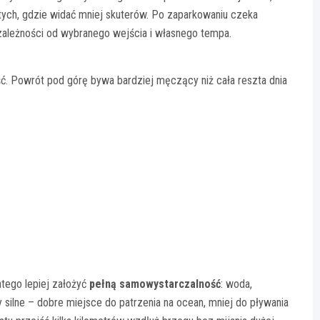
tych, gdzie widać mniej skuterów. Po zaparkowaniu czeka
zależności od wybranego wejścia i własnego tempa.
kość. Powrót pod górę bywa bardziej męczący niż cała reszta dnia
atego lepiej założyć
pełną samowystarczalność
: woda,
y silne – dobre miejsce do patrzenia na ocean, mniej do pływania