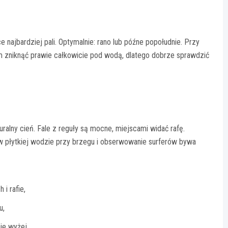
 najbardziej pali. Optymalnie: rano lub późne popołudnie. Przy
m zniknąć prawie całkowicie pod wodą, dlatego dobrze sprawdzić
aturalny cień. Fale z reguły są mocne, miejscami widać rafę.
 w płytkiej wodzie przy brzegu i obserwowanie surferów bywa
 i rafie,
u,
ie wyżej.