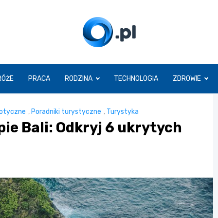
O.pl
RÓŻE
PRACA
RODZINA
TECHNOLOGIA
ZDROWIE
zotyczne
,
Poradniki turystyczne
,
Turystyka
ie Bali: Odkryj 6 ukrytych