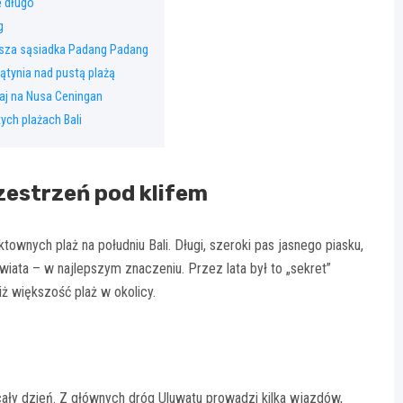
ę długo
g
sza sąsiadka Padang Padang
tynia nad pustą plażą
raj na Nusa Ceningan
ych plażach Bali
zestrzeń pod klifem
ownych plaż na południu Bali. Długi, szeroki pas jasnego piasku,
iata – w najlepszym znaczeniu. Przez lata był to „sekret”
iż większość plaż w okolicy.
ały dzień. Z głównych dróg Uluwatu prowadzi kilka wjazdów,