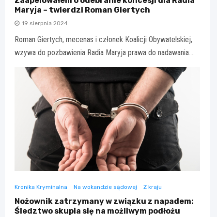
Zaapelowałem o odebranie koncesji dla Radia
Maryja – twierdzi Roman Giertych
19 sierpnia 2024
Roman Giertych, mecenas i członek Koalicji Obywatelskiej,
wzywa do pozbawienia Radia Maryja prawa do nadawania.…
Kronika Kryminalna
Na wokandzie sądowej
Z kraju
Nożownik zatrzymany w związku z napadem:
Śledztwo skupia się na możliwym podłożu