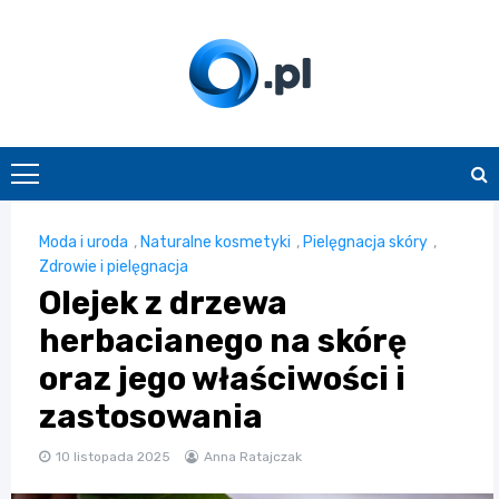
Skip
to
content
O.pl
Moda i uroda
,
Naturalne kosmetyki
,
Pielęgnacja skóry
,
Zdrowie i pielęgnacja
Olejek z drzewa
herbacianego na skórę
oraz jego właściwości i
zastosowania
10 listopada 2025
Anna Ratajczak