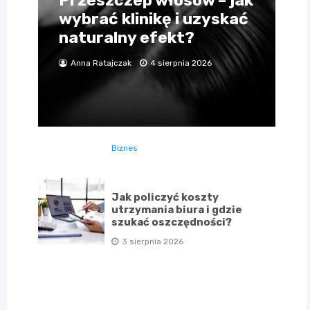
Przeszczep włosów – jak
wybrać klinikę i uzyskać
naturalny efekt?
Anna Ratajczak
4 sierpnia 2026
Biznes
Jak policzyć koszty
utrzymania biura i gdzie
szukać oszczędności?
3 sierpnia 2026