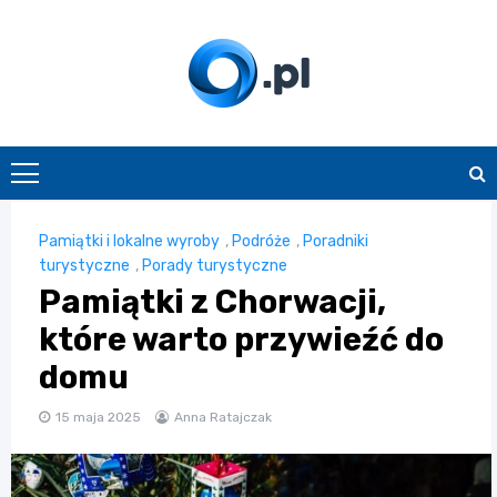
Skip
to
content
O.pl
Pamiątki i lokalne wyroby
,
Podróże
,
Poradniki
turystyczne
,
Porady turystyczne
Pamiątki z Chorwacji,
które warto przywieźć do
domu
15 maja 2025
Anna Ratajczak