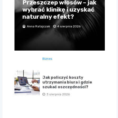
Przeszczep włosów – jak
wybrać klinikę i uzyskać
naturalny efekt?
Anna Ratajczak
4 sierpnia 2026
Biznes
Jak policzyć koszty
utrzymania biura i gdzie
szukać oszczędności?
3 sierpnia 2026