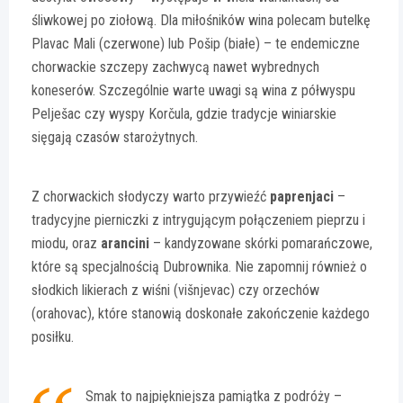
śliwkowej po ziołową. Dla miłośników wina polecam butelkę
Plavac Mali (czerwone) lub Pošip (białe) – te endemiczne
chorwackie szczepy zachwycą nawet wybrednych
koneserów. Szczególnie warte uwagi są wina z półwyspu
Pelješac czy wyspy Korčula, gdzie tradycje winiarskie
sięgają czasów starożytnych.
Z chorwackich słodyczy warto przywieźć
paprenjaci
–
tradycyjne pierniczki z intrygującym połączeniem pieprzu i
miodu, oraz
arancini
– kandyzowane skórki pomarańczowe,
które są specjalnością Dubrownika. Nie zapomnij również o
słodkich likierach z wiśni (višnjevac) czy orzechów
(orahovac), które stanowią doskonałe zakończenie każdego
posiłku.
Smak to najpiękniejsza pamiątka z podróży –