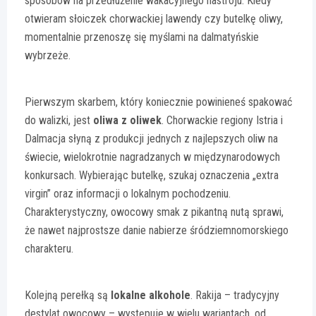
sposobów na przedłużenie wakacyjnego nastroju. Kiedy
otwieram słoiczek chorwackiej lawendy czy butelkę oliwy,
momentalnie przenoszę się myślami na dalmatyńskie
wybrzeże.
Pierwszym skarbem, który koniecznie powinieneś spakować
do walizki, jest
oliwa z oliwek
. Chorwackie regiony Istria i
Dalmacja słyną z produkcji jednych z najlepszych oliw na
świecie, wielokrotnie nagradzanych w międzynarodowych
konkursach. Wybierając butelkę, szukaj oznaczenia „extra
virgin” oraz informacji o lokalnym pochodzeniu.
Charakterystyczny, owocowy smak z pikantną nutą sprawi,
że nawet najprostsze danie nabierze śródziemnomorskiego
charakteru.
Kolejną perełką są
lokalne alkohole
. Rakija – tradycyjny
destylat owocowy – występuje w wielu wariantach, od