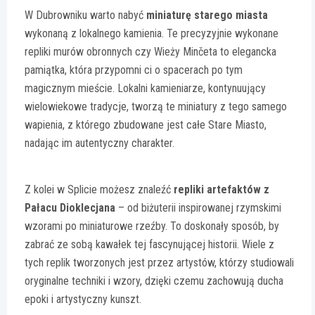
W Dubrowniku warto nabyć
miniaturę starego miasta
wykonaną z lokalnego kamienia. Te precyzyjnie wykonane
repliki murów obronnych czy Wieży Minčeta to elegancka
pamiątka, która przypomni ci o spacerach po tym
magicznym mieście. Lokalni kamieniarze, kontynuujący
wielowiekowe tradycje, tworzą te miniatury z tego samego
wapienia, z którego zbudowane jest całe Stare Miasto,
nadając im autentyczny charakter.
Z kolei w Splicie możesz znaleźć
repliki artefaktów z
Pałacu Dioklecjana
– od biżuterii inspirowanej rzymskimi
wzorami po miniaturowe rzeźby. To doskonały sposób, by
zabrać ze sobą kawałek tej fascynującej historii. Wiele z
tych replik tworzonych jest przez artystów, którzy studiowali
oryginalne techniki i wzory, dzięki czemu zachowują ducha
epoki i artystyczny kunszt.