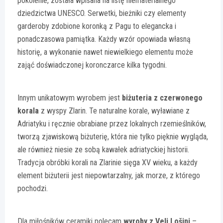
pokolenie, została wpisana na listę niematerialnego
dziedzictwa UNESCO. Serwetki, bieżniki czy elementy
garderoby zdobione koronką z Pagu to elegancka i
ponadczasowa pamiątka. Każdy wzór opowiada własną
historię, a wykonanie nawet niewielkiego elementu może
zająć doświadczonej koronczarce kilka tygodni.
Innym unikatowym wyrobem jest
biżuteria z czerwonego
korala
z wyspy Zlarin. Te naturalne korale, wyławiane z
Adriatyku i ręcznie obrabiane przez lokalnych rzemieślników,
tworzą zjawiskową biżuterię, która nie tylko pięknie wygląda,
ale również niesie ze sobą kawałek adriatyckiej historii.
Tradycja obróbki korali na Zlarinie sięga XV wieku, a każdy
element biżuterii jest niepowtarzalny, jak morze, z którego
pochodzi.
Dla miłośników ceramiki polecam
wyroby z Veli Lošinj
–