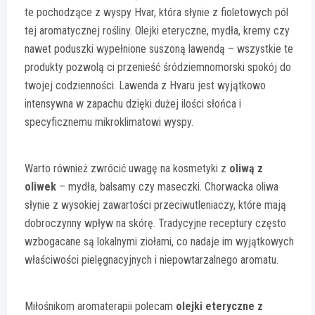
te pochodzące z wyspy Hvar, która słynie z fioletowych pól
tej aromatycznej rośliny. Olejki eteryczne, mydła, kremy czy
nawet poduszki wypełnione suszoną lawendą – wszystkie te
produkty pozwolą ci przenieść śródziemnomorski spokój do
twojej codzienności. Lawenda z Hvaru jest wyjątkowo
intensywna w zapachu dzięki dużej ilości słońca i
specyficznemu mikroklimatowi wyspy.
Warto również zwrócić uwagę na kosmetyki z
oliwą z
oliwek
– mydła, balsamy czy maseczki. Chorwacka oliwa
słynie z wysokiej zawartości przeciwutleniaczy, które mają
dobroczynny wpływ na skórę. Tradycyjne receptury często
wzbogacane są lokalnymi ziołami, co nadaje im wyjątkowych
właściwości pielęgnacyjnych i niepowtarzalnego aromatu.
Miłośnikom aromaterapii polecam
olejki eteryczne z