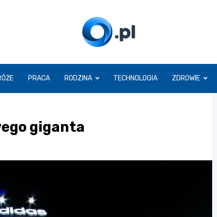
O.pl
RÓŻE
PRACA
RODZINA
TECHNOLOGIA
ZDROWIE
ego giganta