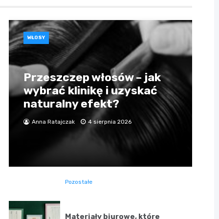
WŁOSY
Przeszczep włosów – jak
wybrać klinikę i uzyskać
naturalny efekt?
Anna Ratajczak
4 sierpnia 2026
Pozostałe
Materiały biurowe, które