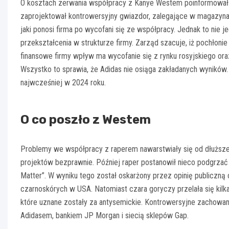
O kosztach zerwania współpracy z Kanye Westem poinformował os
zaprojektował kontrowersyjny gwiazdor, zalegające w magazyna
jaki ponosi firma po wycofani się ze współpracy. Jednak to ni
przekształcenia w strukturze firmy. Zarząd szacuje, iż pochłonie
finansowe firmy wpływ ma wycofanie się z rynku rosyjskiego or
Wszystko to sprawia, że Adidas nie osiąga zakładanych wyników.
najwcześniej w 2024 roku.
O co poszło z Westem
Problemy we współpracy z raperem nawarstwiały się od dłuższeg
projektów bezprawnie. Później raper postanowił nieco podgrzać 
Matter”. W wyniku tego został oskarżony przez opinię publiczną 
czarnoskórych w USA. Natomiast czara goryczy przelała się kilk
które uznane zostały za antysemickie. Kontrowersyjne zachowan
Adidasem, bankiem JP Morgan i siecią sklepów Gap.