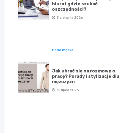
biura i gdzie szukać
oszczędności?
3 sierpnia 2026
Moda męska
Jak ubrać się na rozmowę o
pracę? Porady i stylizacje dla
mężczyzn
31 lipca 2026