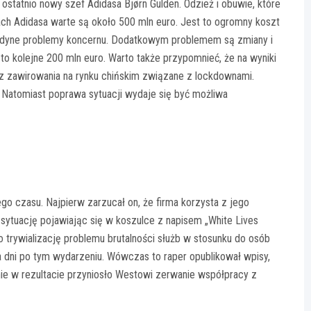
tatnio nowy szef Adidasa Bjørn Gulden. Odzież i obuwie, które
ch Adidasa warte są około 500 mln euro. Jest to ogromny koszt
e jedyne problemy koncernu. Dodatkowym problemem są zmiany i
 to kolejne 200 mln euro. Warto także przypomnieć, że na wyniki
az zawirowania na rynku chińskim związane z lockdownami.
 Natomiast poprawa sytuacji wydaje się być możliwa
o czasu. Najpierw zarzucał on, że firma korzysta z jego
sytuację pojawiając się w koszulce z napisem „White Lives
o trywializację problemu brutalności służb w stosunku do osób
a dni po tym wydarzeniu. Wówczas to raper opublikował wpisy,
ie w rezultacie przyniosło Westowi zerwanie współpracy z