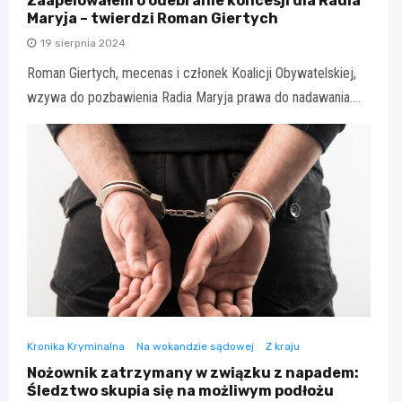
Zaapelowałem o odebranie koncesji dla Radia
Maryja – twierdzi Roman Giertych
19 sierpnia 2024
Roman Giertych, mecenas i członek Koalicji Obywatelskiej,
wzywa do pozbawienia Radia Maryja prawa do nadawania.…
Kronika Kryminalna
Na wokandzie sądowej
Z kraju
Nożownik zatrzymany w związku z napadem:
Śledztwo skupia się na możliwym podłożu