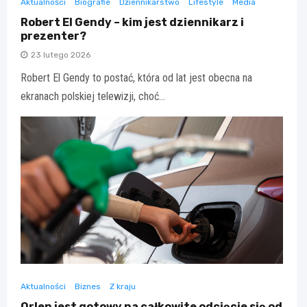
Aktualności
Biografie
Dziennikarstwo
Lifestyle
Media
Robert El Gendy – kim jest dziennikarz i
prezenter?
23 lutego 2026
Robert El Gendy to postać, która od lat jest obecna na
ekranach polskiej telewizji, choć…
Aktualności
Biznes
Z kraju
Orlen jest gotowy na całkowite odcięcie się od