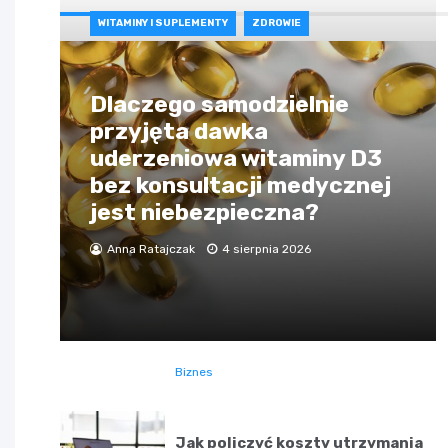
WITAMINY I SUPLEMENTY
ZDROWIE
Dlaczego samodzielnie
przyjęta dawka
uderzeniowa witaminy D3
bez konsultacji medycznej
jest niebezpieczna?
Anna Ratajczak
4 sierpnia 2026
Biznes
Jak policzyć koszty utrzymania