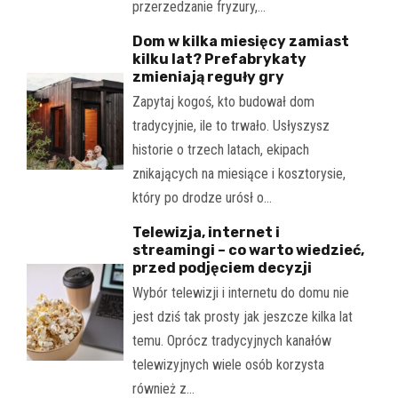
przerzedzanie fryzury,…
Dom w kilka miesięcy zamiast
kilku lat? Prefabrykaty
zmieniają reguły gry
Zapytaj kogoś, kto budował dom
tradycyjnie, ile to trwało. Usłyszysz
historie o trzech latach, ekipach
znikających na miesiące i kosztorysie,
który po drodze urósł o…
Telewizja, internet i
streamingi – co warto wiedzieć,
przed podjęciem decyzji
Wybór telewizji i internetu do domu nie
jest dziś tak prosty jak jeszcze kilka lat
temu. Oprócz tradycyjnych kanałów
telewizyjnych wiele osób korzysta
również z…