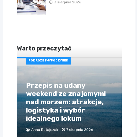
3 sierpnia 2026
Warto przeczytać
PODRÓŻE I WYPOCZYNEK
Przepis na udany
weekend ze znajomymi
nad morzem: atrakcje,
logistyka i wybór
idealnego lokum
Anna Ratajczak
7 sierpnia 2026