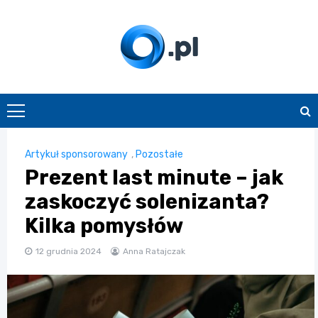
Skip
to
content
O.pl
Artykuł sponsorowany
,
Pozostałe
Prezent last minute – jak
zaskoczyć solenizanta?
Kilka pomysłów
12 grudnia 2024
Anna Ratajczak