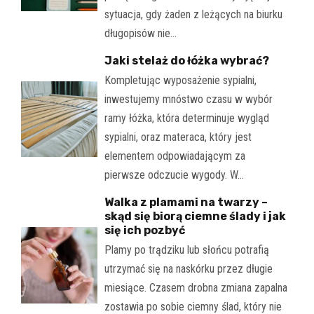
sytuacja, gdy żaden z leżących na biurku
długopisów nie…
Jaki stelaż do łóżka wybrać?
Kompletując wyposażenie sypialni,
inwestujemy mnóstwo czasu w wybór
ramy łóżka, która determinuje wygląd
sypialni, oraz materaca, który jest
elementem odpowiadającym za
pierwsze odczucie wygody. W…
Walka z plamami na twarzy –
skąd się biorą ciemne ślady i jak
się ich pozbyć
Plamy po trądziku lub słońcu potrafią
utrzymać się na naskórku przez długie
miesiące. Czasem drobna zmiana zapalna
zostawia po sobie ciemny ślad, który nie