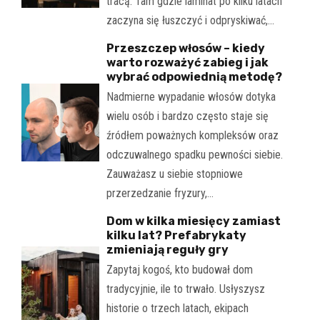
tracą. Tam gdzie laminat po kilku latach
zaczyna się łuszczyć i odpryskiwać,…
Przeszczep włosów – kiedy
warto rozważyć zabieg i jak
wybrać odpowiednią metodę?
Nadmierne wypadanie włosów dotyka
wielu osób i bardzo często staje się
źródłem poważnych kompleksów oraz
odczuwalnego spadku pewności siebie.
Zauważasz u siebie stopniowe
przerzedzanie fryzury,…
Dom w kilka miesięcy zamiast
kilku lat? Prefabrykaty
zmieniają reguły gry
Zapytaj kogoś, kto budował dom
tradycyjnie, ile to trwało. Usłyszysz
historie o trzech latach, ekipach