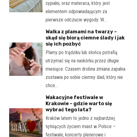
sypialni, oraz materaca, który jest
elementem odpowiadającym za
pierwsze odczucie wygody. W…
Walka z plamami na twarzy –
skąd się biorą ciemne ślady i jak
się ich pozbyć
Plamy po trądziku lub słońcu potrafią
utrzymać się na naskórku przez długie
miesiące. Czasem drobna zmiana zapalna
zostawia po sobie ciemny ślad, który nie
chce…
Wakacyjne festiwale w
Krakowie – gdzie warto się
wybrać tego lata?
Kraków latem to jedno z najbardziej
tętniących życiem miast w Polsce –
festiwale, koncerty plenerowe i