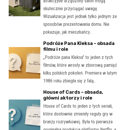
atrakcyjnie urządzony salon mogą
skutecznie przyciągać uwagę.
Wizualizacja jest jednak tylko jednym ze
sposobów prezentowania domu. Nie
pokazuje, jak mieszkańcy…
Podróże Pana Kleksa – obsada
filmu i role
„Podróże pana Kleksa" to jeden z tych
filmów, które wrosły w zbiorową pamięć
kilku polskich pokoleń. Premiera w lutym
1986 roku zbiegła się z falą…
House of Cards – obsada,
główni aktorzy i role
House of Cards to jeden z tych seriali,
które dosłownie zmieniły reguły gry w
branży rozrywkowej. Była to pierwsza
oryginalna produkcja platformy Netflix, a