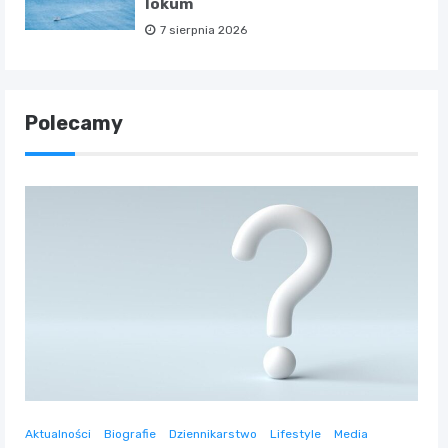
lokum
7 sierpnia 2026
Polecamy
Aktualności
Biografie
Dziennikarstwo
Lifestyle
Media