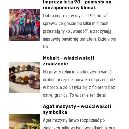
Impreza lata 90 – pomysły na
niezapomniany klimat
Dobra impreza w stylu lat 90. potrafi
sprawić, że goście po kilku minutach
przestają tylko „wpadać”, a zaczynają
naprawdę bawić się tematem. Dzieje się
tak…
Mokait – właściwości i
znaczenie
Na powierzchni mokaitu często widać
drobne przejścia barw: krem przechodzi
w bordo, a żółć styka się z fioletem bez
ostrej granicy. To właśnie ten detal…
Agat mszysty – właściwości i
symbolika
Agat mszysty łatwo rozpoznać po
zielonych, nitkowatych wrostkach, które