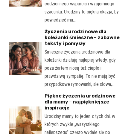
codziennego wsparcia i wzajemnego
szacunku. Urodziny to piękna okazja, by
powiedzieć mu…
Życzenia urodzinowe dla
koleżanki śmieszne – zabawne
teksty i pomysły
Śmieszne życzenia urodzinowe dla
koleżanki działają najlepiej wtedy, gdy
poza żartem niosą też ciepło i
prawdziwą sympatię. To nie mają być
przypadkowe rymowanki, ale słowa,…
Piękne życzenia urodzinowe
dla mamy – najpiękniejsze
inspiracje
Urodziny mamy to jeden z tych dni, w
których zwykłe „wszystkiego
najlepszego” często wydaje się po