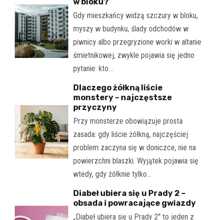
w bloku?
Gdy mieszkańcy widzą szczury w bloku,
myszy w budynku, ślady odchodów w
piwnicy albo przegryzione worki w altanie
śmietnikowej, zwykle pojawia się jedno
pytanie: kto…
Dlaczego żółkną liście
monstery – najczęstsze
przyczyny
Przy monsterze obowiązuje prosta
zasada: gdy liście żółkną, najczęściej
problem zaczyna się w doniczce, nie na
powierzchni blaszki. Wyjątek pojawia się
wtedy, gdy żółknie tylko…
Diabeł ubiera się u Prady 2 –
obsada i powracające gwiazdy
„Diabeł ubiera się u Prady 2" to jeden z