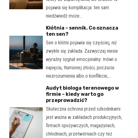
pojawia się komplikacja: ten sam
niedźwiedź może…
Kłótnia – sennik. Co oznacza
ten sen?
Sen o kłótni pojawia się częściej, niż
zwykle się zakłada. Zazwyczaj niesie
wyraźny sygnał emocjonalny: mówi o
napięciu, tłumionej złości, poczuciu
niezrozumienia albo o konflikcie,…
Audyt biologa terenowego w
firmie – kiedy warto go
przeprowadzić?
Skuteczna ochrona przed szkodnikami
jest ważna w zakładach produkcyjnych,
firmach spożywczych, magazynach,
chłodniach, przetwórniach czy też