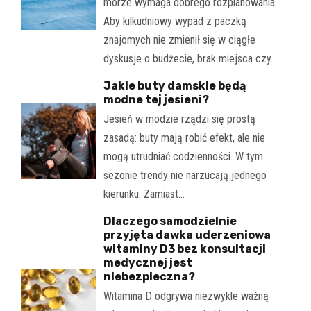
morze wymaga dobrego rozplanowania.
Aby kilkudniowy wypad z paczką
znajomych nie zmienił się w ciągłe
dyskusje o budżecie, brak miejsca czy…
Jakie buty damskie będą
modne tej jesieni?
Jesień w modzie rządzi się prostą
zasadą: buty mają robić efekt, ale nie
mogą utrudniać codzienności. W tym
sezonie trendy nie narzucają jednego
kierunku. Zamiast…
Dlaczego samodzielnie
przyjęta dawka uderzeniowa
witaminy D3 bez konsultacji
medycznej jest
niebezpieczna?
Witamina D odgrywa niezwykle ważną