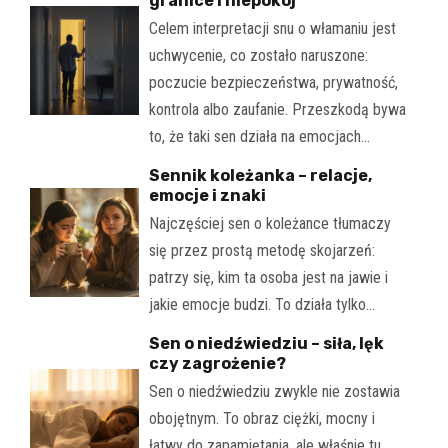
granice i niepokój
Celem interpretacji snu o włamaniu jest
uchwycenie, co zostało naruszone:
poczucie bezpieczeństwa, prywatność,
kontrola albo zaufanie. Przeszkodą bywa
to, że taki sen działa na emocjach…
Sennik koleżanka – relacje,
emocje i znaki
Najczęściej sen o koleżance tłumaczy
się przez prostą metodę skojarzeń:
patrzy się, kim ta osoba jest na jawie i
jakie emocje budzi. To działa tylko…
Sen o niedźwiedziu – siła, lęk
czy zagrożenie?
Sen o niedźwiedziu zwykle nie zostawia
obojętnym. To obraz ciężki, mocny i
łatwy do zapamiętania, ale właśnie tu