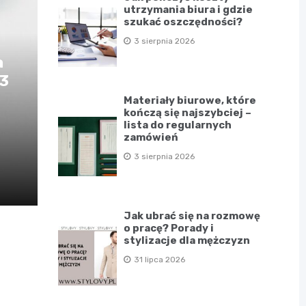
utrzymania biura i gdzie
szukać oszczędności?
3 sierpnia 2026
a
D3
Materiały biurowe, które
kończą się najszybciej –
lista do regularnych
zamówień
3 sierpnia 2026
Jak ubrać się na rozmowę
o pracę? Porady i
stylizacje dla mężczyzn
31 lipca 2026