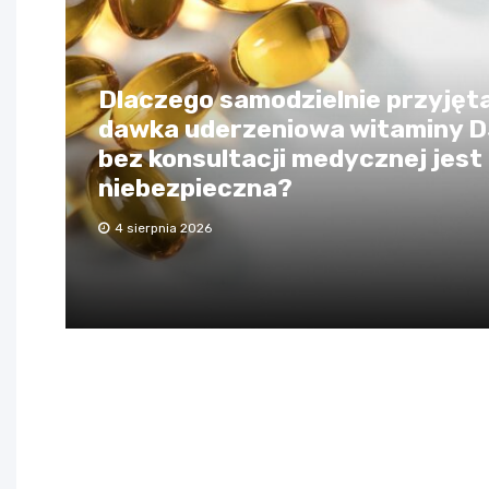
Dlaczego samodzielnie przyjęt
dawka uderzeniowa witaminy 
bez konsultacji medycznej jest
niebezpieczna?
4 sierpnia 2026