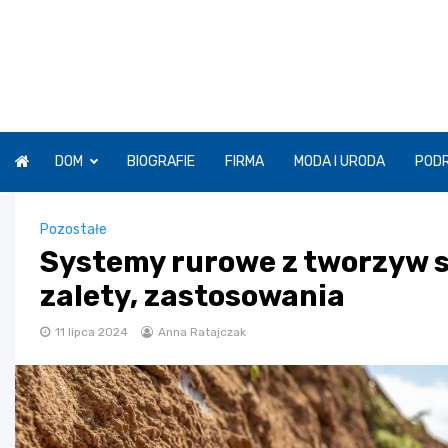
Skip
to
content
DOM
BIOGRAFIE
FIRMA
MODA I URODA
POD
Pozostałe
Systemy rurowe z tworzyw s
zalety, zastosowania
11 lipca 2024
Anna Ratajczak