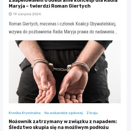
Zaapelowałem o odebranie koncesji dla Radia
Maryja – twierdzi Roman Giertych
19 sierpnia 2024
Roman Giertych, mecenas i członek Koalicji Obywatelskiej,
wzywa do pozbawienia Radia Maryja prawa do nadawania.…
Kronika Kryminalna
Na wokandzie sądowej
Z kraju
Nożownik zatrzymany w związku z napadem:
Śledztwo skupia się na możliwym podłożu