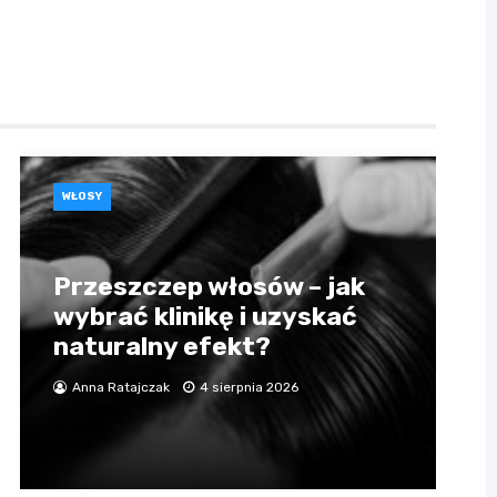
WŁOSY
Przeszczep włosów – jak
wybrać klinikę i uzyskać
naturalny efekt?
Anna Ratajczak
4 sierpnia 2026