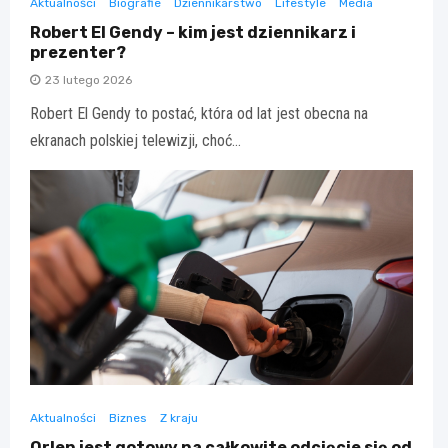
Aktualności
Biografie
Dziennikarstwo
Lifestyle
Media
Robert El Gendy – kim jest dziennikarz i
prezenter?
23 lutego 2026
Robert El Gendy to postać, która od lat jest obecna na
ekranach polskiej telewizji, choć…
Aktualności
Biznes
Z kraju
Orlen jest gotowy na całkowite odcięcie się od