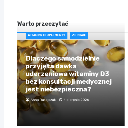
Warto przeczytać
WITAMINY I SUPLEMENTY
ZDROWIE
Dlaczego samodzielnie
przyjęta dawka
uderzeniowa witaminy D3
bez konsultacji medycznej
jest niebezpieczna?
Anna Ratajczak
4 sierpnia 2026