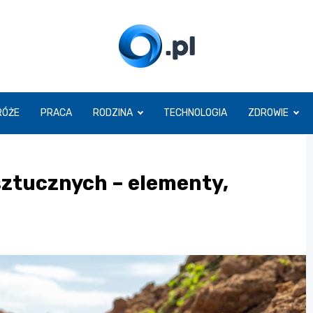
O.pl
RÓŻE
PRACA
RODZINA
TECHNOLOGIA
ZDROWIE
ztucznych – elementy,