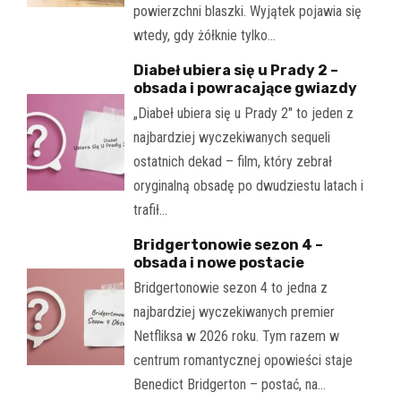
powierzchni blaszki. Wyjątek pojawia się
wtedy, gdy żółknie tylko…
Diabeł ubiera się u Prady 2 –
obsada i powracające gwiazdy
„Diabeł ubiera się u Prady 2" to jeden z
najbardziej wyczekiwanych sequeli
ostatnich dekad – film, który zebrał
oryginalną obsadę po dwudziestu latach i
trafił…
Bridgertonowie sezon 4 –
obsada i nowe postacie
Bridgertonowie sezon 4 to jedna z
najbardziej wyczekiwanych premier
Netfliksa w 2026 roku. Tym razem w
centrum romantycznej opowieści staje
Benedict Bridgerton – postać, na…