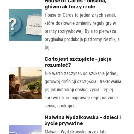
House of Cards – obsada,
główni aktorzy i role
House of Cards to jeden z tych seriali,
które dosłownie zmieniły reguły gry w
branży rozrywkowej. Była to pierwsza
oryginalna produkcja platformy Netflix, a
jej…
Co to jest szczęście – jak je
rozumieć?
Nie warto zaczynać od szukania jednej,
gotowej definicji szczęścia i traktowania
jej jak instrukcji obsługi życia. Lepiej
sprawdzić, co naprawdę daje poczucie
sensu, spokoju i…
Malwina Wędzikowska – dzieci i
życie prywatne
Malwina Wędzikowska przez lata