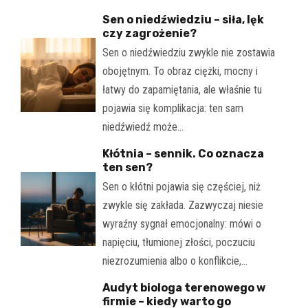
Sen o niedźwiedziu – siła, lęk
czy zagrożenie?
Sen o niedźwiedziu zwykle nie zostawia
obojętnym. To obraz ciężki, mocny i
łatwy do zapamiętania, ale właśnie tu
pojawia się komplikacja: ten sam
niedźwiedź może…
Kłótnia – sennik. Co oznacza
ten sen?
Sen o kłótni pojawia się częściej, niż
zwykle się zakłada. Zazwyczaj niesie
wyraźny sygnał emocjonalny: mówi o
napięciu, tłumionej złości, poczuciu
niezrozumienia albo o konflikcie,…
Audyt biologa terenowego w
firmie – kiedy warto go