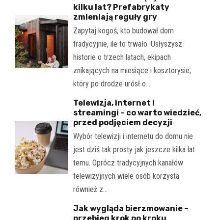
kilku lat? Prefabrykaty
zmieniają reguły gry
Zapytaj kogoś, kto budował dom
tradycyjnie, ile to trwało. Usłyszysz
historie o trzech latach, ekipach
znikających na miesiące i kosztorysie,
który po drodze urósł o…
Telewizja, internet i
streamingi – co warto wiedzieć,
przed podjęciem decyzji
Wybór telewizji i internetu do domu nie
jest dziś tak prosty jak jeszcze kilka lat
temu. Oprócz tradycyjnych kanałów
telewizyjnych wiele osób korzysta
również z…
Jak wygląda bierzmowanie –
przebieg krok po kroku