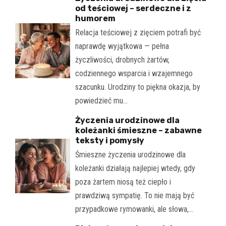
od teściowej – serdeczne i z
humorem
Relacja teściowej z zięciem potrafi być
naprawdę wyjątkowa — pełna
życzliwości, drobnych żartów,
codziennego wsparcia i wzajemnego
szacunku. Urodziny to piękna okazja, by
powiedzieć mu…
Życzenia urodzinowe dla
koleżanki śmieszne – zabawne
teksty i pomysły
Śmieszne życzenia urodzinowe dla
koleżanki działają najlepiej wtedy, gdy
poza żartem niosą też ciepło i
prawdziwą sympatię. To nie mają być
przypadkowe rymowanki, ale słowa,…