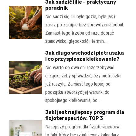
Jak sadzić lilie – praktyczny
poradnik
Nie sadzi się lilii byle gdzie, byle jak i
zaraz po zakupie bez sprawdzenia cebul.
Zamiast tego trzeba od razu dobrać
stanowisko, głębokość i termin,…
Jak długo wschodzi pietruszka
i co przyspiesza kiełkowanie?
Nie warto co dwa dni rozgrzebywać
grządki, żeby sprawdzić, czy pietruszka
już ruszyła. Zamiast tego lepiej od
początku stworzyć jej warunki do
spokojnego kiełkowania, bo…
Jaki jest najlepszy program dla
fizjoterapeutów. TOP 3
Najlepszy program dla fizjoterapeutów
to taki, który łączy intuicyjny kalendarz