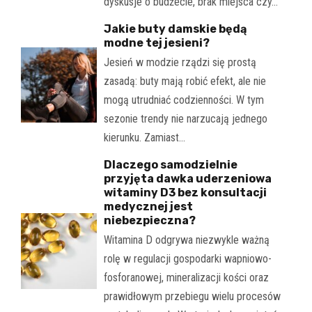
dyskusje o budżecie, brak miejsca czy…
Jakie buty damskie będą
modne tej jesieni?
Jesień w modzie rządzi się prostą
zasadą: buty mają robić efekt, ale nie
mogą utrudniać codzienności. W tym
sezonie trendy nie narzucają jednego
kierunku. Zamiast…
Dlaczego samodzielnie
przyjęta dawka uderzeniowa
witaminy D3 bez konsultacji
medycznej jest
niebezpieczna?
Witamina D odgrywa niezwykle ważną
rolę w regulacji gospodarki wapniowo-
fosforanowej, mineralizacji kości oraz
prawidłowym przebiegu wielu procesów