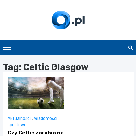
Skip
to
content
O.pl
Tag:
Celtic Glasgow
Aktualności
,
Wiadomości
sportowe
Czy Celtic zarabia na