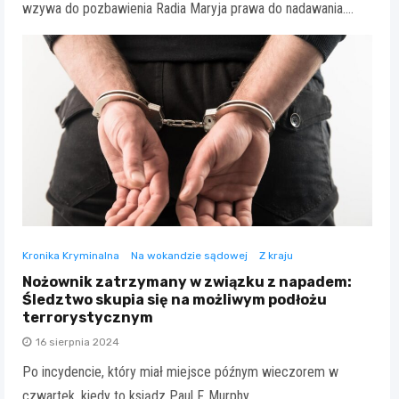
wzywa do pozbawienia Radia Maryja prawa do nadawania.…
Kronika Kryminalna
Na wokandzie sądowej
Z kraju
Nożownik zatrzymany w związku z napadem:
Śledztwo skupia się na możliwym podłożu
terrorystycznym
16 sierpnia 2024
Po incydencie, który miał miejsce późnym wieczorem w
czwartek, kiedy to ksiądz Paul F. Murphy,…