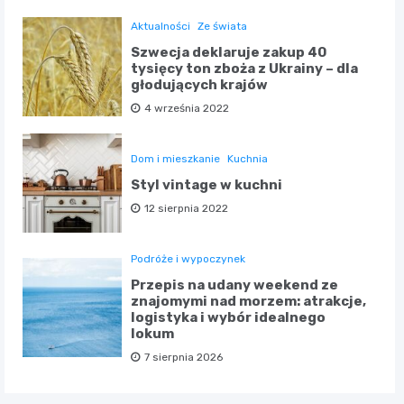
Aktualności
Ze świata
Szwecja deklaruje zakup 40
tysięcy ton zboża z Ukrainy – dla
głodujących krajów
4 września 2022
Dom i mieszkanie
Kuchnia
Styl vintage w kuchni
12 sierpnia 2022
Podróże i wypoczynek
Przepis na udany weekend ze
znajomymi nad morzem: atrakcje,
logistyka i wybór idealnego
lokum
7 sierpnia 2026