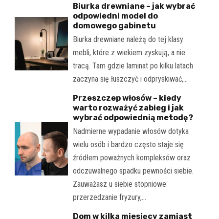
Biurka drewniane – jak wybrać
odpowiedni model do
domowego gabinetu
Biurka drewniane należą do tej klasy
mebli, które z wiekiem zyskują, a nie
tracą. Tam gdzie laminat po kilku latach
zaczyna się łuszczyć i odpryskiwać,…
Przeszczep włosów – kiedy
warto rozważyć zabieg i jak
wybrać odpowiednią metodę?
Nadmierne wypadanie włosów dotyka
wielu osób i bardzo często staje się
źródłem poważnych kompleksów oraz
odczuwalnego spadku pewności siebie.
Zauważasz u siebie stopniowe
przerzedzanie fryzury,…
Dom w kilka miesięcy zamiast