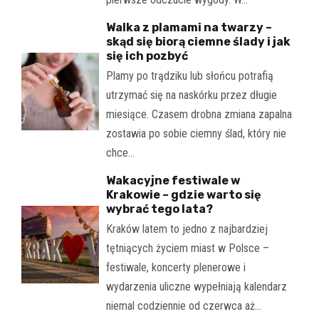
Walka z plamami na twarzy –
skąd się biorą ciemne ślady i jak
się ich pozbyć
Plamy po trądziku lub słońcu potrafią
utrzymać się na naskórku przez długie
miesiące. Czasem drobna zmiana zapalna
zostawia po sobie ciemny ślad, który nie
chce…
Wakacyjne festiwale w
Krakowie – gdzie warto się
wybrać tego lata?
Kraków latem to jedno z najbardziej
tętniących życiem miast w Polsce –
festiwale, koncerty plenerowe i
wydarzenia uliczne wypełniają kalendarz
niemal codziennie od czerwca aż…