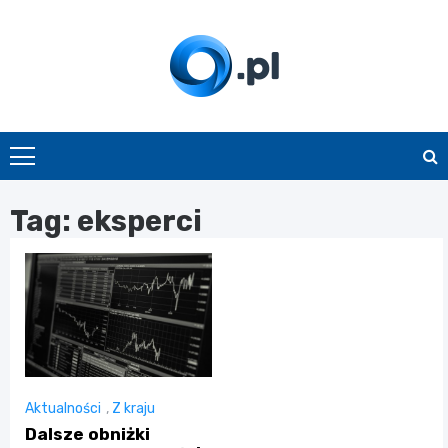
Skip
to
content
O.pl
Tag:
eksperci
Aktualności
,
Z kraju
Dalsze obniżki