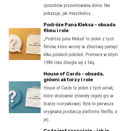
sposobów prezentowania domu. Nie
pokazuje, jak mieszkańcy…
Podróże Pana Kleksa – obsada
filmu i role
„Podróże pana Kleksa" to jeden z tych
filmów, które wrosły w zbiorową pamięć
kilku polskich pokoleń. Premiera w lutym
1986 roku zbiegła się z falą…
House of Cards – obsada,
główni aktorzy i role
House of Cards to jeden z tych seriali,
które dosłownie zmieniły reguły gry w
branży rozrywkowej. Była to pierwsza
oryginalna produkcja platformy Netflix, a
jej…
Co to jest szczęście – jak je