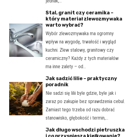
jednak,…
Stal, granit czy ceramika –
który materiał zlewozmywaka
warto wybrać?
Wybór zlewozmywaka ma ogromny
wpływ na wygodę, trwałość i wygląd
kuchni. Zlew stalowy, granitowy czy
ceramiczny? Każdy z tych materiałów
ma inne zalety – od…
Jak sadzić lilie – praktyczny
poradnik
Nie sadzi się lilii byle gdzie, byle jak i
zaraz po zakupie bez sprawdzenia cebul.
Zamiast tego trzeba od razu dobrać
stanowisko, głębokość i termin,…
Jak długo wschodzi pietruszka
i co przyspiesza kiełkowanie?