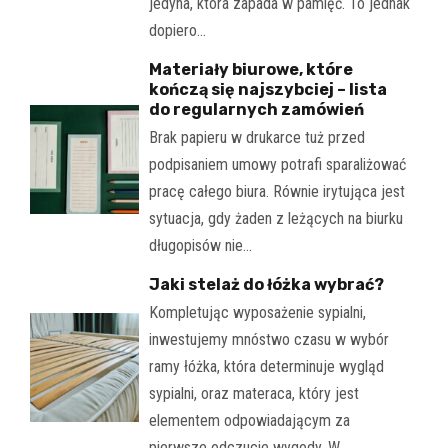
jedyna, która zapada w pamięć. To jednak
dopiero…
Materiały biurowe, które
kończą się najszybciej – lista
do regularnych zamówień
Brak papieru w drukarce tuż przed
podpisaniem umowy potrafi sparaliżować
pracę całego biura. Równie irytująca jest
sytuacja, gdy żaden z leżących na biurku
długopisów nie…
Jaki stelaż do łóżka wybrać?
Kompletując wyposażenie sypialni,
inwestujemy mnóstwo czasu w wybór
ramy łóżka, która determinuje wygląd
sypialni, oraz materaca, który jest
elementem odpowiadającym za
pierwsze odczucie wygody. W…