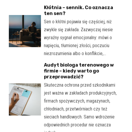
Kłótnia – sennik. Co oznacza
ten sen?
Sen o kłótni pojawia się częściej, niż
zwykle się zakłada. Zazwyczaj niesie
wyraźny sygnał emocjonalny: mówi o
napięciu, tłumionej złości, poczuciu
niezrozumienia albo o konflikcie,…
Audyt biologa terenowego w
firmie – kiedy warto go
przeprowadzić?
Skuteczna ochrona przed szkodnikami
jest ważna w zakładach produkcyjnych,
firmach spożywczych, magazynach,
chłodniach, przetwórniach czy też
sieciach handlowych. Samo wdrożenie
odpowiednich procedur nie oznacza