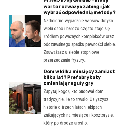
Przeszczep włosów – kiedy
warto rozważyć zabieg i jak
wybrać odpowiednią metodę?
Nadmierne wypadanie włosów dotyka
wielu osób i bardzo często staje się
źródłem poważnych kompleksów oraz
odczuwalnego spadku pewności siebie.
Zauważasz u siebie stopniowe
przerzedzanie fryzury,…
Dom w kilka miesięcy zamiast
kilku lat? Prefabrykaty
zmieniają reguły gry
Zapytaj kogoś, kto budował dom
tradycyjnie, ile to trwało. Usłyszysz
historie o trzech latach, ekipach
znikających na miesiące i kosztorysie,
który po drodze urósł o…