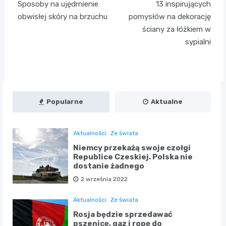
Sposoby na ujędrnienie
13 inspirujących
wpisu
obwisłej skóry na brzuchu
pomysłów na dekorację
ściany za łóżkiem w
sypialni
Popularne
Aktualne
Aktualności
Ze świata
Niemcy przekażą swoje czołgi
Republice Czeskiej. Polska nie
dostanie żadnego
2 września 2022
Aktualności
Ze świata
Rosja będzie sprzedawać
pszenicę, gaz i ropę do