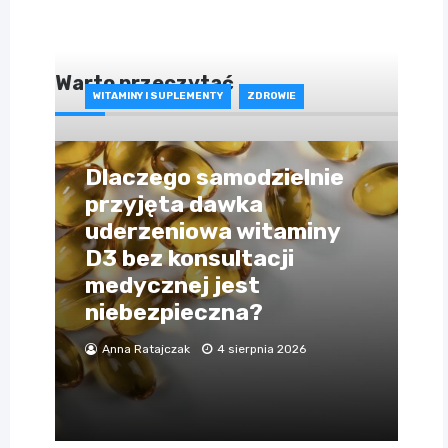
Warto przeczytać
WITAMINY I SUPLEMENTY
ZDROWIE
Dlaczego samodzielnie
przyjęta dawka
uderzeniowa witaminy
D3 bez konsultacji
medycznej jest
niebezpieczna?
Anna Ratajczak
4 sierpnia 2026