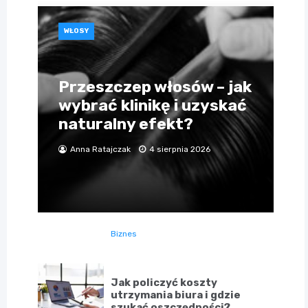
WŁOSY
Przeszczep włosów – jak
wybrać klinikę i uzyskać
naturalny efekt?
Anna Ratajczak
4 sierpnia 2026
Biznes
Jak policzyć koszty
utrzymania biura i gdzie
szukać oszczędności?