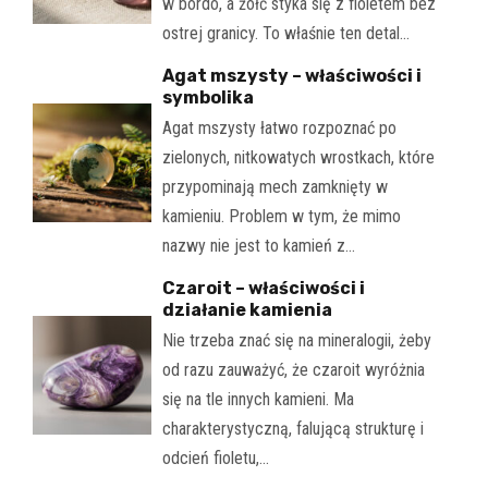
w bordo, a żółć styka się z fioletem bez
ostrej granicy. To właśnie ten detal…
Agat mszysty – właściwości i
symbolika
Agat mszysty łatwo rozpoznać po
zielonych, nitkowatych wrostkach, które
przypominają mech zamknięty w
kamieniu. Problem w tym, że mimo
nazwy nie jest to kamień z…
Czaroit – właściwości i
działanie kamienia
Nie trzeba znać się na mineralogii, żeby
od razu zauważyć, że czaroit wyróżnia
się na tle innych kamieni. Ma
charakterystyczną, falującą strukturę i
odcień fioletu,…