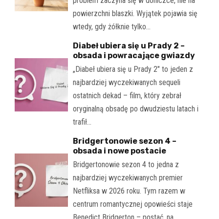
problem zaczyna się w doniczce, nie na
powierzchni blaszki. Wyjątek pojawia się
wtedy, gdy żółknie tylko…
Diabeł ubiera się u Prady 2 –
obsada i powracające gwiazdy
„Diabeł ubiera się u Prady 2" to jeden z
najbardziej wyczekiwanych sequeli
ostatnich dekad – film, który zebrał
oryginalną obsadę po dwudziestu latach i
trafił…
Bridgertonowie sezon 4 –
obsada i nowe postacie
Bridgertonowie sezon 4 to jedna z
najbardziej wyczekiwanych premier
Netfliksa w 2026 roku. Tym razem w
centrum romantycznej opowieści staje
Benedict Bridgerton – postać, na…