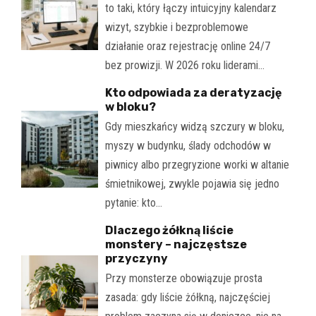
to taki, który łączy intuicyjny kalendarz
wizyt, szybkie i bezproblemowe
działanie oraz rejestrację online 24/7
bez prowizji. W 2026 roku liderami…
Kto odpowiada za deratyzację
w bloku?
Gdy mieszkańcy widzą szczury w bloku,
myszy w budynku, ślady odchodów w
piwnicy albo przegryzione worki w altanie
śmietnikowej, zwykle pojawia się jedno
pytanie: kto…
Dlaczego żółkną liście
monstery – najczęstsze
przyczyny
Przy monsterze obowiązuje prosta
zasada: gdy liście żółkną, najczęściej