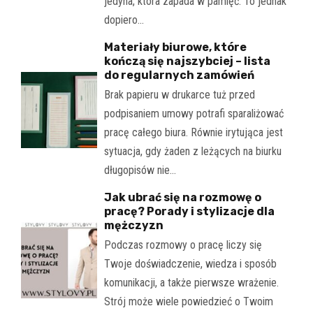
jedyna, która zapada w pamięć. To jednak
dopiero…
Materiały biurowe, które
kończą się najszybciej – lista
do regularnych zamówień
Brak papieru w drukarce tuż przed
podpisaniem umowy potrafi sparaliżować
pracę całego biura. Równie irytująca jest
sytuacja, gdy żaden z leżących na biurku
długopisów nie…
Jak ubrać się na rozmowę o
pracę? Porady i stylizacje dla
mężczyzn
Podczas rozmowy o pracę liczy się
Twoje doświadczenie, wiedza i sposób
komunikacji, a także pierwsze wrażenie.
Strój może wiele powiedzieć o Twoim