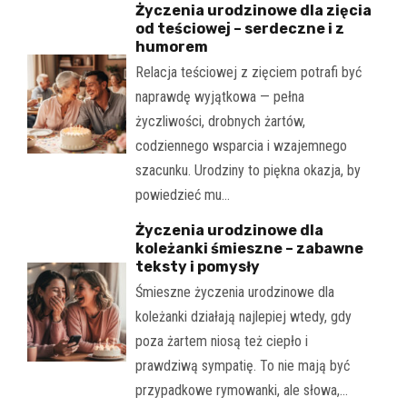
Życzenia urodzinowe dla zięcia
od teściowej – serdeczne i z
humorem
Relacja teściowej z zięciem potrafi być
naprawdę wyjątkowa — pełna
życzliwości, drobnych żartów,
codziennego wsparcia i wzajemnego
szacunku. Urodziny to piękna okazja, by
powiedzieć mu…
Życzenia urodzinowe dla
koleżanki śmieszne – zabawne
teksty i pomysły
Śmieszne życzenia urodzinowe dla
koleżanki działają najlepiej wtedy, gdy
poza żartem niosą też ciepło i
prawdziwą sympatię. To nie mają być
przypadkowe rymowanki, ale słowa,…