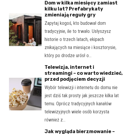
Dom w kilka miesięcy zamiast
kilku lat? Prefabrykaty
zmieniają reguły gry
Zapytaj kogoś, kto budował dom
tradycyjnie, ile to trwało. Usłyszysz
historie o trzech latach, ekipach
znikających na miesiące i kosztorysie,
który po drodze urósł o…
Telewizja, internet i
streamingi – co warto wiedzieć,
przed podjęciem decyzji
Wybór telewizji i internetu do domu nie
jest dziś tak prosty jak jeszcze kilka lat
temu. Oprócz tradycyjnych kanałów
telewizyjnych wiele osób korzysta
również z…
Jak wygląda bierzmowanie –