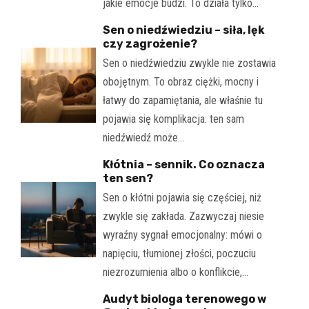
jakie emocje budzi. To działa tylko…
Sen o niedźwiedziu – siła, lęk
czy zagrożenie?
Sen o niedźwiedziu zwykle nie zostawia
obojętnym. To obraz ciężki, mocny i
łatwy do zapamiętania, ale właśnie tu
pojawia się komplikacja: ten sam
niedźwiedź może…
Kłótnia – sennik. Co oznacza
ten sen?
Sen o kłótni pojawia się częściej, niż
zwykle się zakłada. Zazwyczaj niesie
wyraźny sygnał emocjonalny: mówi o
napięciu, tłumionej złości, poczuciu
niezrozumienia albo o konflikcie,…
Audyt biologa terenowego w