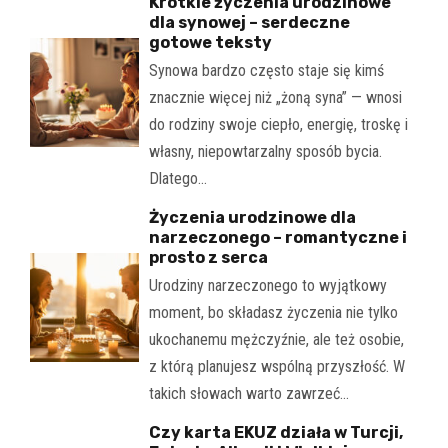
Krótkie życzenia urodzinowe
dla synowej – serdeczne
gotowe teksty
Synowa bardzo często staje się kimś
znacznie więcej niż „żoną syna” — wnosi
do rodziny swoje ciepło, energię, troskę i
własny, niepowtarzalny sposób bycia.
Dlatego…
Życzenia urodzinowe dla
narzeczonego – romantyczne i
prosto z serca
Urodziny narzeczonego to wyjątkowy
moment, bo składasz życzenia nie tylko
ukochanemu mężczyźnie, ale też osobie,
z którą planujesz wspólną przyszłość. W
takich słowach warto zawrzeć…
Czy karta EKUZ działa w Turcji,