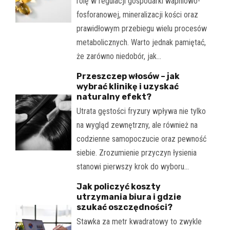
rolę w regulacji gospodarki wapniowo-
fosforanowej, mineralizacji kości oraz
prawidłowym przebiegu wielu procesów
metabolicznych. Warto jednak pamiętać,
że zarówno niedobór, jak…
Przeszczep włosów – jak
wybrać klinikę i uzyskać
naturalny efekt?
Utrata gęstości fryzury wpływa nie tylko
na wygląd zewnętrzny, ale również na
codzienne samopoczucie oraz pewność
siebie. Zrozumienie przyczyn łysienia
stanowi pierwszy krok do wyboru…
Jak policzyć koszty
utrzymania biura i gdzie
szukać oszczędności?
Stawka za metr kwadratowy to zwykle