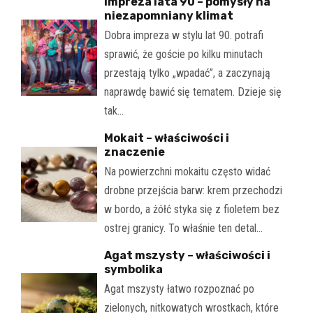
Impreza lata 90 – pomysły na
niezapomniany klimat
Dobra impreza w stylu lat 90. potrafi
sprawić, że goście po kilku minutach
przestają tylko „wpadać”, a zaczynają
naprawdę bawić się tematem. Dzieje się
tak…
Mokait – właściwości i
znaczenie
Na powierzchni mokaitu często widać
drobne przejścia barw: krem przechodzi
w bordo, a żółć styka się z fioletem bez
ostrej granicy. To właśnie ten detal…
Agat mszysty – właściwości i
symbolika
Agat mszysty łatwo rozpoznać po
zielonych, nitkowatych wrostkach, które