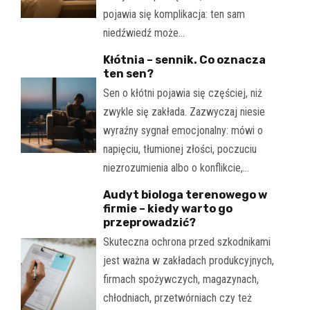
pojawia się komplikacja: ten sam
niedźwiedź może…
Kłótnia – sennik. Co oznacza
ten sen?
Sen o kłótni pojawia się częściej, niż
zwykle się zakłada. Zazwyczaj niesie
wyraźny sygnał emocjonalny: mówi o
napięciu, tłumionej złości, poczuciu
niezrozumienia albo o konflikcie,…
Audyt biologa terenowego w
firmie – kiedy warto go
przeprowadzić?
Skuteczna ochrona przed szkodnikami
jest ważna w zakładach produkcyjnych,
firmach spożywczych, magazynach,
chłodniach, przetwórniach czy też