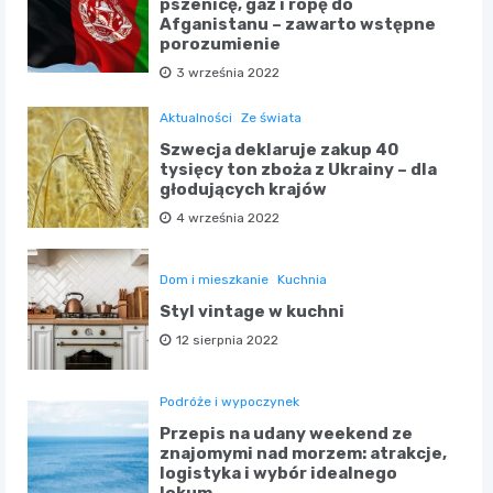
pszenicę, gaz i ropę do
Afganistanu – zawarto wstępne
porozumienie
3 września 2022
Aktualności
Ze świata
Szwecja deklaruje zakup 40
tysięcy ton zboża z Ukrainy – dla
głodujących krajów
4 września 2022
Dom i mieszkanie
Kuchnia
Styl vintage w kuchni
12 sierpnia 2022
Podróże i wypoczynek
Przepis na udany weekend ze
znajomymi nad morzem: atrakcje,
logistyka i wybór idealnego