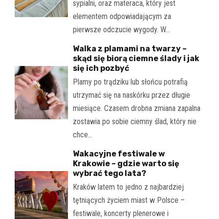
sypialni, oraz materaca, który jest
elementem odpowiadającym za
pierwsze odczucie wygody. W…
Walka z plamami na twarzy –
skąd się biorą ciemne ślady i jak
się ich pozbyć
Plamy po trądziku lub słońcu potrafią
utrzymać się na naskórku przez długie
miesiące. Czasem drobna zmiana zapalna
zostawia po sobie ciemny ślad, który nie
chce…
Wakacyjne festiwale w
Krakowie – gdzie warto się
wybrać tego lata?
Kraków latem to jedno z najbardziej
tętniących życiem miast w Polsce –
festiwale, koncerty plenerowe i