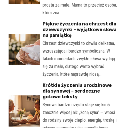
prostu za małe. Mama to przecież osoba,
która zna…
Piękne życzenia na chrzest dla
dziewczynki – wyjątkowe słowa
na pamiątkę
Chrzest dziewczynki to chwila delikatna,
wzruszająca i bardzo symboliczna. W
takich momentach zwykłe słowa wydają
się za małe, dlatego warto wybrać
życzenia, które naprawdę niosą…
Krótkie życzenia urodzinowe
dla synowej – serdeczne
gotowe teksty
Synowa bardzo często staje się kimś
znacznie więcej niż „żoną syna” — wnosi
do rodziny swoje ciepło, energię, troskę i
własny, niepowtarzalny sposób bycia.