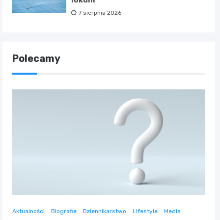
lokum
7 sierpnia 2026
Polecamy
Aktualności
Biografie
Dziennikarstwo
Lifestyle
Media