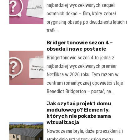
najbardziej wyczekiwanych sequeli
ostatnich dekad – film, który zebrał
oryginalną obsadę po dwudziestu latach i
trafił…
Bridgertonowie sezon 4 –
obsada i nowe postacie
Bridgertonowie sezon 4 to jedna z
najbardziej wyczekiwanych premier
Netfliksa w 2026 roku. Tym razem w
centrum romantycznej opowieści staje
Benedict Bridgerton – postać, na…
Jak czytać projekt domu
modułowego? Elementy,
których nie pokaże sama
wizualizacja
Nowoczesna bryła, duże przeszklenia i
atrakcyjnie urządzony salon mogą