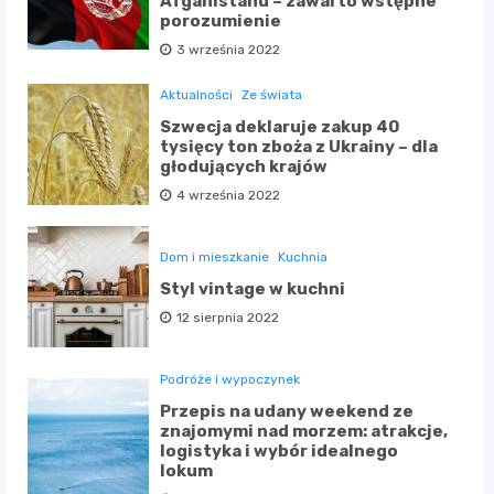
Afganistanu – zawarto wstępne
porozumienie
3 września 2022
Aktualności
Ze świata
Szwecja deklaruje zakup 40
tysięcy ton zboża z Ukrainy – dla
głodujących krajów
4 września 2022
Dom i mieszkanie
Kuchnia
Styl vintage w kuchni
12 sierpnia 2022
Podróże i wypoczynek
Przepis na udany weekend ze
znajomymi nad morzem: atrakcje,
logistyka i wybór idealnego
lokum