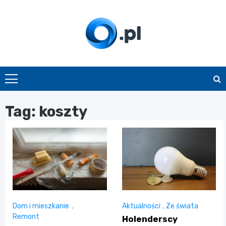
Skip
to
content
O.pl
Tag:
koszty
Dom i mieszkanie
,
Aktualności
,
Ze świata
Remont
Holenderscy