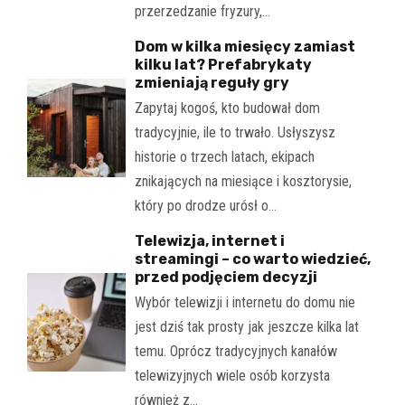
przerzedzanie fryzury,…
Dom w kilka miesięcy zamiast
kilku lat? Prefabrykaty
zmieniają reguły gry
Zapytaj kogoś, kto budował dom
tradycyjnie, ile to trwało. Usłyszysz
historie o trzech latach, ekipach
znikających na miesiące i kosztorysie,
który po drodze urósł o…
Telewizja, internet i
streamingi – co warto wiedzieć,
przed podjęciem decyzji
Wybór telewizji i internetu do domu nie
jest dziś tak prosty jak jeszcze kilka lat
temu. Oprócz tradycyjnych kanałów
telewizyjnych wiele osób korzysta
również z…