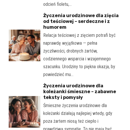
odcień fioletu,…
Życzenia urodzinowe dla zięcia
od teściowej – serdeczne i z
humorem
Relacja teściowej z zięciem potrafi być
naprawdę wyjątkowa — pełna
życzliwości, drobnych żartów,
codziennego wsparcia i wzajemnego
szacunku. Urodziny to piękna okazja, by
powiedzieć mu…
Życzenia urodzinowe dla
koleżanki śmieszne – zabawne
teksty i pomysły
Śmieszne życzenia urodzinowe dla
koleżanki działają najlepiej wtedy, gdy
poza żartem niosą też ciepło i
prawdziwą sympatię. To nie mają być