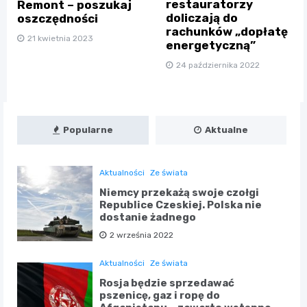
restauratorzy
Remont – poszukaj
doliczają do
oszczędności
rachunków „dopłatę
21 kwietnia 2023
energetyczną”
24 października 2022
Popularne
Aktualne
Aktualności
Ze świata
Niemcy przekażą swoje czołgi
Republice Czeskiej. Polska nie
dostanie żadnego
2 września 2022
Aktualności
Ze świata
Rosja będzie sprzedawać
pszenicę, gaz i ropę do