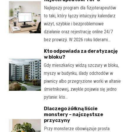
Najlepszy program dla fizjoterapeutów
to taki, który łączy intuicyjny kalendarz
wizyt, szybkie i bezproblemowe
działanie oraz rejestrację online 24/7
bez prowizji. W 2026 roku liderami…
Kto odpowiada za deratyzację
w bloku?
Gdy mieszkańcy widzą szczury w bloku,
myszy w budynku, ślady odchodów w
piwnicy albo przegryzione worki w altanie
śmietnikowej, zwykle pojawia się jedno
pytanie: kto…
Dlaczego żółkną liście
monstery – najczęstsze
przyczyny
Przy monsterze obowiązuje prosta