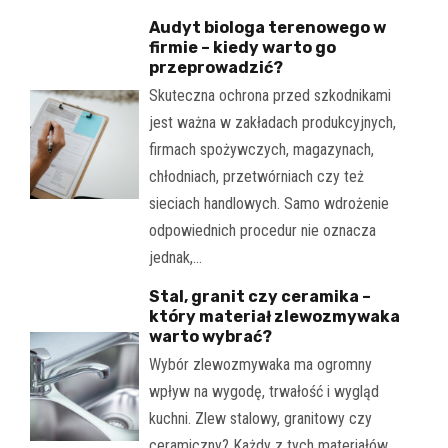
Audyt biologa terenowego w
firmie – kiedy warto go
przeprowadzić?
Skuteczna ochrona przed szkodnikami
jest ważna w zakładach produkcyjnych,
firmach spożywczych, magazynach,
chłodniach, przetwórniach czy też
sieciach handlowych. Samo wdrożenie
odpowiednich procedur nie oznacza
jednak,…
Stal, granit czy ceramika –
który materiał zlewozmywaka
warto wybrać?
Wybór zlewozmywaka ma ogromny
wpływ na wygodę, trwałość i wygląd
kuchni. Zlew stalowy, granitowy czy
ceramiczny? Każdy z tych materiałów