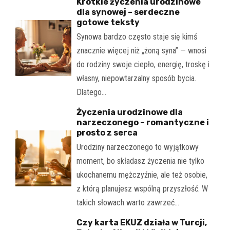
Krótkie życzenia urodzinowe
dla synowej – serdeczne
gotowe teksty
Synowa bardzo często staje się kimś
znacznie więcej niż „żoną syna” — wnosi
do rodziny swoje ciepło, energię, troskę i
własny, niepowtarzalny sposób bycia.
Dlatego…
Życzenia urodzinowe dla
narzeczonego – romantyczne i
prosto z serca
Urodziny narzeczonego to wyjątkowy
moment, bo składasz życzenia nie tylko
ukochanemu mężczyźnie, ale też osobie,
z którą planujesz wspólną przyszłość. W
takich słowach warto zawrzeć…
Czy karta EKUZ działa w Turcji,