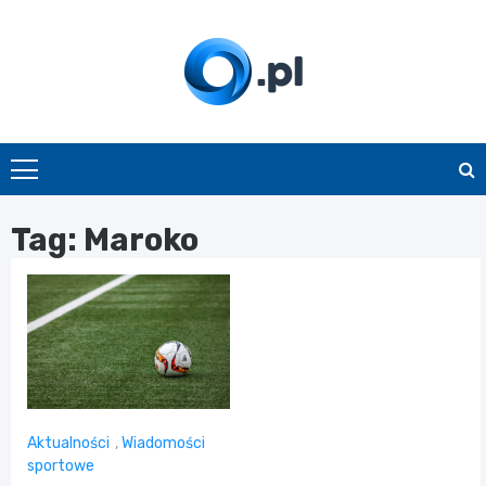
Skip
to
content
O.pl
Tag:
Maroko
Aktualności
,
Wiadomości
sportowe