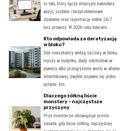
to taki, który łączy intuicyjny kalendarz
wizyt, szybkie i bezproblemowe
działanie oraz rejestrację online 24/7
bez prowizji. W 2026 roku liderami…
Kto odpowiada za deratyzację
w bloku?
Gdy mieszkańcy widzą szczury w bloku,
myszy w budynku, ślady odchodów w
piwnicy albo przegryzione worki w altanie
śmietnikowej, zwykle pojawia się jedno
pytanie: kto…
Dlaczego żółkną liście
monstery – najczęstsze
przyczyny
Przy monsterze obowiązuje prosta
zasada: gdy liście żółkną, najczęściej