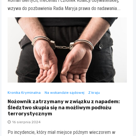
Roman Giertych, mecenas i członek Koalicji Obywatelskiej,
wzywa do pozbawienia Radia Maryja prawa do nadawania.…
Kronika Kryminalna
Na wokandzie sądowej
Z kraju
Nożownik zatrzymany w związku z napadem:
Śledztwo skupia się na możliwym podłożu
terrorystycznym
16 sierpnia 2024
Po incydencie, który miał miejsce późnym wieczorem w