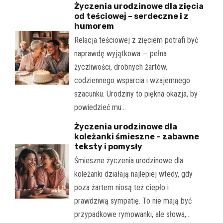
Życzenia urodzinowe dla zięcia
od teściowej – serdeczne i z
humorem
Relacja teściowej z zięciem potrafi być
naprawdę wyjątkowa — pełna
życzliwości, drobnych żartów,
codziennego wsparcia i wzajemnego
szacunku. Urodziny to piękna okazja, by
powiedzieć mu…
Życzenia urodzinowe dla
koleżanki śmieszne – zabawne
teksty i pomysły
Śmieszne życzenia urodzinowe dla
koleżanki działają najlepiej wtedy, gdy
poza żartem niosą też ciepło i
prawdziwą sympatię. To nie mają być
przypadkowe rymowanki, ale słowa,…