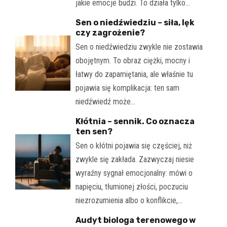
jakie emocje budzi. To działa tylko…
Sen o niedźwiedziu – siła, lęk
czy zagrożenie?
Sen o niedźwiedziu zwykle nie zostawia
obojętnym. To obraz ciężki, mocny i
łatwy do zapamiętania, ale właśnie tu
pojawia się komplikacja: ten sam
niedźwiedź może…
Kłótnia – sennik. Co oznacza
ten sen?
Sen o kłótni pojawia się częściej, niż
zwykle się zakłada. Zazwyczaj niesie
wyraźny sygnał emocjonalny: mówi o
napięciu, tłumionej złości, poczuciu
niezrozumienia albo o konflikcie,…
Audyt biologa terenowego w