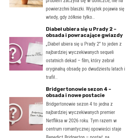
problem zaczyna się w doniczce, nie na
powierzchni blaszki. Wyjątek pojawia się
wtedy, gdy żółknie tylko…
Diabeł ubiera się u Prady 2 –
obsada i powracające gwiazdy
„Diabeł ubiera się u Prady 2" to jeden z
najbardziej wyczekiwanych sequeli
ostatnich dekad – film, który zebrał
oryginalną obsadę po dwudziestu latach i
trafił…
Bridgertonowie sezon 4 –
obsada i nowe postacie
Bridgertonowie sezon 4 to jedna z
najbardziej wyczekiwanych premier
Netfliksa w 2026 roku. Tym razem w
centrum romantycznej opowieści staje
Benedict Bridgerton – postać, na…