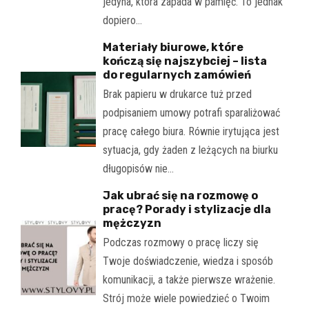
jedyna, która zapada w pamięć. To jednak
dopiero…
Materiały biurowe, które
kończą się najszybciej – lista
do regularnych zamówień
Brak papieru w drukarce tuż przed
podpisaniem umowy potrafi sparaliżować
pracę całego biura. Równie irytująca jest
sytuacja, gdy żaden z leżących na biurku
długopisów nie…
Jak ubrać się na rozmowę o
pracę? Porady i stylizacje dla
mężczyzn
Podczas rozmowy o pracę liczy się
Twoje doświadczenie, wiedza i sposób
komunikacji, a także pierwsze wrażenie.
Strój może wiele powiedzieć o Twoim