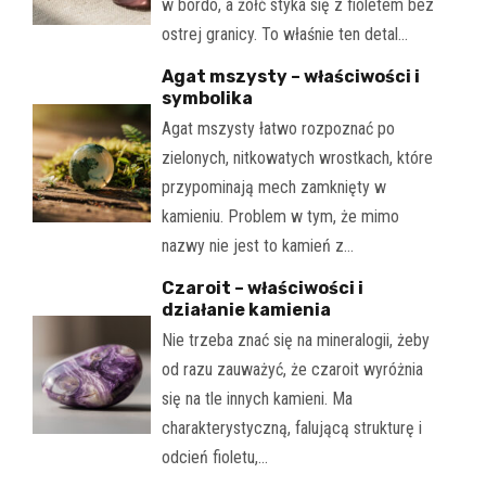
w bordo, a żółć styka się z fioletem bez
ostrej granicy. To właśnie ten detal…
Agat mszysty – właściwości i
symbolika
Agat mszysty łatwo rozpoznać po
zielonych, nitkowatych wrostkach, które
przypominają mech zamknięty w
kamieniu. Problem w tym, że mimo
nazwy nie jest to kamień z…
Czaroit – właściwości i
działanie kamienia
Nie trzeba znać się na mineralogii, żeby
od razu zauważyć, że czaroit wyróżnia
się na tle innych kamieni. Ma
charakterystyczną, falującą strukturę i
odcień fioletu,…