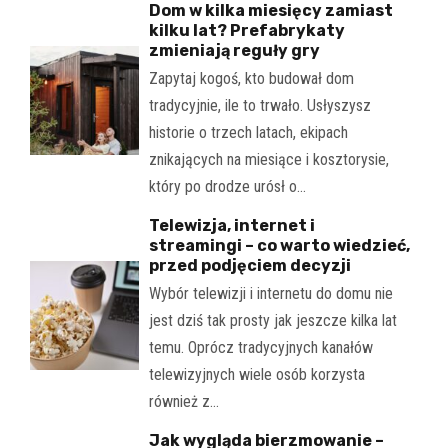
Dom w kilka miesięcy zamiast
kilku lat? Prefabrykaty
zmieniają reguły gry
Zapytaj kogoś, kto budował dom
tradycyjnie, ile to trwało. Usłyszysz
historie o trzech latach, ekipach
znikających na miesiące i kosztorysie,
który po drodze urósł o…
Telewizja, internet i
streamingi – co warto wiedzieć,
przed podjęciem decyzji
Wybór telewizji i internetu do domu nie
jest dziś tak prosty jak jeszcze kilka lat
temu. Oprócz tradycyjnych kanałów
telewizyjnych wiele osób korzysta
również z…
Jak wygląda bierzmowanie –