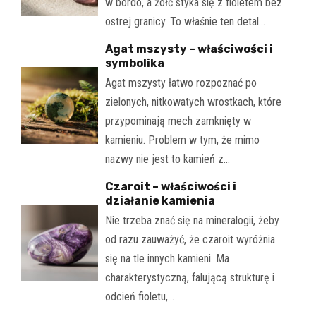
w bordo, a żółć styka się z fioletem bez
ostrej granicy. To właśnie ten detal…
Agat mszysty – właściwości i
symbolika
Agat mszysty łatwo rozpoznać po
zielonych, nitkowatych wrostkach, które
przypominają mech zamknięty w
kamieniu. Problem w tym, że mimo
nazwy nie jest to kamień z…
Czaroit – właściwości i
działanie kamienia
Nie trzeba znać się na mineralogii, żeby
od razu zauważyć, że czaroit wyróżnia
się na tle innych kamieni. Ma
charakterystyczną, falującą strukturę i
odcień fioletu,…