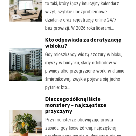
to taki, który łączy intuicyjny kalendarz
wizyt, szybkie i bezproblemowe
działanie oraz rejestrację online 24/7
bez prowizji. W 2026 roku liderami…
Kto odpowiada za deratyzację
w bloku?
Gdy mieszkańcy widzą szczury w bloku,
myszy w budynku, ślady odchodów w
piwnicy albo przegryzione worki w altanie
śmietnikowej, zwykle pojawia się jedno
pytanie: kto…
Dlaczego żółkną liście
monstery – najczęstsze
przyczyny
Przy monsterze obowiązuje prosta
zasada: gdy liście żółkną, najczęściej