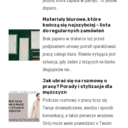
jedyna, która zapada w pamięć. To jednak
dopiero…
Materiały biurowe, które
kończą się najszybciej – lista
do regularnych zamówień
Brak papieru w drukarce tuż przed
podpisaniem umowy potrafi sparaliżować
pracę całego biura. Równie irytująca jest
sytuacja, gdy żaden z leżących na biurku
długopisów nie…
Jak ubrać się na rozmowę o
pracę? Porady i stylizacje dla
mężczyzn
Podczas rozmowy o pracę liczy się
Twoje doświadczenie, wiedza i sposób
komunikacji, a także pierwsze wrażenie.
Strój może wiele powiedzieć o Twoim