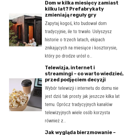
Dom w kilka miesięcy zamiast
kilku lat? Prefabrykaty
zmieniają reguły gry
Zapytaj kogoś, kto budował dom
tradycyjnie, ile to trwało. Usłyszysz
historie o trzech latach, ekipach
znikających na miesiące i kosztorysie,
który po drodze urósł o…
Telewizja, internet i
streamingi – co warto wiedzieć,
przed podjęciem decyzji
Wybór telewizji i internetu do domu nie
jest dziś tak prosty jak jeszcze kilka lat
temu. Oprócz tradycyjnych kanałów
telewizyjnych wiele osób korzysta
również z…
Jak wygląda bierzmowanie –