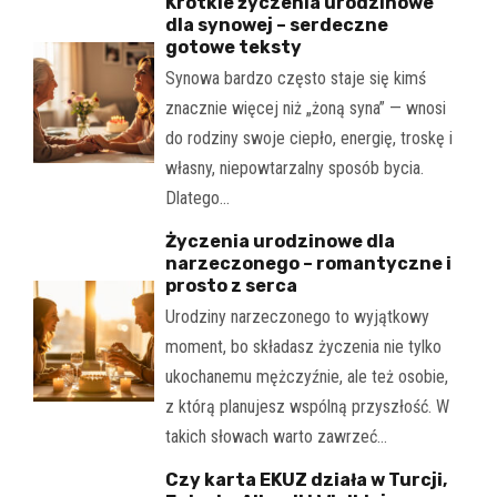
Krótkie życzenia urodzinowe
dla synowej – serdeczne
gotowe teksty
Synowa bardzo często staje się kimś
znacznie więcej niż „żoną syna” — wnosi
do rodziny swoje ciepło, energię, troskę i
własny, niepowtarzalny sposób bycia.
Dlatego…
Życzenia urodzinowe dla
narzeczonego – romantyczne i
prosto z serca
Urodziny narzeczonego to wyjątkowy
moment, bo składasz życzenia nie tylko
ukochanemu mężczyźnie, ale też osobie,
z którą planujesz wspólną przyszłość. W
takich słowach warto zawrzeć…
Czy karta EKUZ działa w Turcji,