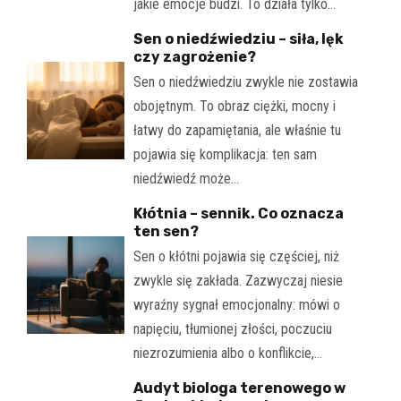
jakie emocje budzi. To działa tylko…
Sen o niedźwiedziu – siła, lęk
czy zagrożenie?
Sen o niedźwiedziu zwykle nie zostawia
obojętnym. To obraz ciężki, mocny i
łatwy do zapamiętania, ale właśnie tu
pojawia się komplikacja: ten sam
niedźwiedź może…
Kłótnia – sennik. Co oznacza
ten sen?
Sen o kłótni pojawia się częściej, niż
zwykle się zakłada. Zazwyczaj niesie
wyraźny sygnał emocjonalny: mówi o
napięciu, tłumionej złości, poczuciu
niezrozumienia albo o konflikcie,…
Audyt biologa terenowego w