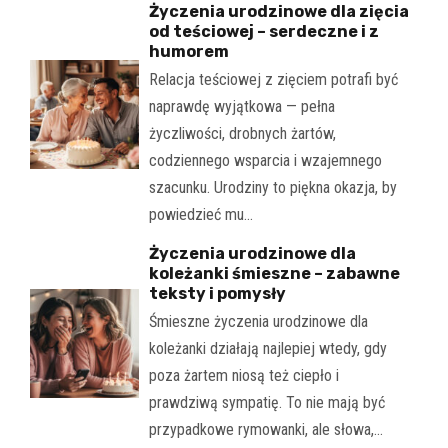
Życzenia urodzinowe dla zięcia
od teściowej – serdeczne i z
humorem
Relacja teściowej z zięciem potrafi być
naprawdę wyjątkowa — pełna
życzliwości, drobnych żartów,
codziennego wsparcia i wzajemnego
szacunku. Urodziny to piękna okazja, by
powiedzieć mu…
Życzenia urodzinowe dla
koleżanki śmieszne – zabawne
teksty i pomysły
Śmieszne życzenia urodzinowe dla
koleżanki działają najlepiej wtedy, gdy
poza żartem niosą też ciepło i
prawdziwą sympatię. To nie mają być
przypadkowe rymowanki, ale słowa,…