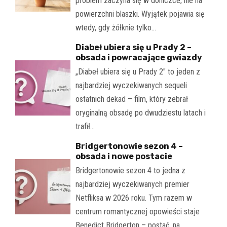
problem zaczyna się w doniczce, nie na
powierzchni blaszki. Wyjątek pojawia się
wtedy, gdy żółknie tylko…
Diabeł ubiera się u Prady 2 –
obsada i powracające gwiazdy
„Diabeł ubiera się u Prady 2" to jeden z
najbardziej wyczekiwanych sequeli
ostatnich dekad – film, który zebrał
oryginalną obsadę po dwudziestu latach i
trafił…
Bridgertonowie sezon 4 –
obsada i nowe postacie
Bridgertonowie sezon 4 to jedna z
najbardziej wyczekiwanych premier
Netfliksa w 2026 roku. Tym razem w
centrum romantycznej opowieści staje
Benedict Bridgerton – postać, na…