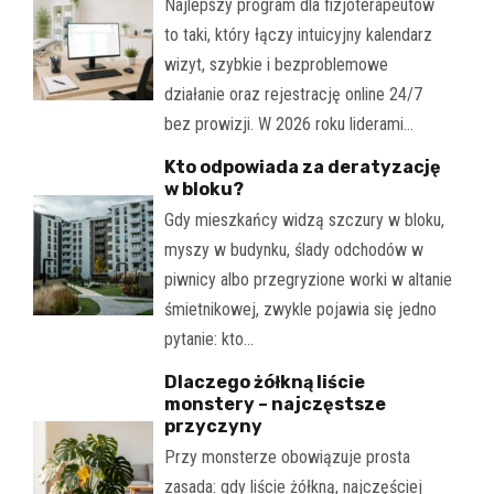
Najlepszy program dla fizjoterapeutów
to taki, który łączy intuicyjny kalendarz
wizyt, szybkie i bezproblemowe
działanie oraz rejestrację online 24/7
bez prowizji. W 2026 roku liderami…
Kto odpowiada za deratyzację
w bloku?
Gdy mieszkańcy widzą szczury w bloku,
myszy w budynku, ślady odchodów w
piwnicy albo przegryzione worki w altanie
śmietnikowej, zwykle pojawia się jedno
pytanie: kto…
Dlaczego żółkną liście
monstery – najczęstsze
przyczyny
Przy monsterze obowiązuje prosta
zasada: gdy liście żółkną, najczęściej