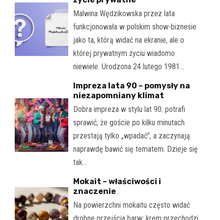
Malwina Wędzikowska przez lata
funkcjonowała w polskim show-biznesie
jako ta, którą widać na ekranie, ale o
której prywatnym życiu wiadomo
niewiele. Urodzona 24 lutego 1981…
Impreza lata 90 – pomysły na
niezapomniany klimat
Dobra impreza w stylu lat 90. potrafi
sprawić, że goście po kilku minutach
przestają tylko „wpadać”, a zaczynają
naprawdę bawić się tematem. Dzieje się
tak…
Mokait – właściwości i
znaczenie
Na powierzchni mokaitu często widać
drobne przejścia barw: krem przechodzi