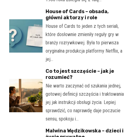
House of Cards – obsada,
główni aktorzy i role
House of Cards to jeden z tych seriali,
które dosłownie zmieniły reguły gry w
branży rozrywkowej. Była to pierwsza
oryginalna produkcja platformy Netflix, a
jej…
Co to jest szczęście – jak je
rozumieć?
Nie warto zaczynać od szukania jednej,
gotowej definicji szczęścia i traktowania
jej jak instrukcji obsługi życia. Lepiej
sprawdzić, co naprawdę daje poczucie
sensu, spokoju i…
Malwina Wędzikowska – dzieci i
życie prywatne