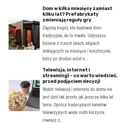
Dom w kilka miesięcy zamiast
kilku lat? Prefabrykaty
zmieniają reguły gry
Zapytaj kogoś, kto budował dom
tradycyjnie, ile to trwało. Usłyszysz
historie o trzech latach, ekipach
znikających na miesiące i kosztorysie,
który po drodze urósł o…
Telewizja, internet i
streamingi – co warto wiedzieć,
przed podjęciem decyzji
Wybór telewizji i internetu do domu nie
jest dziś tak prosty jak jeszcze kilka lat
temu. Oprócz tradycyjnych kanałów
telewizyjnych wiele osób korzysta
również z…