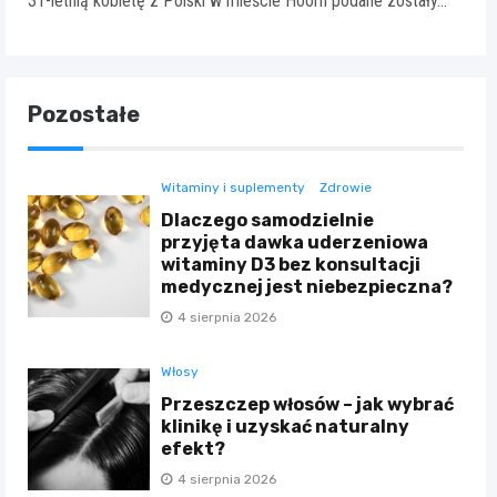
31-letnią kobietę z Polski w mieście Hoorn podane zostały…
Pozostałe
Witaminy i suplementy
Zdrowie
Dlaczego samodzielnie
przyjęta dawka uderzeniowa
witaminy D3 bez konsultacji
medycznej jest niebezpieczna?
4 sierpnia 2026
Włosy
Przeszczep włosów – jak wybrać
klinikę i uzyskać naturalny
efekt?
4 sierpnia 2026