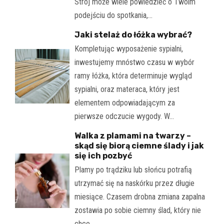
Strój może wiele powiedzieć o Twoim
podejściu do spotkania,…
Jaki stelaż do łóżka wybrać?
Kompletując wyposażenie sypialni,
inwestujemy mnóstwo czasu w wybór
ramy łóżka, która determinuje wygląd
sypialni, oraz materaca, który jest
elementem odpowiadającym za
pierwsze odczucie wygody. W…
Walka z plamami na twarzy –
skąd się biorą ciemne ślady i jak
się ich pozbyć
Plamy po trądziku lub słońcu potrafią
utrzymać się na naskórku przez długie
miesiące. Czasem drobna zmiana zapalna
zostawia po sobie ciemny ślad, który nie
chce…