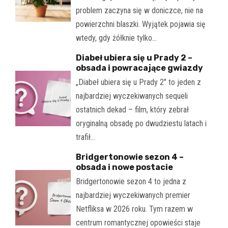
problem zaczyna się w doniczce, nie na
powierzchni blaszki. Wyjątek pojawia się
wtedy, gdy żółknie tylko…
Diabeł ubiera się u Prady 2 –
obsada i powracające gwiazdy
„Diabeł ubiera się u Prady 2" to jeden z
najbardziej wyczekiwanych sequeli
ostatnich dekad – film, który zebrał
oryginalną obsadę po dwudziestu latach i
trafił…
Bridgertonowie sezon 4 –
obsada i nowe postacie
Bridgertonowie sezon 4 to jedna z
najbardziej wyczekiwanych premier
Netfliksa w 2026 roku. Tym razem w
centrum romantycznej opowieści staje