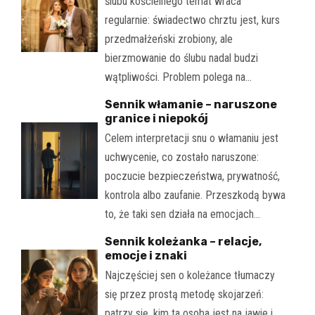
ślubu kościelnego temat wraca
regularnie: świadectwo chrztu jest, kurs
przedmałżeński zrobiony, ale
bierzmowanie do ślubu nadal budzi
wątpliwości. Problem polega na…
Sennik włamanie – naruszone
granice i niepokój
Celem interpretacji snu o włamaniu jest
uchwycenie, co zostało naruszone:
poczucie bezpieczeństwa, prywatność,
kontrola albo zaufanie. Przeszkodą bywa
to, że taki sen działa na emocjach…
Sennik koleżanka – relacje,
emocje i znaki
Najczęściej sen o koleżance tłumaczy
się przez prostą metodę skojarzeń:
patrzy się, kim ta osoba jest na jawie i