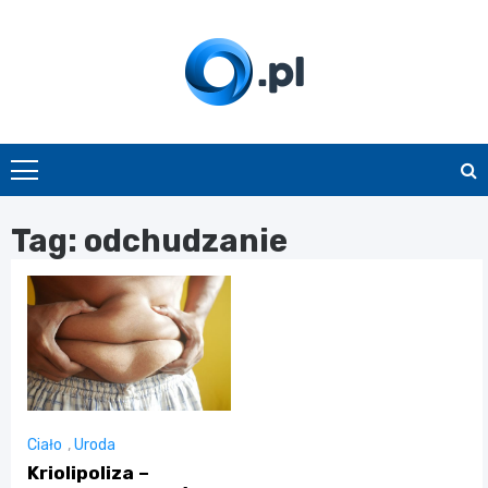
Skip
to
content
O.pl
Tag:
odchudzanie
Ciało
,
Uroda
Kriolipoliza –