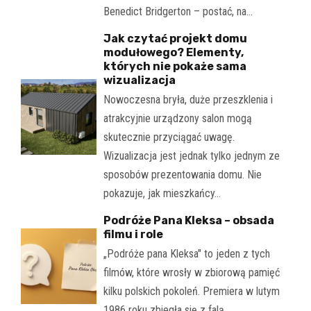
Benedict Bridgerton – postać, na…
Jak czytać projekt domu
modułowego? Elementy,
których nie pokaże sama
wizualizacja
Nowoczesna bryła, duże przeszklenia i
atrakcyjnie urządzony salon mogą
skutecznie przyciągać uwagę.
Wizualizacja jest jednak tylko jednym ze
sposobów prezentowania domu. Nie
pokazuje, jak mieszkańcy…
Podróże Pana Kleksa – obsada
filmu i role
„Podróże pana Kleksa" to jeden z tych
filmów, które wrosły w zbiorową pamięć
kilku polskich pokoleń. Premiera w lutym
1986 roku zbiegła się z falą…