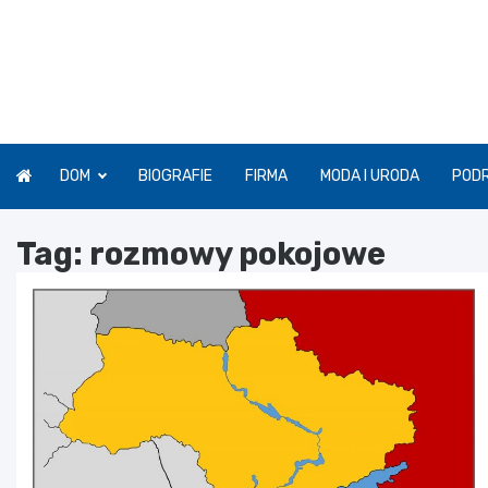
Skip
to
content
DOM
BIOGRAFIE
FIRMA
MODA I URODA
POD
Tag:
rozmowy pokojowe