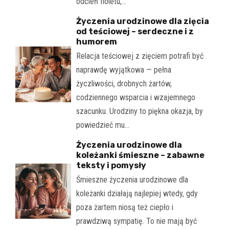
odcień fioletu,…
Życzenia urodzinowe dla zięcia
od teściowej – serdeczne i z
humorem
Relacja teściowej z zięciem potrafi być
naprawdę wyjątkowa — pełna
życzliwości, drobnych żartów,
codziennego wsparcia i wzajemnego
szacunku. Urodziny to piękna okazja, by
powiedzieć mu…
Życzenia urodzinowe dla
koleżanki śmieszne – zabawne
teksty i pomysły
Śmieszne życzenia urodzinowe dla
koleżanki działają najlepiej wtedy, gdy
poza żartem niosą też ciepło i
prawdziwą sympatię. To nie mają być