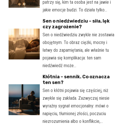
patrzy się, kim ta osoba jest na jawie i
jakie emocje budzi. To działa tylko…
Sen o niedźwiedziu – siła, lęk
czy zagrożenie?
Sen o niedźwiedziu zwykle nie zostawia
obojętnym. To obraz ciężki, mocny i
łatwy do zapamiętania, ale właśnie tu
pojawia się komplikacja: ten sam
niedźwiedź może…
Kłótnia – sennik. Co oznacza
ten sen?
Sen o kłótni pojawia się częściej, niż
zwykle się zakłada. Zazwyczaj niesie
wyraźny sygnał emocjonalny: mówi o
napięciu, tłumionej złości, poczuciu
niezrozumienia albo o konflikcie,…