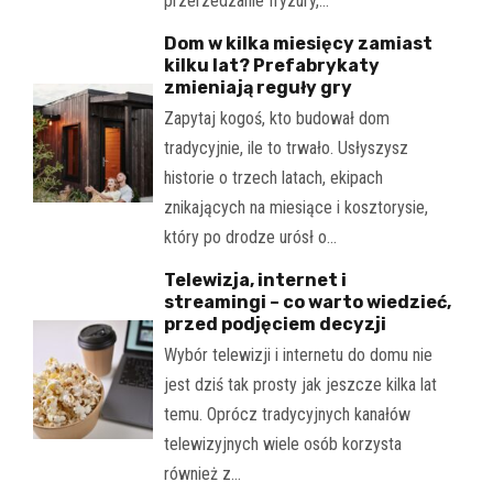
przerzedzanie fryzury,…
Dom w kilka miesięcy zamiast
kilku lat? Prefabrykaty
zmieniają reguły gry
Zapytaj kogoś, kto budował dom
tradycyjnie, ile to trwało. Usłyszysz
historie o trzech latach, ekipach
znikających na miesiące i kosztorysie,
który po drodze urósł o…
Telewizja, internet i
streamingi – co warto wiedzieć,
przed podjęciem decyzji
Wybór telewizji i internetu do domu nie
jest dziś tak prosty jak jeszcze kilka lat
temu. Oprócz tradycyjnych kanałów
telewizyjnych wiele osób korzysta
również z…