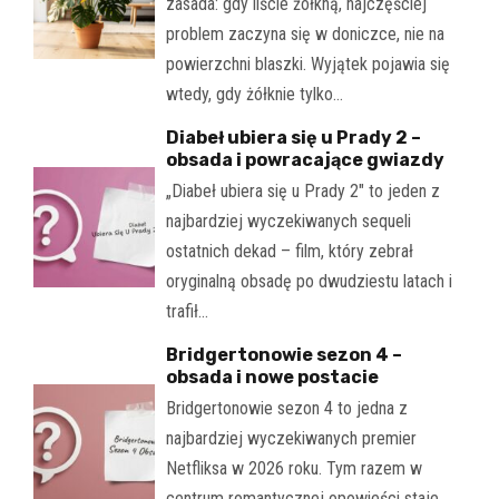
zasada: gdy liście żółkną, najczęściej
problem zaczyna się w doniczce, nie na
powierzchni blaszki. Wyjątek pojawia się
wtedy, gdy żółknie tylko…
Diabeł ubiera się u Prady 2 –
obsada i powracające gwiazdy
„Diabeł ubiera się u Prady 2" to jeden z
najbardziej wyczekiwanych sequeli
ostatnich dekad – film, który zebrał
oryginalną obsadę po dwudziestu latach i
trafił…
Bridgertonowie sezon 4 –
obsada i nowe postacie
Bridgertonowie sezon 4 to jedna z
najbardziej wyczekiwanych premier
Netfliksa w 2026 roku. Tym razem w
centrum romantycznej opowieści staje