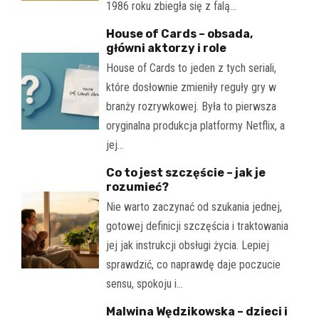
1986 roku zbiegła się z falą…
House of Cards – obsada,
główni aktorzy i role
House of Cards to jeden z tych seriali,
które dosłownie zmieniły reguły gry w
branży rozrywkowej. Była to pierwsza
oryginalna produkcja platformy Netflix, a
jej…
Co to jest szczęście – jak je
rozumieć?
Nie warto zaczynać od szukania jednej,
gotowej definicji szczęścia i traktowania
jej jak instrukcji obsługi życia. Lepiej
sprawdzić, co naprawdę daje poczucie
sensu, spokoju i…
Malwina Wędzikowska – dzieci i