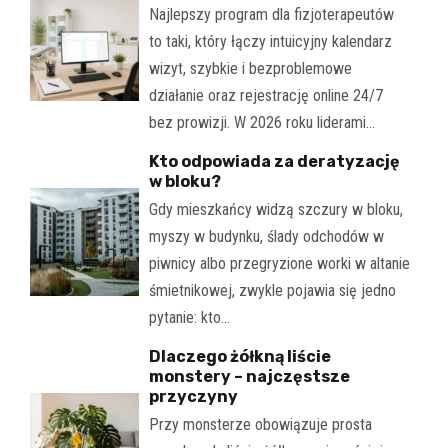
Najlepszy program dla fizjoterapeutów
to taki, który łączy intuicyjny kalendarz
wizyt, szybkie i bezproblemowe
działanie oraz rejestrację online 24/7
bez prowizji. W 2026 roku liderami…
Kto odpowiada za deratyzację
w bloku?
Gdy mieszkańcy widzą szczury w bloku,
myszy w budynku, ślady odchodów w
piwnicy albo przegryzione worki w altanie
śmietnikowej, zwykle pojawia się jedno
pytanie: kto…
Dlaczego żółkną liście
monstery – najczęstsze
przyczyny
Przy monsterze obowiązuje prosta